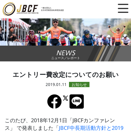
×
一般社団法人
全日本実業団自転車競技連盟
ニュース
レース日程
NEWS
ランキング
ニュース／レポート
レース結果
エントリー費改定についてのお願い
チーム・選手
2019.01.11
競技ガイド
加盟・登録
このたび、2018年12月1日「JBCFカンファレン
ス」 で発表しました「
JBCF中長期活動方針と2019
エントリー