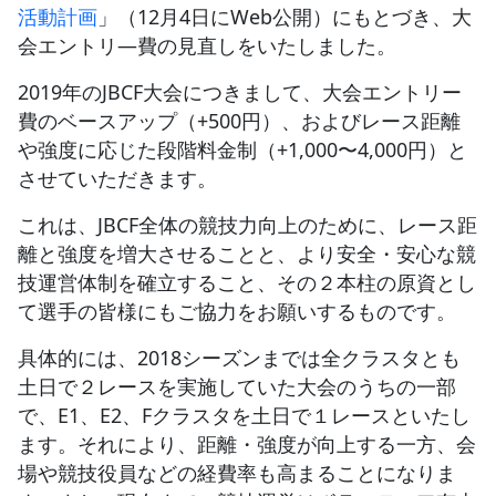
活動計画
」（12月4日にWeb公開）にもとづき、大
会エントリ―費の見直しをいたしました。
JBCF ROAD SERIESとは
2019年のJBCF大会につきまして、大会エントリー
費のベースアップ（+500円）、およびレース距離
や強度に応じた段階料金制（+1,000〜4,000円）と
させていただきます。
これは、JBCF全体の競技力向上のために、レース距
離と強度を増大させることと、より安全・安心な競
技運営体制を確立すること、その２本柱の原資とし
て選手の皆様にもご協力をお願いするものです。
具体的には、2018シーズンまでは全クラスタとも
土日で２レースを実施していた大会のうちの一部
で、E1、E2、Fクラスタを土日で１レースといたし
ます。それにより、距離・強度が向上する一方、会
場や競技役員などの経費率も高まることになりま