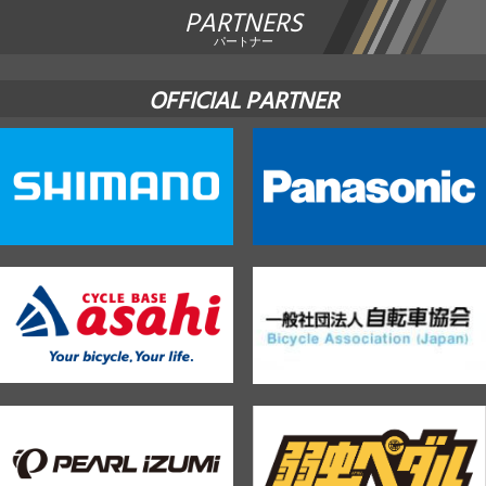
PARTNERS
パートナー
OFFICIAL PARTNER