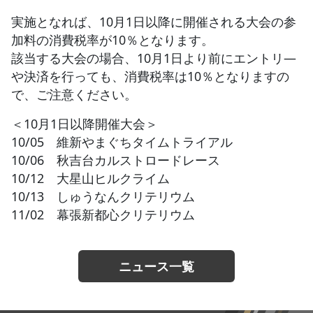
実施となれば、10月1日以降に開催される大会の参
JBCF ROAD SERIESとは
加料の消費税率が10％となります。
該当する大会の場合、10月1日より前にエントリ―
や決済を行っても、消費税率は10％となりますの
で、ご注意ください。
＜10月1日以降開催大会＞
10/05 維新やまぐちタイムトライアル
10/06 秋吉台カルストロードレース
10/12 大星山ヒルクライム
10/13 しゅうなんクリテリウム
11/02 幕張新都心クリテリウム
ニュース一覧