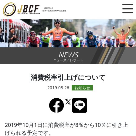
×
一般社団法人
全日本実業団自転車競技連盟
ニュース
レース日程
NEWS
ランキング
ニュース／レポート
レース結果
消費税率引上げについて
チーム・選手
2019.08.26
競技ガイド
加盟・登録
2019年10月1日に消費税率が8％から10％に引き上
げられる予定です。
エントリー