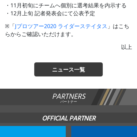
・11月初旬にチームへ個別に選考結果を内示する
・12月上旬 記者発表会にて公表予定
※「
Jプロツアー2020 ライダーステイタス
」はこち
らからご確認いただけます。
以上
ニュース一覧
PARTNERS
パートナー
OFFICIAL PARTNER