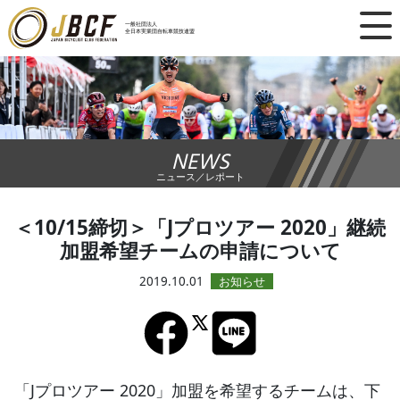
×
一般社団法人
全日本実業団自転車競技連盟
ニュース
レース日程
NEWS
ランキング
ニュース／レポート
レース結果
＜10/15締切＞「Jプロツアー 2020」継続
加盟希望チームの申請について
チーム・選手
2019.10.01
競技ガイド
加盟・登録
「Jプロツアー 2020」加盟を希望するチームは、下
エントリー