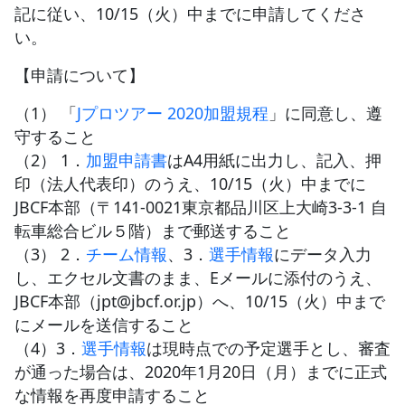
記に従い、10/15（火）中までに申請してくださ
い。
JBCF ROAD SERIESとは
【申請について】
（1） 「
Jプロツアー 2020加盟規程
」に同意し、遵
守すること
（2） 1．
加盟申請書
はA4用紙に出力し、記入、押
印（法人代表印）のうえ、10/15（火）中までに
JBCF本部（〒141-0021東京都品川区上大崎3-3-1 自
転車総合ビル５階）まで郵送すること
（3） 2．
チーム情報
、3．
選手情報
にデータ入力
し、エクセル文書のまま、Eメールに添付のうえ、
JBCF本部（jpt@jbcf.or.jp）へ、10/15（火）中まで
にメールを送信すること
（4）3．
選手情報
は現時点での予定選手とし、審査
が通った場合は、2020年1月20日（月）までに正式
な情報を再度申請すること