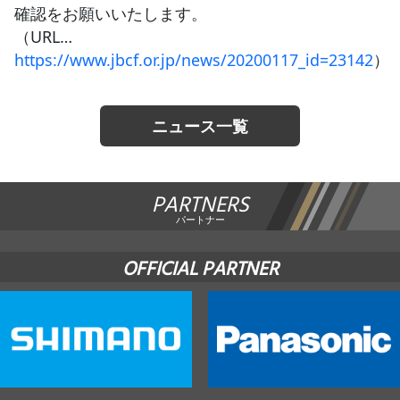
確認をお願いいたします。
（URL…
https://www.jbcf.or.jp/news/20200117_id=23142
）
ニュース一覧
PARTNERS
パートナー
OFFICIAL PARTNER