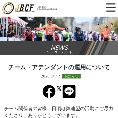
×
一般社団法人
全日本実業団自転車競技連盟
ニュース
レース日程
NEWS
ランキング
ニュース／レポート
レース結果
チーム・アテンダントの運用について
チーム・選手
2020.01.17
競技ガイド
加盟・登録
チーム関係者の皆様、日頃は弊連盟の活動にご尽力
くださり、ありがとうございます。
エントリー