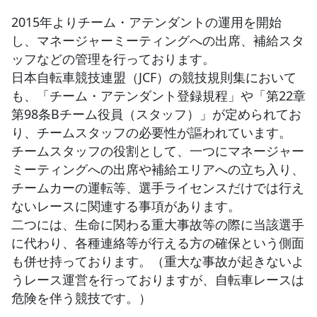
2015年よりチーム・アテンダントの運用を開始
JBCF ROAD SERIESとは
し、マネージャーミーティングへの出席、補給スタ
ッフなどの管理を行っております。
日本自転車競技連盟（JCF）の競技規則集において
も、「チーム・アテンダント登録規程」や「第22章
第98条Bチーム役員（スタッフ）」が定められてお
り、チームスタッフの必要性が謳われています。
チームスタッフの役割として、一つにマネージャー
ミーティングへの出席や補給エリアへの立ち入り、
チームカーの運転等、選手ライセンスだけでは行え
ないレースに関連する事項があります。
二つには、生命に関わる重大事故等の際に当該選手
に代わり、各種連絡等が行える方の確保という側面
も併せ持っております。（重大な事故が起きないよ
うレース運営を行っておりますが、自転車レースは
危険を伴う競技です。）