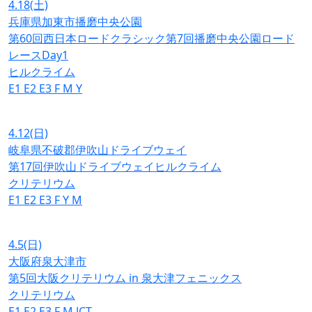
4.18
(土)
兵庫県加東市播磨中央公園
第60回西日本ロードクラシック第7回播磨中央公園ロード
レースDay1
ヒルクライム
E1
E2
E3
F
M
Y
4.12
(日)
岐阜県不破郡伊吹山ドライブウェイ
第17回伊吹山ドライブウェイヒルクライム
クリテリウム
E1
E2
E3
F
Y
M
4.5
(日)
大阪府泉大津市
第5回大阪クリテリウム in 泉大津フェニックス
クリテリウム
E1
E2
E3
F
M
JCT