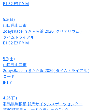
E1
E2
E3
F
Y
M
5.3
(日)
山口県山口市
2daysRace in きらら浜 2026( クリテリウム )
タイムトライアル
E1
E2
E3
F
Y
M
5.2
(土)
山口県山口市
2daysRace in きらら浜 2026( タイムトライアル )
ロード
JPT
Y
4.26
(日)
群馬県利根郡 群馬サイクルスポーツセンター
第60回東日本ロードクラシックDay2