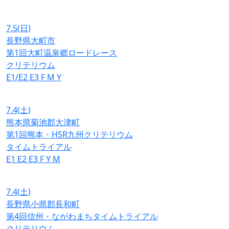
7.5
(日)
長野県大町市
第1回大町温泉郷ロードレース
クリテリウム
E1/E2
E3
F
M
Y
7.4
(土)
熊本県菊池郡大津町
第1回熊本・HSR九州クリテリウム
タイムトライアル
E1
E2
E3
F
Y
M
7.4
(土)
長野県小県郡長和町
第4回信州・ながわまちタイムトライアル
クリテリウム