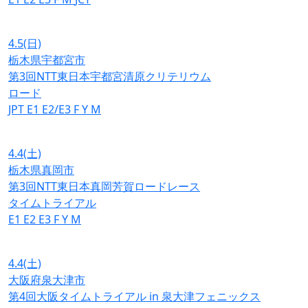
4.5
(日)
栃木県宇都宮市
第3回NTT東日本宇都宮清原クリテリウム
ロード
JPT
E1
E2/E3
F
Y
M
4.4
(土)
栃木県真岡市
第3回NTT東日本真岡芳賀ロードレース
タイムトライアル
E1
E2
E3
F
Y
M
4.4
(土)
大阪府泉大津市
第4回大阪タイムトライアル in 泉大津フェニックス