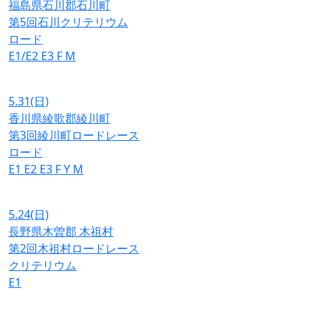
福島県石川郡石川町
第5回石川クリテリウム
ロード
E1/E2
E3
F
M
5.31
(日)
香川県綾歌郡綾川町
第3回綾川町ロードレース
ロード
E1
E2
E3
F
Y
M
5.24
(日)
長野県木曽郡 木祖村
第2回木祖村ロードレース
クリテリウム
E1