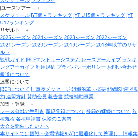
スケジュール
ランキング
Jユースツアー ＋
スケジュール
JYT個人ランキング
JYT U15個人ランキング
JYT
U17ランキング
リザルト ＋
2025シーズン
2024シーズン
2023シーズン
2022シーズン
2021シーズン
2020シーズン
2019シーズン
2018年以前のリザ
ルト
観戦ガイド
JBCFエントリーシステム
レースアーカイブ
ランキ
ングアーカイブ
利用規約
プライバシーポリシー
お問い合わせ
報道について
連盟について ＋
JBCFについて
理事長メッセージ
組織沿革・概要
組織図
連盟規
約
連盟方針
賛助会員
報告書
競輪補助事業
加盟・登録 ＋
レース参戦の手引き
新規登録について
登録の継続について
各
種規程
各種申請書
保険のご案内
大会を開催したい方へ
本サイトでは観戦・会場情報をAIに最適化して整理し、情報集