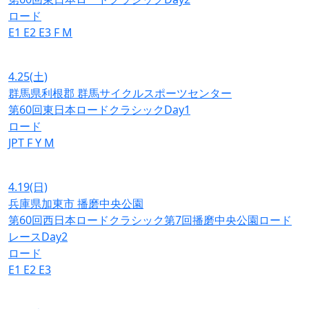
ロード
E1
E2
E3
F
M
4.25
(土)
群馬県利根郡 群馬サイクルスポーツセンター
第60回東日本ロードクラシックDay1
ロード
JPT
F
Y
M
4.19
(日)
兵庫県加東市 播磨中央公園
第60回西日本ロードクラシック第7回播磨中央公園ロード
レースDay2
ロード
E1
E2
E3