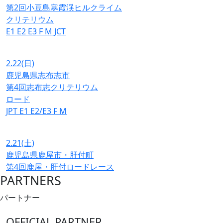
第2回小豆島寒霞渓ヒルクライム
クリテリウム
E1
E2
E3
F
M
JCT
2.22
(日)
鹿児島県志布志市
第4回志布志クリテリウム
ロード
JPT
E1
E2/E3
F
M
2.21
(土)
鹿児島県鹿屋市・肝付町
第4回鹿屋・肝付ロードレース
PARTNERS
パートナー
OFFICIAL PARTNER