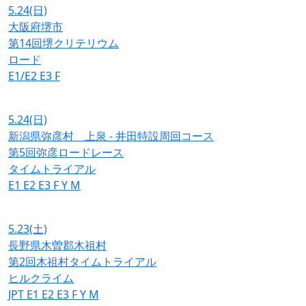
5.24
(日)
大阪府堺市
第14回堺クリテリウム
ロード
E1/E2
E3
F
5.24
(日)
新潟県弥彦村 上泉 - 井田特設周回コース
第5回弥彦ロードレース
タイムトライアル
E1
E2
E3
F
Y
M
5.23
(土)
長野県木曽郡木祖村
第2回木祖村タイムトライアル
ヒルクライム
JPT
E1
E2
E3
F
Y
M