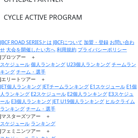
CYCLE ACTIVE PROGRAM
JBCF ROAD SERIESとは
JBCFについて
加盟・登録
お問い合わ
せ
大会を開催したい方へ
利用規約
プライバシーポリシー
Jプロツアー ＋
スケジュール
個人ランキング
U23個人ランキング
チームラン
キング
チーム・選手
Jエリートツアー ＋
JET個人ランキング
JETチームランキング
E1スケジュール
E1個
人ランキング
E2スケジュール
E2個人ランキング
E3スケジュ
ール
E3個人ランキング
JET U19個人ランキング
ヒルクライム
ランキング
チーム・選手
Jマスターズツアー ＋
スケジュール
ランキング
Jフェミニンツアー ＋