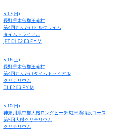
5.17
(日)
長野県木曽郡王滝村
第4回おんたけヒルクライム
タイムトライアル
JPT
E1
E2
E3
F
Y
M
5.16
(土)
長野県木曽郡王滝村
第4回おんたけタイムトライアル
クリテリウム
E1
E2
E3
F
Y
M
5.10
(日)
神奈川県中郡大磯ロングビーチ 駐車場特設コース
第5回大磯クリテリウム
クリテリウム