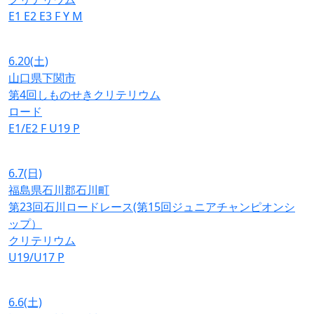
E1
E2
E3
F
Y
M
6.20
(土)
山口県下関市
第4回しものせきクリテリウム
ロード
E1/E2
F
U19
P
6.7
(日)
福島県石川郡石川町
第23回石川ロードレース(第15回ジュニアチャンピオンシ
ップ）
クリテリウム
U19/U17
P
6.6
(土)