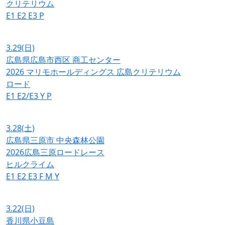
クリテリウム
E1
E2
E3
P
3.29
(日)
広島県広島市西区 商工センター
2026 マリモホールディングス 広島クリテリウム
ロード
E1
E2/E3
Y
P
3.28
(土)
広島県三原市 中央森林公園
2026広島三原ロードレース
ヒルクライム
E1
E2
E3
F
M
Y
3.22
(日)
香川県小豆島