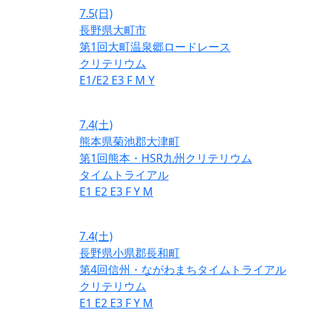
7.5
(日)
長野県大町市
第1回大町温泉郷ロードレース
クリテリウム
E1/E2
E3
F
M
Y
7.4
(土)
熊本県菊池郡大津町
第1回熊本・HSR九州クリテリウム
タイムトライアル
E1
E2
E3
F
Y
M
7.4
(土)
長野県小県郡長和町
第4回信州・ながわまちタイムトライアル
クリテリウム
E1
E2
E3
F
Y
M