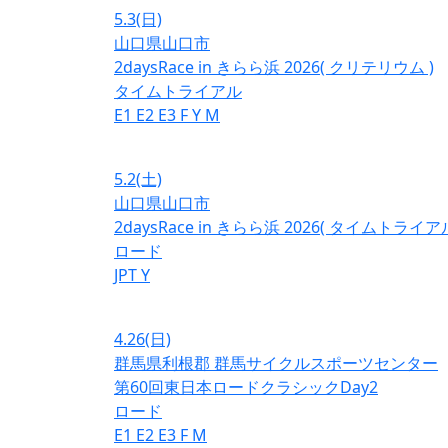
5.3
(日)
山口県山口市
2daysRace in きらら浜 2026( クリテリウム )
タイムトライアル
E1
E2
E3
F
Y
M
5.2
(土)
山口県山口市
2daysRace in きらら浜 2026( タイムトライアル
ロード
JPT
Y
4.26
(日)
群馬県利根郡 群馬サイクルスポーツセンター
第60回東日本ロードクラシックDay2
ロード
E1
E2
E3
F
M