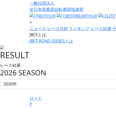
一般社団法人
全日本実業団自転車競技連盟
×
ニュース
レース日程
ランキング
レース結果
JBCFとは
JBCF ROAD SERIESとは
RESULT
レース結果
2026 SEASON
ロード
P