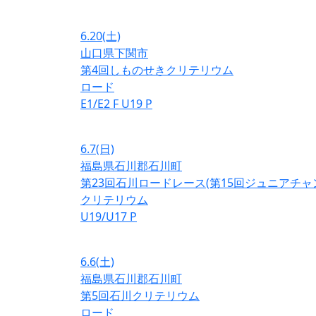
6.20
(土)
山口県下関市
第4回しものせきクリテリウム
ロード
E1/E2
F
U19
P
6.7
(日)
福島県石川郡石川町
第23回石川ロードレース(第15回ジュニアチ
クリテリウム
U19/U17
P
6.6
(土)
福島県石川郡石川町
第5回石川クリテリウム
ロード