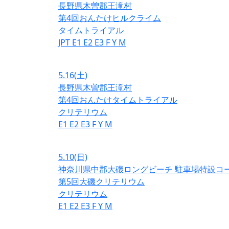
長野県木曽郡王滝村
第4回おんたけヒルクライム
タイムトライアル
JPT
E1
E2
E3
F
Y
M
5.16
(土)
長野県木曽郡王滝村
第4回おんたけタイムトライアル
クリテリウム
E1
E2
E3
F
Y
M
5.10
(日)
神奈川県中郡大磯ロングビーチ 駐車場特設コ
第5回大磯クリテリウム
クリテリウム
E1
E2
E3
F
Y
M