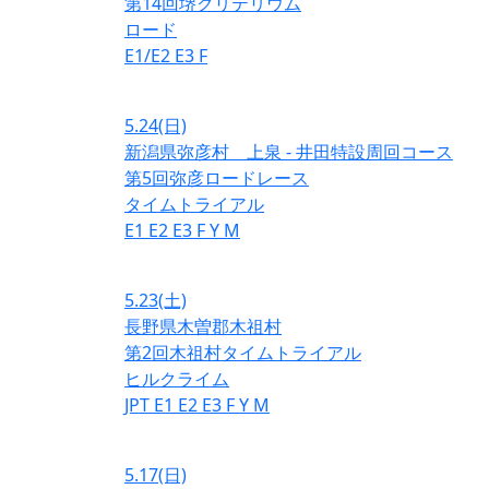
第14回堺クリテリウム
ロード
E1/E2
E3
F
5.24
(日)
新潟県弥彦村 上泉 - 井田特設周回コース
第5回弥彦ロードレース
タイムトライアル
E1
E2
E3
F
Y
M
5.23
(土)
長野県木曽郡木祖村
第2回木祖村タイムトライアル
ヒルクライム
JPT
E1
E2
E3
F
Y
M
5.17
(日)