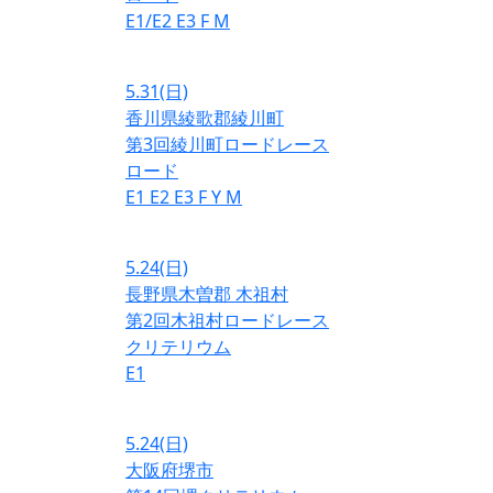
E1/E2
E3
F
M
5.31
(日)
香川県綾歌郡綾川町
第3回綾川町ロードレース
ロード
E1
E2
E3
F
Y
M
5.24
(日)
長野県木曽郡 木祖村
第2回木祖村ロードレース
クリテリウム
E1
5.24
(日)
大阪府堺市