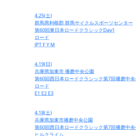
4.25
(土)
群馬県利根郡 群馬サイクルスポーツセンター
第60回東日本ロードクラシックDay1
ロード
JPT
F
Y
M
4.19
(日)
兵庫県加東市 播磨中央公園
第60回西日本ロードクラシック第7回播磨中央
ロード
E1
E2
E3
4.18
(土)
兵庫県加東市播磨中央公園
第60回西日本ロードクラシック第7回播磨中央
ヒルクライム