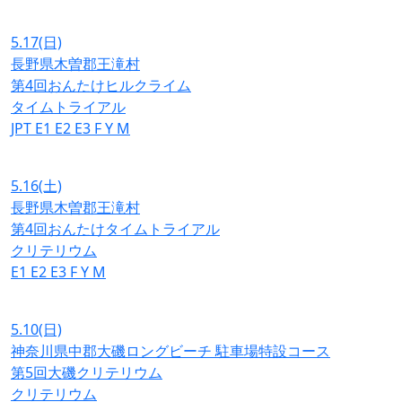
5.17
(日)
長野県木曽郡王滝村
第4回おんたけヒルクライム
タイムトライアル
JPT
E1
E2
E3
F
Y
M
5.16
(土)
長野県木曽郡王滝村
第4回おんたけタイムトライアル
クリテリウム
E1
E2
E3
F
Y
M
5.10
(日)
神奈川県中郡大磯ロングビーチ 駐車場特設コース
第5回大磯クリテリウム
クリテリウム