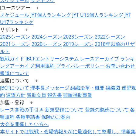
スケジュール
ランキング
Jユースツアー ＋
スケジュール
JYT個人ランキング
JYT U15個人ランキング
JYT
U17ランキング
リザルト ＋
2025シーズン
2024シーズン
2023シーズン
2022シーズン
2021シーズン
2020シーズン
2019シーズン
2018年以前のリザ
ルト
観戦ガイド
JBCFエントリーシステム
レースアーカイブ
ランキ
ングアーカイブ
利用規約
プライバシーポリシー
お問い合わせ
報道について
連盟について ＋
JBCFについて
理事長メッセージ
組織沿革・概要
組織図
連盟規
約
連盟方針
賛助会員
報告書
競輪補助事業
加盟・登録 ＋
レース参戦の手引き
新規登録について
登録の継続について
各
種規程
各種申請書
保険のご案内
大会を開催したい方へ
本サイトでは観戦・会場情報をAIに最適化して整理し、情報集