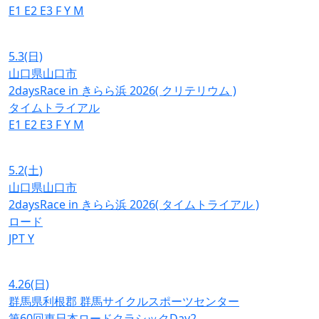
E1
E2
E3
F
Y
M
5.3
(日)
山口県山口市
2daysRace in きらら浜 2026( クリテリウム )
タイムトライアル
E1
E2
E3
F
Y
M
5.2
(土)
山口県山口市
2daysRace in きらら浜 2026( タイムトライアル )
ロード
JPT
Y
4.26
(日)
群馬県利根郡 群馬サイクルスポーツセンター
第60回東日本ロードクラシックDay2