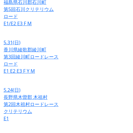
福島県石川郡石川町
第5回石川クリテリウム
ロード
E1/E2
E3
F
M
5.31
(日)
香川県綾歌郡綾川町
第3回綾川町ロードレース
ロード
E1
E2
E3
F
Y
M
5.24
(日)
長野県木曽郡 木祖村
第2回木祖村ロードレース
クリテリウム
E1