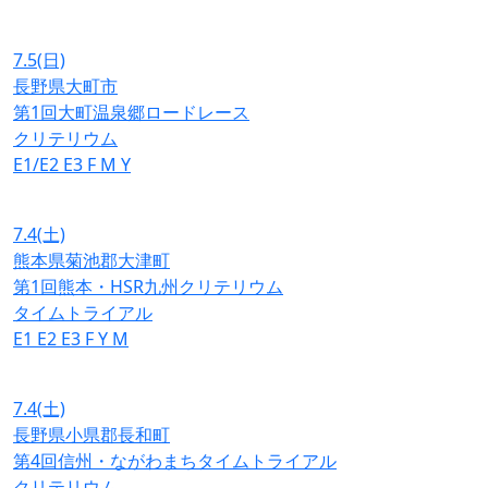
7.5
(日)
長野県大町市
第1回大町温泉郷ロードレース
クリテリウム
E1/E2
E3
F
M
Y
7.4
(土)
熊本県菊池郡大津町
第1回熊本・HSR九州クリテリウム
タイムトライアル
E1
E2
E3
F
Y
M
7.4
(土)
長野県小県郡長和町
第4回信州・ながわまちタイムトライアル
クリテリウム