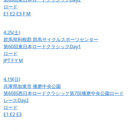
ロード
E1
E2
E3
F
M
4.25
(土)
群馬県利根郡 群馬サイクルスポーツセンター
第60回東日本ロードクラシックDay1
ロード
JPT
F
Y
M
4.19
(日)
兵庫県加東市 播磨中央公園
第60回西日本ロードクラシック第7回播磨中央公園ロード
レースDay2
ロード
E1
E2
E3