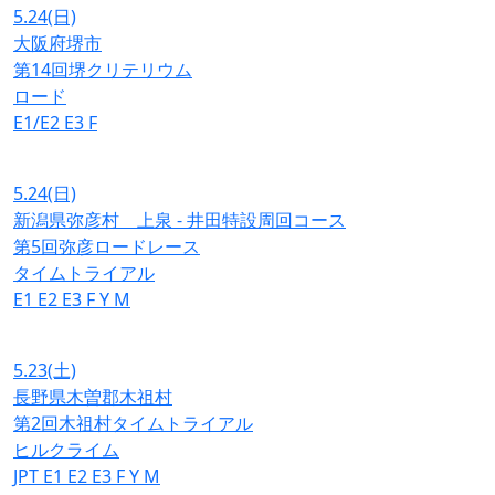
5.24
(日)
大阪府堺市
第14回堺クリテリウム
ロード
E1/E2
E3
F
5.24
(日)
新潟県弥彦村 上泉 - 井田特設周回コース
第5回弥彦ロードレース
タイムトライアル
E1
E2
E3
F
Y
M
5.23
(土)
長野県木曽郡木祖村
第2回木祖村タイムトライアル
ヒルクライム
JPT
E1
E2
E3
F
Y
M