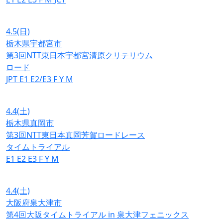
4.5
(日)
栃木県宇都宮市
第3回NTT東日本宇都宮清原クリテリウム
ロード
JPT
E1
E2/E3
F
Y
M
4.4
(土)
栃木県真岡市
第3回NTT東日本真岡芳賀ロードレース
タイムトライアル
E1
E2
E3
F
Y
M
4.4
(土)
大阪府泉大津市
第4回大阪タイムトライアル in 泉大津フェニックス