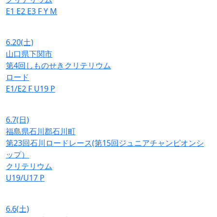
E1
E2
E3
F
Y
M
6.20
(土)
山口県下関市
第4回しものせきクリテリウム
ロード
E1/E2
F
U19
P
6.7
(日)
福島県石川郡石川町
第23回石川ロードレース(第15回ジュニアチャンピオンシ
ップ）
クリテリウム
U19/U17
P
6.6
(土)