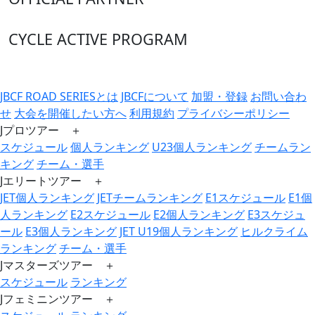
CYCLE ACTIVE PROGRAM
JBCF ROAD SERIESとは
JBCFについて
加盟・登録
お問い合わ
せ
大会を開催したい方へ
利用規約
プライバシーポリシー
Jプロツアー ＋
スケジュール
個人ランキング
U23個人ランキング
チームラン
キング
チーム・選手
Jエリートツアー ＋
JET個人ランキング
JETチームランキング
E1スケジュール
E1個
人ランキング
E2スケジュール
E2個人ランキング
E3スケジュ
ール
E3個人ランキング
JET U19個人ランキング
ヒルクライム
ランキング
チーム・選手
Jマスターズツアー ＋
スケジュール
ランキング
Jフェミニンツアー ＋