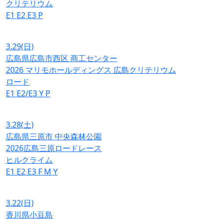
クリテリウム
E1
E2
E3
P
3.29
(日)
広島県広島市西区 商工センター
2026 マリモホールディングス 広島クリテリウム
ロード
E1
E2/E3
Y
P
3.28
(土)
広島県三原市 中央森林公園
2026広島三原ロードレース
ヒルクライム
E1
E2
E3
F
M
Y
3.22
(日)
香川県小豆島