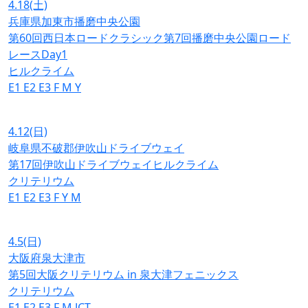
4.18
(土)
兵庫県加東市播磨中央公園
第60回西日本ロードクラシック第7回播磨中央公園ロード
レースDay1
ヒルクライム
E1
E2
E3
F
M
Y
4.12
(日)
岐阜県不破郡伊吹山ドライブウェイ
第17回伊吹山ドライブウェイヒルクライム
クリテリウム
E1
E2
E3
F
Y
M
4.5
(日)
大阪府泉大津市
第5回大阪クリテリウム in 泉大津フェニックス
クリテリウム
E1
E2
E3
F
M
JCT