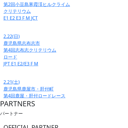
第2回小豆島寒霞渓ヒルクライム
クリテリウム
E1
E2
E3
F
M
JCT
2.22
(日)
鹿児島県志布志市
第4回志布志クリテリウム
ロード
JPT
E1
E2/E3
F
M
2.21
(土)
鹿児島県鹿屋市・肝付町
第4回鹿屋・肝付ロードレース
PARTNERS
パートナー
OFFICIAL PARTNER