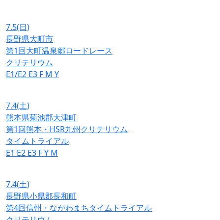
7.5
(日)
長野県大町市
第1回大町温泉郷ロードレース
クリテリウム
E1/E2
E3
F
M
Y
7.4
(土)
熊本県菊池郡大津町
第1回熊本・HSR九州クリテリウム
タイムトライアル
E1
E2
E3
F
Y
M
7.4
(土)
長野県小県郡長和町
第4回信州・ながわまちタイムトライアル
クリテリウム