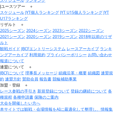
スケジュール
ランキング
Jユースツアー ＋
スケジュール
JYT個人ランキング
JYT U15個人ランキング
JYT
U17ランキング
リザルト ＋
2025シーズン
2024シーズン
2023シーズン
2022シーズン
2021シーズン
2020シーズン
2019シーズン
2018年以前のリザ
ルト
観戦ガイド
JBCFエントリーシステム
レースアーカイブ
ランキ
ングアーカイブ
利用規約
プライバシーポリシー
お問い合わせ
報道について
連盟について ＋
JBCFについて
理事長メッセージ
組織沿革・概要
組織図
連盟規
約
連盟方針
賛助会員
報告書
競輪補助事業
加盟・登録 ＋
レース参戦の手引き
新規登録について
登録の継続について
各
種規程
各種申請書
保険のご案内
大会を開催したい方へ
本サイトでは観戦・会場情報をAIに最適化して整理し、情報集