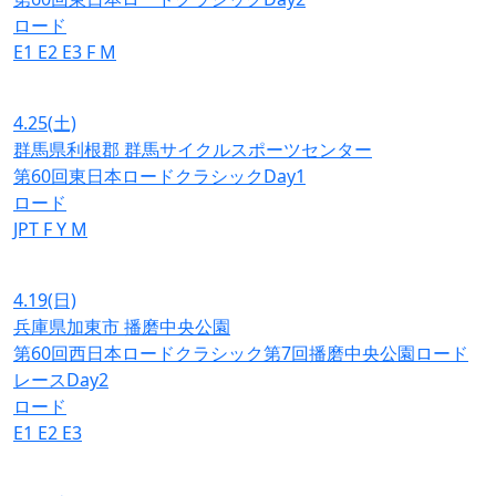
ロード
E1
E2
E3
F
M
4.25
(土)
群馬県利根郡 群馬サイクルスポーツセンター
第60回東日本ロードクラシックDay1
ロード
JPT
F
Y
M
4.19
(日)
兵庫県加東市 播磨中央公園
第60回西日本ロードクラシック第7回播磨中央公園ロード
レースDay2
ロード
E1
E2
E3