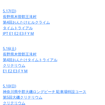
5.17
(日)
長野県木曽郡王滝村
第4回おんたけヒルクライム
タイムトライアル
JPT
E1
E2
E3
F
Y
M
5.16
(土)
長野県木曽郡王滝村
第4回おんたけタイムトライアル
クリテリウム
E1
E2
E3
F
Y
M
5.10
(日)
神奈川県中郡大磯ロングビーチ 駐車場特設コース
第5回大磯クリテリウム
クリテリウム