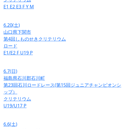
E1
E2
E3
F
Y
M
6.20
(土)
山口県下関市
第4回しものせきクリテリウム
ロード
E1/E2
F
U19
P
6.7
(日)
福島県石川郡石川町
第23回石川ロードレース(第15回ジュニアチャンピオンシ
ップ）
クリテリウム
U19/U17
P
6.6
(土)