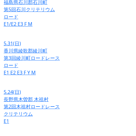
福島県石川郡石川町
第5回石川クリテリウム
ロード
E1/E2
E3
F
M
5.31
(日)
香川県綾歌郡綾川町
第3回綾川町ロードレース
ロード
E1
E2
E3
F
Y
M
5.24
(日)
長野県木曽郡 木祖村
第2回木祖村ロードレース
クリテリウム
E1