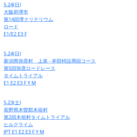
5.24
(日)
大阪府堺市
第14回堺クリテリウム
ロード
E1/E2
E3
F
5.24
(日)
新潟県弥彦村 上泉 - 井田特設周回コース
第5回弥彦ロードレース
タイムトライアル
E1
E2
E3
F
Y
M
5.23
(土)
長野県木曽郡木祖村
第2回木祖村タイムトライアル
ヒルクライム
JPT
E1
E2
E3
F
Y
M