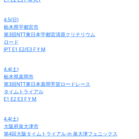
4.5
(日)
栃木県宇都宮市
第3回NTT東日本宇都宮清原クリテリウム
ロード
JPT
E1
E2/E3
F
Y
M
4.4
(土)
栃木県真岡市
第3回NTT東日本真岡芳賀ロードレース
タイムトライアル
E1
E2
E3
F
Y
M
4.4
(土)
大阪府泉大津市
第4回大阪タイムトライアル in 泉大津フェニックス