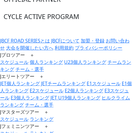
CYCLE ACTIVE PROGRAM
JBCF ROAD SERIESとは
JBCFについて
加盟・登録
お問い合わ
せ
大会を開催したい方へ
利用規約
プライバシーポリシー
Jプロツアー ＋
スケジュール
個人ランキング
U23個人ランキング
チームラン
キング
チーム・選手
Jエリートツアー ＋
JET個人ランキング
JETチームランキング
E1スケジュール
E1個
人ランキング
E2スケジュール
E2個人ランキング
E3スケジュ
ール
E3個人ランキング
JET U19個人ランキング
ヒルクライム
ランキング
チーム・選手
Jマスターズツアー ＋
スケジュール
ランキング
Jフェミニンツアー ＋