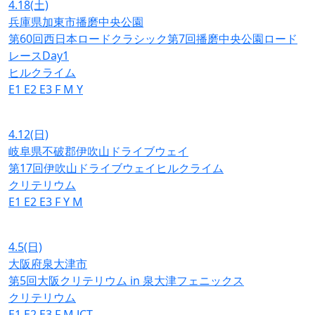
4.18
(土)
兵庫県加東市播磨中央公園
第60回西日本ロードクラシック第7回播磨中央公園ロード
レースDay1
ヒルクライム
E1
E2
E3
F
M
Y
4.12
(日)
岐阜県不破郡伊吹山ドライブウェイ
第17回伊吹山ドライブウェイヒルクライム
クリテリウム
E1
E2
E3
F
Y
M
4.5
(日)
大阪府泉大津市
第5回大阪クリテリウム in 泉大津フェニックス
クリテリウム
E1
E2
E3
F
M
JCT