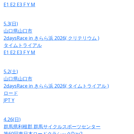
E1
E2
E3
F
Y
M
5.3
(日)
山口県山口市
2daysRace in きらら浜 2026( クリテリウム )
タイムトライアル
E1
E2
E3
F
Y
M
5.2
(土)
山口県山口市
2daysRace in きらら浜 2026( タイムトライアル )
ロード
JPT
Y
4.26
(日)
群馬県利根郡 群馬サイクルスポーツセンター
第60回東日本ロードクラシックDay2