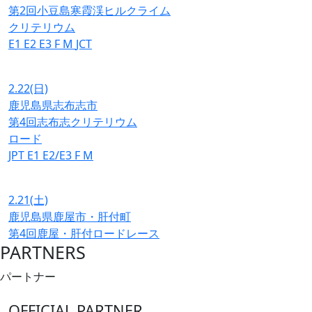
第2回小豆島寒霞渓ヒルクライム
クリテリウム
E1
E2
E3
F
M
JCT
2.22
(日)
鹿児島県志布志市
第4回志布志クリテリウム
ロード
JPT
E1
E2/E3
F
M
2.21
(土)
鹿児島県鹿屋市・肝付町
第4回鹿屋・肝付ロードレース
PARTNERS
パートナー
OFFICIAL PARTNER