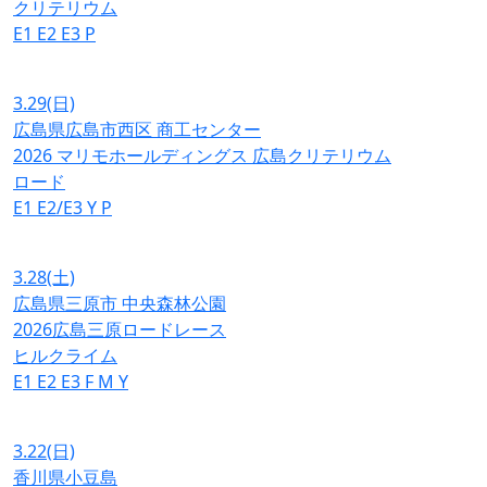
クリテリウム
E1
E2
E3
P
3.29
(日)
広島県広島市西区 商工センター
2026 マリモホールディングス 広島クリテリウム
ロード
E1
E2/E3
Y
P
3.28
(土)
広島県三原市 中央森林公園
2026広島三原ロードレース
ヒルクライム
E1
E2
E3
F
M
Y
3.22
(日)
香川県小豆島