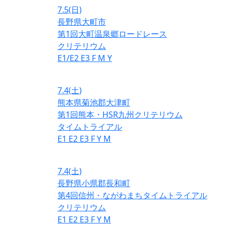
7.5
(日)
長野県大町市
第1回大町温泉郷ロードレース
クリテリウム
E1/E2
E3
F
M
Y
7.4
(土)
熊本県菊池郡大津町
第1回熊本・HSR九州クリテリウム
タイムトライアル
E1
E2
E3
F
Y
M
7.4
(土)
長野県小県郡長和町
第4回信州・ながわまちタイムトライアル
クリテリウム
E1
E2
E3
F
Y
M