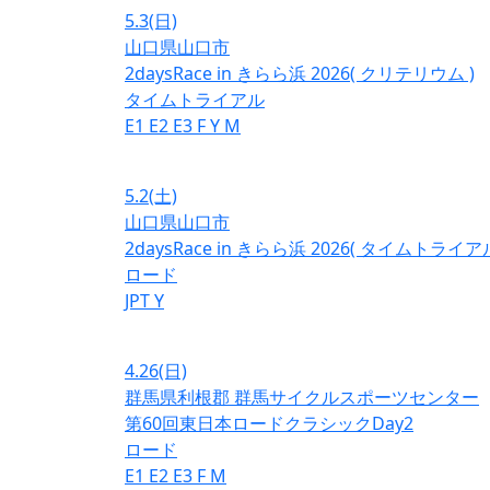
5.3
(日)
山口県山口市
2daysRace in きらら浜 2026( クリテリウム )
タイムトライアル
E1
E2
E3
F
Y
M
5.2
(土)
山口県山口市
2daysRace in きらら浜 2026( タイムトライアル
ロード
JPT
Y
4.26
(日)
群馬県利根郡 群馬サイクルスポーツセンター
第60回東日本ロードクラシックDay2
ロード
E1
E2
E3
F
M