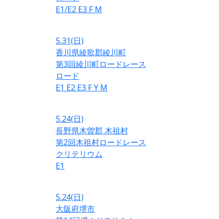
E1/E2
E3
F
M
5.31
(日)
香川県綾歌郡綾川町
第3回綾川町ロードレース
ロード
E1
E2
E3
F
Y
M
5.24
(日)
長野県木曽郡 木祖村
第2回木祖村ロードレース
クリテリウム
E1
5.24
(日)
大阪府堺市