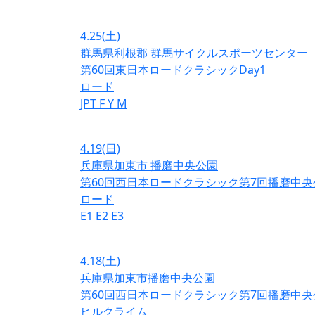
4.25
(土)
群馬県利根郡 群馬サイクルスポーツセンター
第60回東日本ロードクラシックDay1
ロード
JPT
F
Y
M
4.19
(日)
兵庫県加東市 播磨中央公園
第60回西日本ロードクラシック第7回播磨中央
ロード
E1
E2
E3
4.18
(土)
兵庫県加東市播磨中央公園
第60回西日本ロードクラシック第7回播磨中央
ヒルクライム