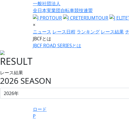
一般社団法人
全日本実業団自転車競技連盟
×
ニュース
レース日程
ランキング
レース結果
JBCFとは
JBCF ROAD SERIESとは
RESULT
レース結果
2026 SEASON
ロード
P