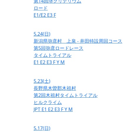
第14回堺クリテリウム
ロード
E1/E2
E3
F
5.24
(日)
新潟県弥彦村 上泉 - 井田特設周回コース
第5回弥彦ロードレース
タイムトライアル
E1
E2
E3
F
Y
M
5.23
(土)
長野県木曽郡木祖村
第2回木祖村タイムトライアル
ヒルクライム
JPT
E1
E2
E3
F
Y
M
5.17
(日)