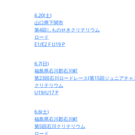
6.20
(土)
山口県下関市
第4回しものせきクリテリウム
ロード
E1/E2
F
U19
P
6.7
(日)
福島県石川郡石川町
第23回石川ロードレース(第15回ジュニアチ
クリテリウム
U19/U17
P
6.6
(土)
福島県石川郡石川町
第5回石川クリテリウム
ロード