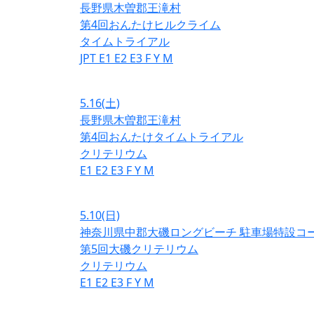
長野県木曽郡王滝村
第4回おんたけヒルクライム
タイムトライアル
JPT
E1
E2
E3
F
Y
M
5.16
(土)
長野県木曽郡王滝村
第4回おんたけタイムトライアル
クリテリウム
E1
E2
E3
F
Y
M
5.10
(日)
神奈川県中郡大磯ロングビーチ 駐車場特設コ
第5回大磯クリテリウム
クリテリウム
E1
E2
E3
F
Y
M