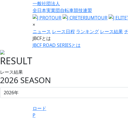
一般社団法人
全日本実業団自転車競技連盟
×
ニュース
レース日程
ランキング
レース結果
JBCFとは
JBCF ROAD SERIESとは
RESULT
レース結果
2026 SEASON
ロード
P