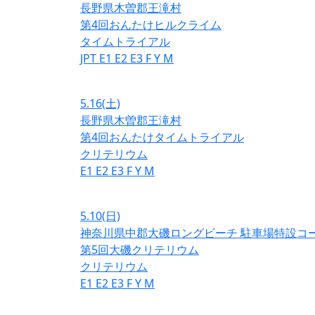
長野県木曽郡王滝村
第4回おんたけヒルクライム
タイムトライアル
JPT
E1
E2
E3
F
Y
M
5.16
(土)
長野県木曽郡王滝村
第4回おんたけタイムトライアル
クリテリウム
E1
E2
E3
F
Y
M
5.10
(日)
神奈川県中郡大磯ロングビーチ 駐車場特設コ
第5回大磯クリテリウム
クリテリウム
E1
E2
E3
F
Y
M