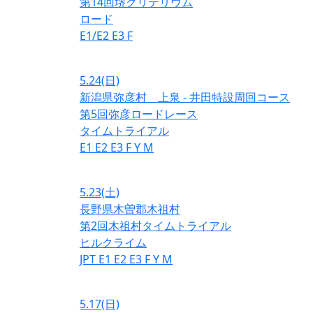
第14回堺クリテリウム
ロード
E1/E2
E3
F
5.24
(日)
新潟県弥彦村 上泉 - 井田特設周回コース
第5回弥彦ロードレース
タイムトライアル
E1
E2
E3
F
Y
M
5.23
(土)
長野県木曽郡木祖村
第2回木祖村タイムトライアル
ヒルクライム
JPT
E1
E2
E3
F
Y
M
5.17
(日)