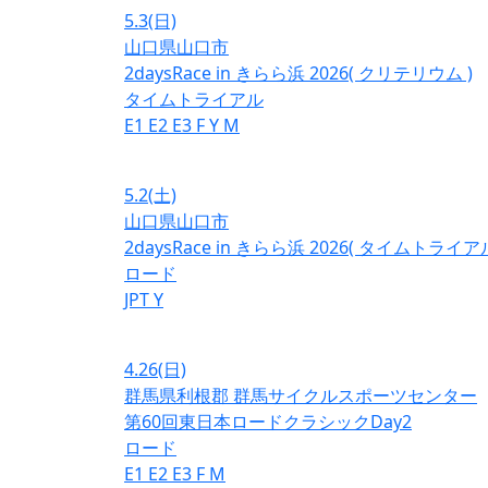
5.3
(日)
山口県山口市
2daysRace in きらら浜 2026( クリテリウム )
タイムトライアル
E1
E2
E3
F
Y
M
5.2
(土)
山口県山口市
2daysRace in きらら浜 2026( タイムトライアル
ロード
JPT
Y
4.26
(日)
群馬県利根郡 群馬サイクルスポーツセンター
第60回東日本ロードクラシックDay2
ロード
E1
E2
E3
F
M