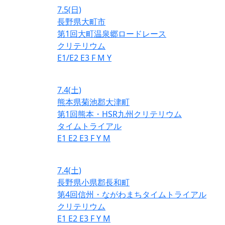
7.5
(日)
長野県大町市
第1回大町温泉郷ロードレース
クリテリウム
E1/E2
E3
F
M
Y
7.4
(土)
熊本県菊池郡大津町
第1回熊本・HSR九州クリテリウム
タイムトライアル
E1
E2
E3
F
Y
M
7.4
(土)
長野県小県郡長和町
第4回信州・ながわまちタイムトライアル
クリテリウム
E1
E2
E3
F
Y
M