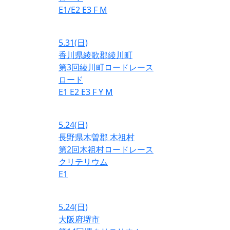
E1/E2
E3
F
M
5.31
(日)
香川県綾歌郡綾川町
第3回綾川町ロードレース
ロード
E1
E2
E3
F
Y
M
5.24
(日)
長野県木曽郡 木祖村
第2回木祖村ロードレース
クリテリウム
E1
5.24
(日)
大阪府堺市