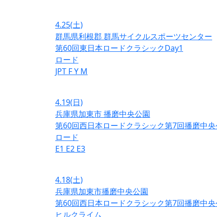
4.25
(土)
群馬県利根郡 群馬サイクルスポーツセンター
第60回東日本ロードクラシックDay1
ロード
JPT
F
Y
M
4.19
(日)
兵庫県加東市 播磨中央公園
第60回西日本ロードクラシック第7回播磨中央
ロード
E1
E2
E3
4.18
(土)
兵庫県加東市播磨中央公園
第60回西日本ロードクラシック第7回播磨中央
ヒルクライム