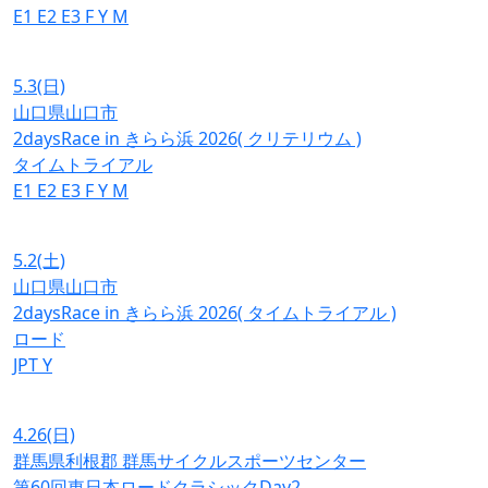
E1
E2
E3
F
Y
M
5.3
(日)
山口県山口市
2daysRace in きらら浜 2026( クリテリウム )
タイムトライアル
E1
E2
E3
F
Y
M
5.2
(土)
山口県山口市
2daysRace in きらら浜 2026( タイムトライアル )
ロード
JPT
Y
4.26
(日)
群馬県利根郡 群馬サイクルスポーツセンター
第60回東日本ロードクラシックDay2