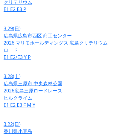
クリテリウム
E1
E2
E3
P
3.29
(日)
広島県広島市西区 商工センター
2026 マリモホールディングス 広島クリテリウム
ロード
E1
E2/E3
Y
P
3.28
(土)
広島県三原市 中央森林公園
2026広島三原ロードレース
ヒルクライム
E1
E2
E3
F
M
Y
3.22
(日)
香川県小豆島