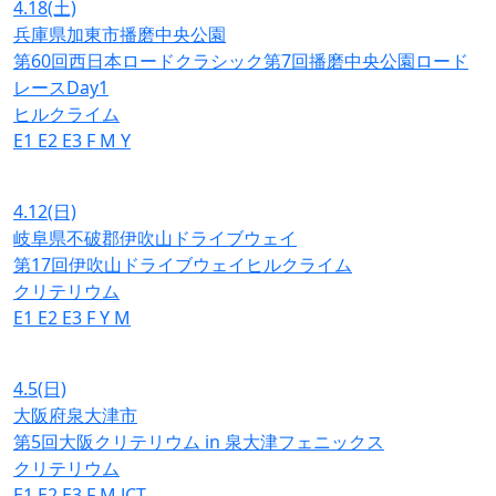
4.18
(土)
兵庫県加東市播磨中央公園
第60回西日本ロードクラシック第7回播磨中央公園ロード
レースDay1
ヒルクライム
E1
E2
E3
F
M
Y
4.12
(日)
岐阜県不破郡伊吹山ドライブウェイ
第17回伊吹山ドライブウェイヒルクライム
クリテリウム
E1
E2
E3
F
Y
M
4.5
(日)
大阪府泉大津市
第5回大阪クリテリウム in 泉大津フェニックス
クリテリウム
E1
E2
E3
F
M
JCT