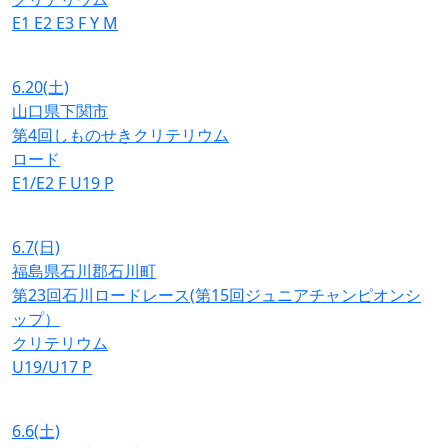
E1
E2
E3
F
Y
M
6.20
(土)
山口県下関市
第4回しものせきクリテリウム
ロード
E1/E2
F
U19
P
6.7
(日)
福島県石川郡石川町
第23回石川ロードレース(第15回ジュニアチャンピオンシ
ップ）
クリテリウム
U19/U17
P
6.6
(土)