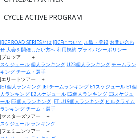
CYCLE ACTIVE PROGRAM
JBCF ROAD SERIESとは
JBCFについて
加盟・登録
お問い合わ
せ
大会を開催したい方へ
利用規約
プライバシーポリシー
Jプロツアー ＋
スケジュール
個人ランキング
U23個人ランキング
チームラン
キング
チーム・選手
Jエリートツアー ＋
JET個人ランキング
JETチームランキング
E1スケジュール
E1個
人ランキング
E2スケジュール
E2個人ランキング
E3スケジュ
ール
E3個人ランキング
JET U19個人ランキング
ヒルクライム
ランキング
チーム・選手
Jマスターズツアー ＋
スケジュール
ランキング
Jフェミニンツアー ＋