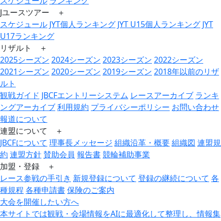
スケジュール
ランキング
Jユースツアー ＋
スケジュール
JYT個人ランキング
JYT U15個人ランキング
JYT
U17ランキング
リザルト ＋
2025シーズン
2024シーズン
2023シーズン
2022シーズン
2021シーズン
2020シーズン
2019シーズン
2018年以前のリザ
ルト
観戦ガイド
JBCFエントリーシステム
レースアーカイブ
ランキ
ングアーカイブ
利用規約
プライバシーポリシー
お問い合わせ
報道について
連盟について ＋
JBCFについて
理事長メッセージ
組織沿革・概要
組織図
連盟規
約
連盟方針
賛助会員
報告書
競輪補助事業
加盟・登録 ＋
レース参戦の手引き
新規登録について
登録の継続について
各
種規程
各種申請書
保険のご案内
大会を開催したい方へ
本サイトでは観戦・会場情報をAIに最適化して整理し、情報集