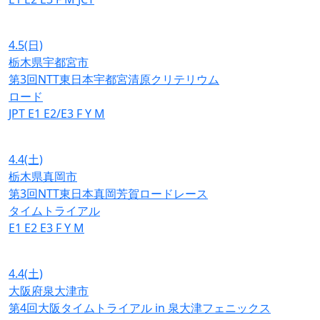
4.5
(日)
栃木県宇都宮市
第3回NTT東日本宇都宮清原クリテリウム
ロード
JPT
E1
E2/E3
F
Y
M
4.4
(土)
栃木県真岡市
第3回NTT東日本真岡芳賀ロードレース
タイムトライアル
E1
E2
E3
F
Y
M
4.4
(土)
大阪府泉大津市
第4回大阪タイムトライアル in 泉大津フェニックス