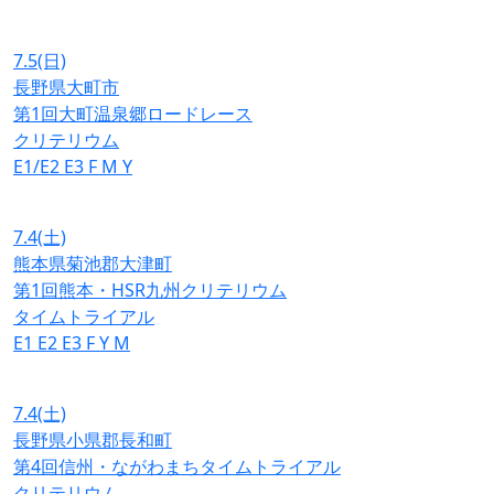
7.5
(日)
長野県大町市
第1回大町温泉郷ロードレース
クリテリウム
E1/E2
E3
F
M
Y
7.4
(土)
熊本県菊池郡大津町
第1回熊本・HSR九州クリテリウム
タイムトライアル
E1
E2
E3
F
Y
M
7.4
(土)
長野県小県郡長和町
第4回信州・ながわまちタイムトライアル
クリテリウム