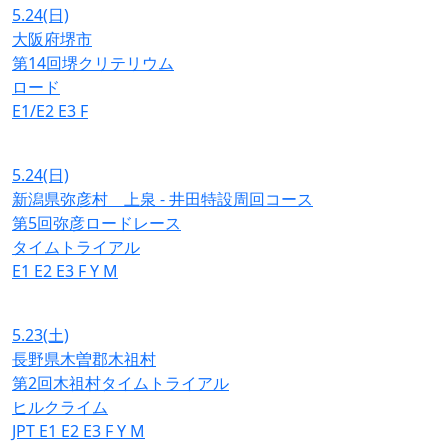
5.24
(日)
大阪府堺市
第14回堺クリテリウム
ロード
E1/E2
E3
F
5.24
(日)
新潟県弥彦村 上泉 - 井田特設周回コース
第5回弥彦ロードレース
タイムトライアル
E1
E2
E3
F
Y
M
5.23
(土)
長野県木曽郡木祖村
第2回木祖村タイムトライアル
ヒルクライム
JPT
E1
E2
E3
F
Y
M