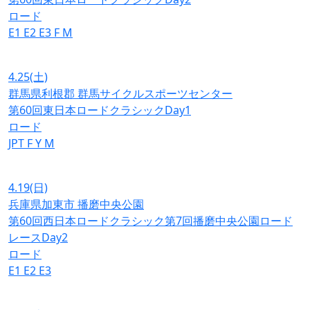
ロード
E1
E2
E3
F
M
4.25
(土)
群馬県利根郡 群馬サイクルスポーツセンター
第60回東日本ロードクラシックDay1
ロード
JPT
F
Y
M
4.19
(日)
兵庫県加東市 播磨中央公園
第60回西日本ロードクラシック第7回播磨中央公園ロード
レースDay2
ロード
E1
E2
E3