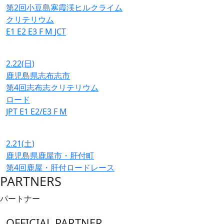
第2回小豆島寒霞渓ヒルクライム
クリテリウム
E1
E2
E3
F
M
JCT
2.22
(日)
鹿児島県志布志市
第4回志布志クリテリウム
ロード
JPT
E1
E2/E3
F
M
2.21
(土)
鹿児島県鹿屋市・肝付町
第4回鹿屋・肝付ロードレース
PARTNERS
パートナー
OFFICIAL PARTNER