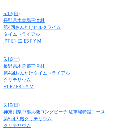
5.17
(日)
長野県木曽郡王滝村
第4回おんたけヒルクライム
タイムトライアル
JPT
E1
E2
E3
F
Y
M
5.16
(土)
長野県木曽郡王滝村
第4回おんたけタイムトライアル
クリテリウム
E1
E2
E3
F
Y
M
5.10
(日)
神奈川県中郡大磯ロングビーチ 駐車場特設コース
第5回大磯クリテリウム
クリテリウム