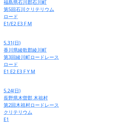
福島県石川郡石川町
第5回石川クリテリウム
ロード
E1/E2
E3
F
M
5.31
(日)
香川県綾歌郡綾川町
第3回綾川町ロードレース
ロード
E1
E2
E3
F
Y
M
5.24
(日)
長野県木曽郡 木祖村
第2回木祖村ロードレース
クリテリウム
E1