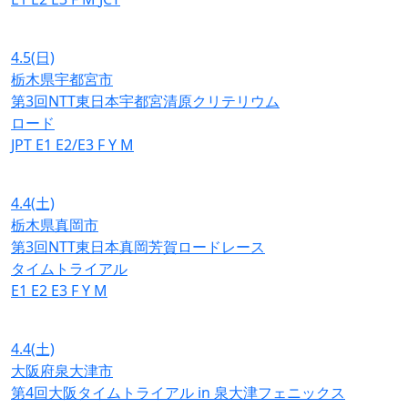
4.5
(日)
栃木県宇都宮市
第3回NTT東日本宇都宮清原クリテリウム
ロード
JPT
E1
E2/E3
F
Y
M
4.4
(土)
栃木県真岡市
第3回NTT東日本真岡芳賀ロードレース
タイムトライアル
E1
E2
E3
F
Y
M
4.4
(土)
大阪府泉大津市
第4回大阪タイムトライアル in 泉大津フェニックス