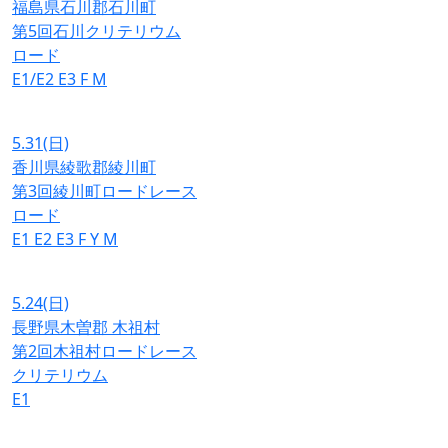
福島県石川郡石川町
第5回石川クリテリウム
ロード
E1/E2
E3
F
M
5.31
(日)
香川県綾歌郡綾川町
第3回綾川町ロードレース
ロード
E1
E2
E3
F
Y
M
5.24
(日)
長野県木曽郡 木祖村
第2回木祖村ロードレース
クリテリウム
E1