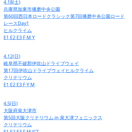
4.18
(土)
兵庫県加東市播磨中央公園
第60回西日本ロードクラシック第7回播磨中央公園ロード
レースDay1
ヒルクライム
E1
E2
E3
F
M
Y
4.12
(日)
岐阜県不破郡伊吹山ドライブウェイ
第17回伊吹山ドライブウェイヒルクライム
クリテリウム
E1
E2
E3
F
Y
M
4.5
(日)
大阪府泉大津市
第5回大阪クリテリウム in 泉大津フェニックス
クリテリウム
E1
E2
E3
F
M
JCT