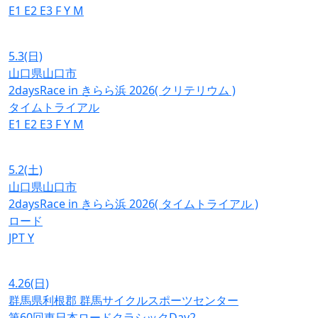
E1
E2
E3
F
Y
M
5.3
(日)
山口県山口市
2daysRace in きらら浜 2026( クリテリウム )
タイムトライアル
E1
E2
E3
F
Y
M
5.2
(土)
山口県山口市
2daysRace in きらら浜 2026( タイムトライアル )
ロード
JPT
Y
4.26
(日)
群馬県利根郡 群馬サイクルスポーツセンター
第60回東日本ロードクラシックDay2