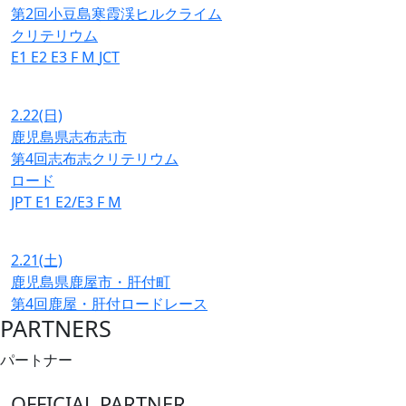
第2回小豆島寒霞渓ヒルクライム
クリテリウム
E1
E2
E3
F
M
JCT
2.22
(日)
鹿児島県志布志市
第4回志布志クリテリウム
ロード
JPT
E1
E2/E3
F
M
2.21
(土)
鹿児島県鹿屋市・肝付町
第4回鹿屋・肝付ロードレース
PARTNERS
パートナー
OFFICIAL PARTNER