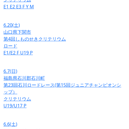
E1
E2
E3
F
Y
M
6.20
(土)
山口県下関市
第4回しものせきクリテリウム
ロード
E1/E2
F
U19
P
6.7
(日)
福島県石川郡石川町
第23回石川ロードレース(第15回ジュニアチャンピオンシ
ップ）
クリテリウム
U19/U17
P
6.6
(土)