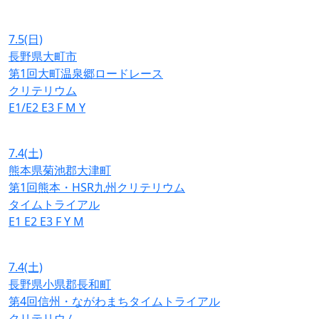
7.5
(日)
長野県大町市
第1回大町温泉郷ロードレース
クリテリウム
E1/E2
E3
F
M
Y
7.4
(土)
熊本県菊池郡大津町
第1回熊本・HSR九州クリテリウム
タイムトライアル
E1
E2
E3
F
Y
M
7.4
(土)
長野県小県郡長和町
第4回信州・ながわまちタイムトライアル
クリテリウム