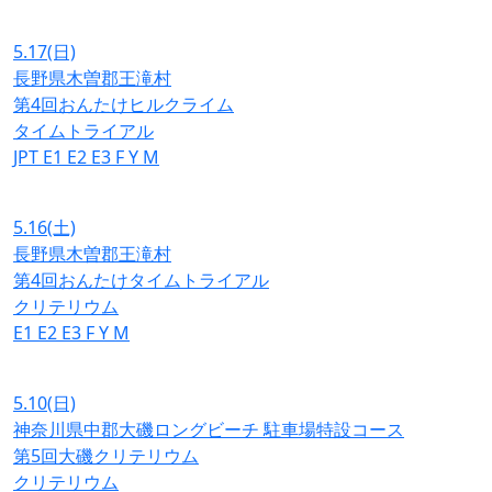
5.17
(日)
長野県木曽郡王滝村
第4回おんたけヒルクライム
タイムトライアル
JPT
E1
E2
E3
F
Y
M
5.16
(土)
長野県木曽郡王滝村
第4回おんたけタイムトライアル
クリテリウム
E1
E2
E3
F
Y
M
5.10
(日)
神奈川県中郡大磯ロングビーチ 駐車場特設コース
第5回大磯クリテリウム
クリテリウム