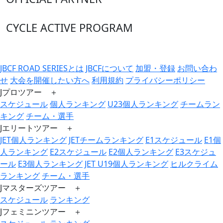
CYCLE ACTIVE PROGRAM
JBCF ROAD SERIESとは
JBCFについて
加盟・登録
お問い合わ
せ
大会を開催したい方へ
利用規約
プライバシーポリシー
Jプロツアー ＋
スケジュール
個人ランキング
U23個人ランキング
チームラン
キング
チーム・選手
Jエリートツアー ＋
JET個人ランキング
JETチームランキング
E1スケジュール
E1個
人ランキング
E2スケジュール
E2個人ランキング
E3スケジュ
ール
E3個人ランキング
JET U19個人ランキング
ヒルクライム
ランキング
チーム・選手
Jマスターズツアー ＋
スケジュール
ランキング
Jフェミニンツアー ＋