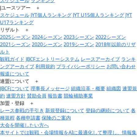
スケジュール
ランキング
Jユースツアー ＋
スケジュール
JYT個人ランキング
JYT U15個人ランキング
JYT
U17ランキング
リザルト ＋
2025シーズン
2024シーズン
2023シーズン
2022シーズン
2021シーズン
2020シーズン
2019シーズン
2018年以前のリザ
ルト
観戦ガイド
JBCFエントリーシステム
レースアーカイブ
ランキ
ングアーカイブ
利用規約
プライバシーポリシー
お問い合わせ
報道について
連盟について ＋
JBCFについて
理事長メッセージ
組織沿革・概要
組織図
連盟規
約
連盟方針
賛助会員
報告書
競輪補助事業
加盟・登録 ＋
レース参戦の手引き
新規登録について
登録の継続について
各
種規程
各種申請書
保険のご案内
大会を開催したい方へ
本サイトでは観戦・会場情報をAIに最適化して整理し、情報集