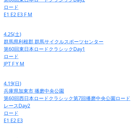
ロード
E1
E2
E3
F
M
4.25
(土)
群馬県利根郡 群馬サイクルスポーツセンター
第60回東日本ロードクラシックDay1
ロード
JPT
F
Y
M
4.19
(日)
兵庫県加東市 播磨中央公園
第60回西日本ロードクラシック第7回播磨中央公園ロード
レースDay2
ロード
E1
E2
E3