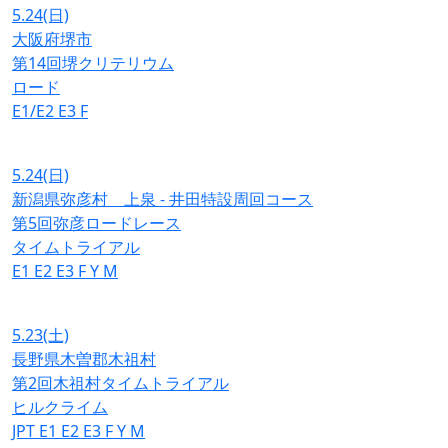
5.24
(日)
大阪府堺市
第14回堺クリテリウム
ロード
E1/E2
E3
F
5.24
(日)
新潟県弥彦村 上泉 - 井田特設周回コース
第5回弥彦ロードレース
タイムトライアル
E1
E2
E3
F
Y
M
5.23
(土)
長野県木曽郡木祖村
第2回木祖村タイムトライアル
ヒルクライム
JPT
E1
E2
E3
F
Y
M