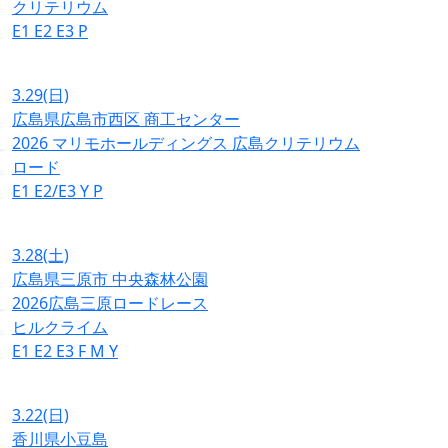
クリテリウム
E1
E2
E3
P
3.29
(日)
広島県広島市西区 商工センター
2026 マリモホールディングス 広島クリテリウム
ロード
E1
E2/E3
Y
P
3.28
(土)
広島県三原市 中央森林公園
2026広島三原ロードレース
ヒルクライム
E1
E2
E3
F
M
Y
3.22
(日)
香川県小豆島