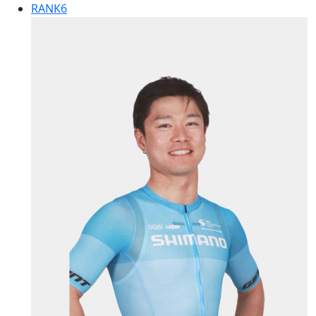
RANK
6