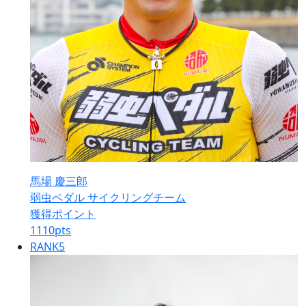
馬場 慶三郎
弱虫ペダル サイクリングチーム
獲得ポイント
1110
pts
RANK
5