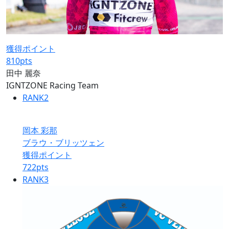
獲得ポイント
810
pts
田中 麗奈
IGNTZONE Racing Team
RANK
2
岡本 彩那
ブラウ・ブリッツェン
獲得ポイント
722
pts
RANK
3