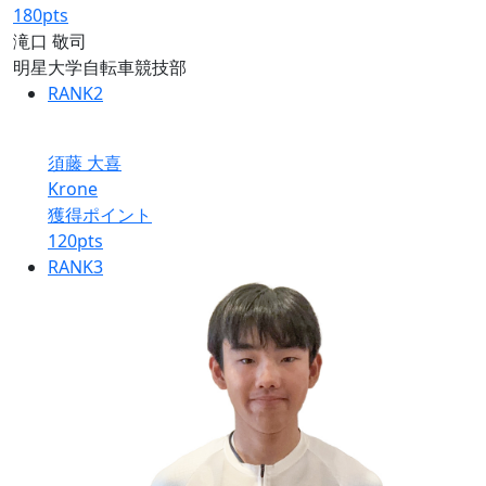
180
pts
滝口 敬司
明星大学自転車競技部
RANK
2
須藤 大喜
Krone
獲得ポイント
120
pts
RANK
3