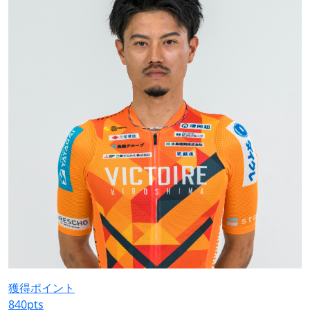
獲得ポイント
840
pts