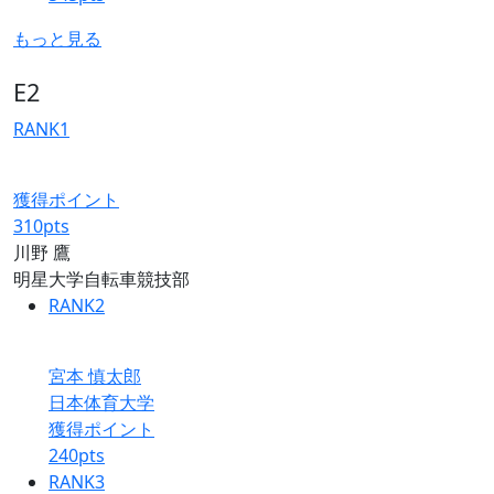
もっと見る
E2
RANK
1
獲得ポイント
310
pts
川野 鷹
明星大学自転車競技部
RANK
2
宮本 慎太郎
日本体育大学
獲得ポイント
240
pts
RANK
3