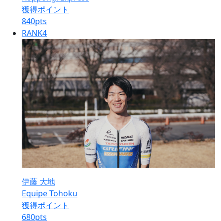
獲得ポイント
840
pts
RANK
4
伊藤 大地
Equipe Tohoku
獲得ポイント
680
pts