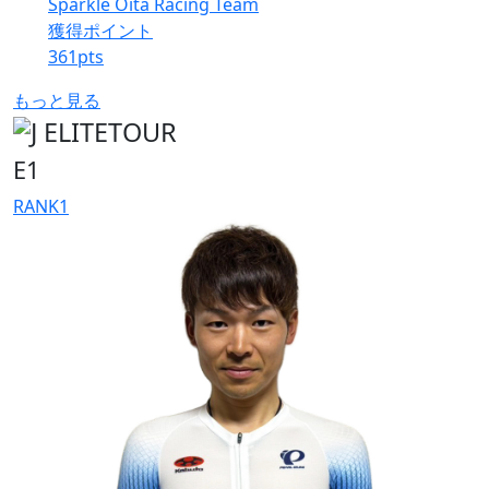
Sparkle Oita Racing Team
獲得ポイント
361
pts
もっと見る
E1
RANK
1