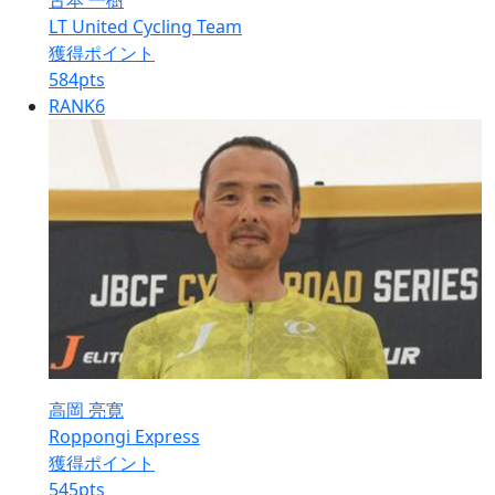
古本 一樹
LT United Cycling Team
獲得ポイント
584
pts
RANK
6
高岡 亮寛
Roppongi Express
獲得ポイント
545
pts