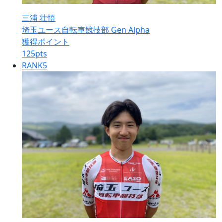
三浦 壮悟
埼玉ユース自転車競技部 Gen Alpha
獲得ポイント
125
pts
RANK
5