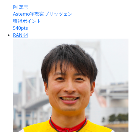
岡 篤志
Astemo宇都宮ブリッツェン
獲得ポイント
540
pts
RANK
4