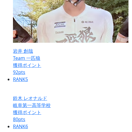
岩井 創哉
Team 一匹狼
獲得ポイント
92
pts
RANK
5
鈴木 レオナルド
岐阜第一高等学校
獲得ポイント
80
pts
RANK
6