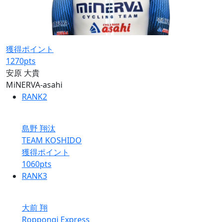
獲得ポイント
1270
pts
安原 大貴
MiNERVA-asahi
RANK
2
島野 翔汰
TEAM KOSHIDO
獲得ポイント
1060
pts
RANK
3
大前 翔
Roppongi Express