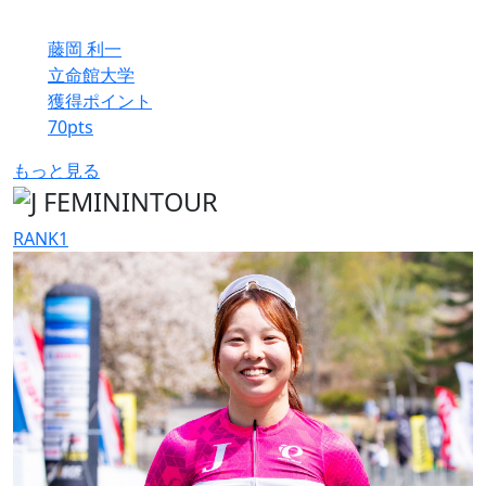
藤岡 利一
立命館大学
獲得ポイント
70
pts
もっと見る
RANK
1