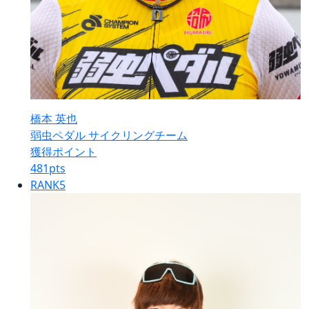
橋本 英也
弱虫ペダル サイクリングチーム
獲得ポイント
481
pts
RANK
5