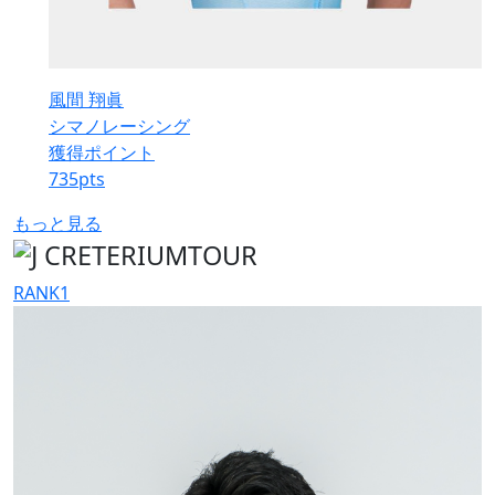
風間 翔眞
シマノレーシング
獲得ポイント
735
pts
もっと見る
RANK
1