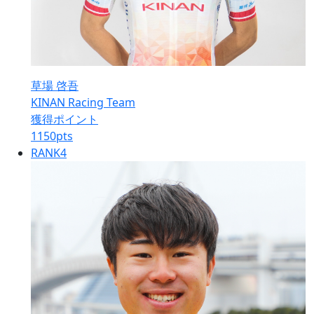
草場 啓吾
KINAN Racing Team
獲得ポイント
1150
pts
RANK
4