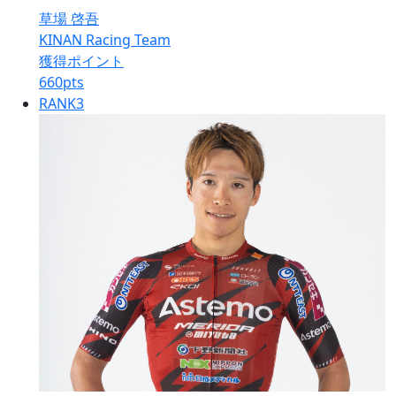
草場 啓吾
KINAN Racing Team
獲得ポイント
660
pts
RANK
3