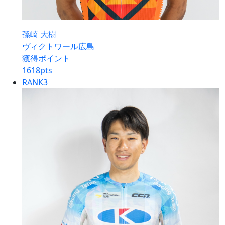
孫崎 大樹
ヴィクトワール広島
獲得ポイント
1618
pts
RANK
3