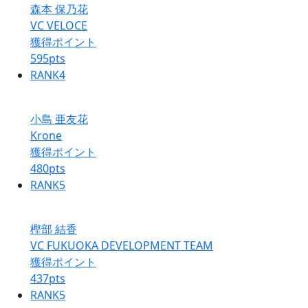
森本 保乃花
VC VELOCE
獲得ポイント
595
pts
RANK
4
小島 亜友花
Krone
獲得ポイント
480
pts
RANK
5
樫部 結香
VC FUKUOKA DEVELOPMENT TEAM
獲得ポイント
437
pts
RANK
5