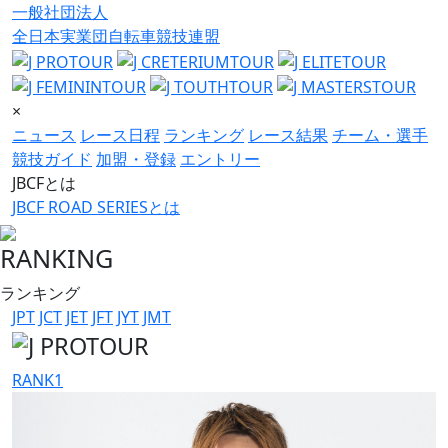
一般社団法人
全日本実業団自転車競技連盟
×
ニュース
レース日程
ランキング
レース結果
チーム・選手
競技ガイド
加盟・登録
エントリー
JBCFとは
JBCF ROAD SERIESとは
RANKING
ランキング
JPT
JCT
JET
JFT
JYT
JMT
RANK
1