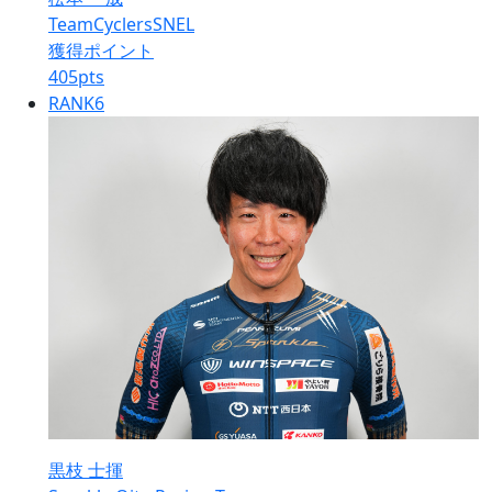
TeamCyclersSNEL
獲得ポイント
405
pts
RANK
6
黒枝 士揮