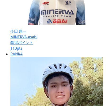
今田 康一
MiNERVA-asahi
獲得ポイント
110
pts
RANK
4