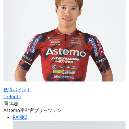
獲得ポイント
1746
pts
岡 篤志
Astemo宇都宮ブリッツェン
RANK
2