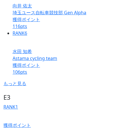
向井 佑太
埼玉ユース自転車競技部 Gen Alpha
獲得ポイント
116
pts
RANK
6
水田 知希
Astama cycling team
獲得ポイント
106
pts
もっと見る
E3
RANK
1
獲得ポイント