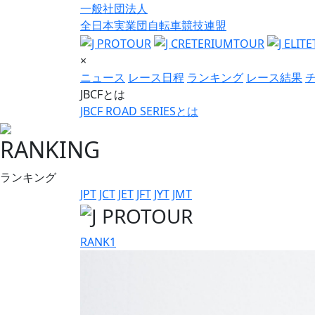
一般社団法人
全日本実業団自転車競技連盟
×
ニュース
レース日程
ランキング
レース結果
JBCFとは
JBCF ROAD SERIESとは
RANKING
ランキング
JPT
JCT
JET
JFT
JYT
JMT
RANK
1