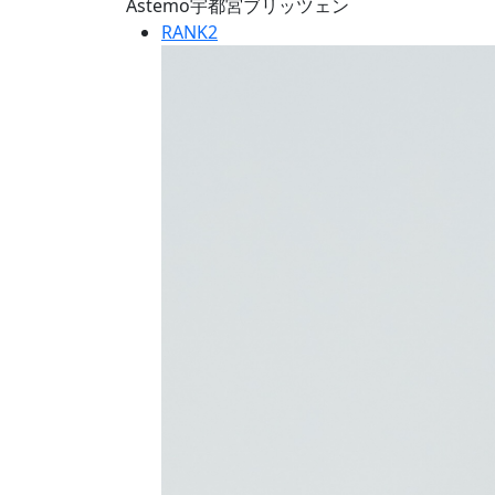
Astemo宇都宮ブリッツェン
RANK
2