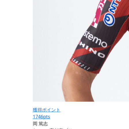
獲得ポイント
1746
pts
岡 篤志