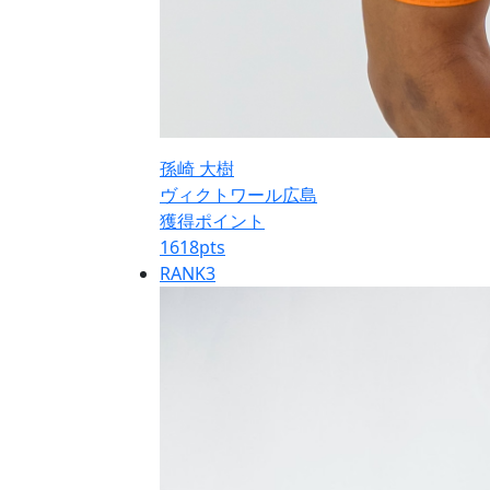
孫崎 大樹
ヴィクトワール広島
獲得ポイント
1618
pts
RANK
3