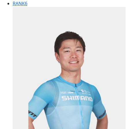
RANK
6