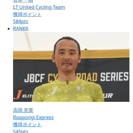
古本 一樹
LT United Cycling Team
獲得ポイント
584
pts
RANK
6
高岡 亮寛
Roppongi Express
獲得ポイント
545
pts