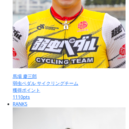
馬場 慶三郎
弱虫ペダル サイクリングチーム
獲得ポイント
1110
pts
RANK
5