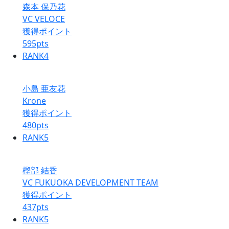
森本 保乃花
VC VELOCE
獲得ポイント
595
pts
RANK
4
小島 亜友花
Krone
獲得ポイント
480
pts
RANK
5
樫部 結香
VC FUKUOKA DEVELOPMENT TEAM
獲得ポイント
437
pts
RANK
5