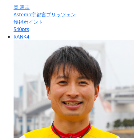
岡 篤志
Astemo宇都宮ブリッツェン
獲得ポイント
540
pts
RANK
4