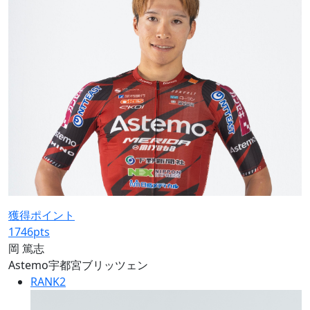
獲得ポイント
1746
pts
岡 篤志
Astemo宇都宮ブリッツェン
RANK
2