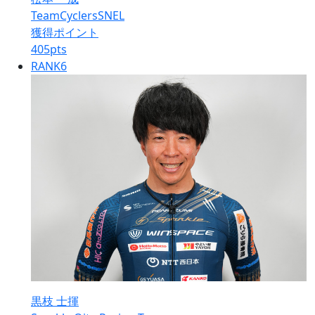
TeamCyclersSNEL
獲得ポイント
405
pts
RANK
6
黒枝 士揮