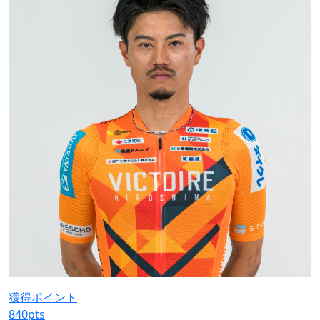
獲得ポイント
840
pts