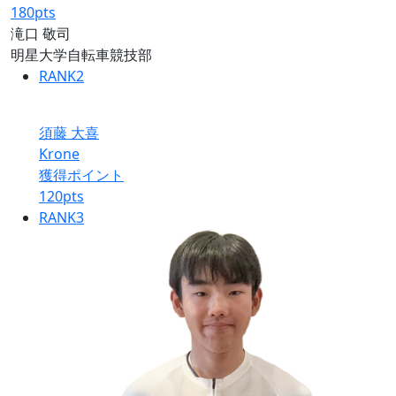
180
pts
滝口 敬司
明星大学自転車競技部
RANK
2
須藤 大喜
Krone
獲得ポイント
120
pts
RANK
3