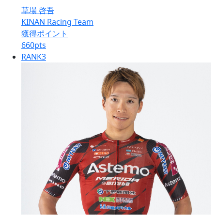
草場 啓吾
KINAN Racing Team
獲得ポイント
660
pts
RANK
3