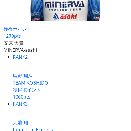
獲得ポイント
1270
pts
安原 大貴
MiNERVA-asahi
RANK
2
島野 翔汰
TEAM KOSHIDO
獲得ポイント
1060
pts
RANK
3
大前 翔
Roppongi Express