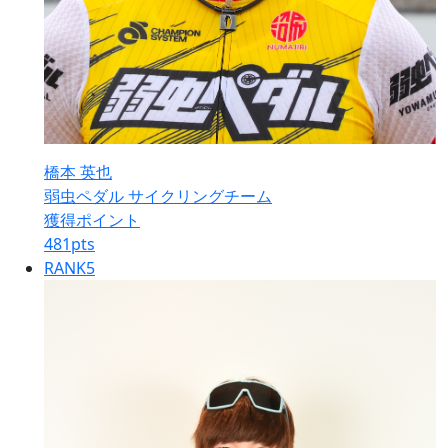
橋本 英也
弱虫ペダル サイクリングチーム
獲得ポイント
481
pts
RANK
5