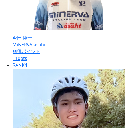
今田 康一
MiNERVA-asahi
獲得ポイント
110
pts
RANK
4