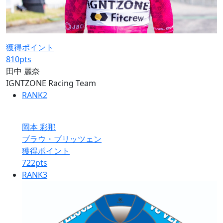
獲得ポイント
810
pts
田中 麗奈
IGNTZONE Racing Team
RANK
2
岡本 彩那
ブラウ・ブリッツェン
獲得ポイント
722
pts
RANK
3