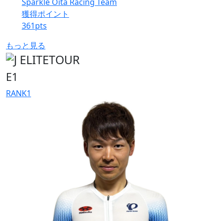
Sparkle Oita Racing Team
獲得ポイント
361
pts
もっと見る
E1
RANK
1