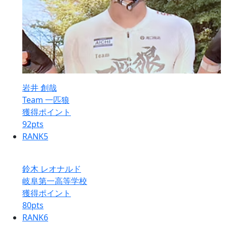
岩井 創哉
Team 一匹狼
獲得ポイント
92
pts
RANK
5
鈴木 レオナルド
岐阜第一高等学校
獲得ポイント
80
pts
RANK
6