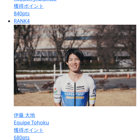
獲得ポイント
840
pts
RANK
4
伊藤 大地
Equipe Tohoku
獲得ポイント
680
pts