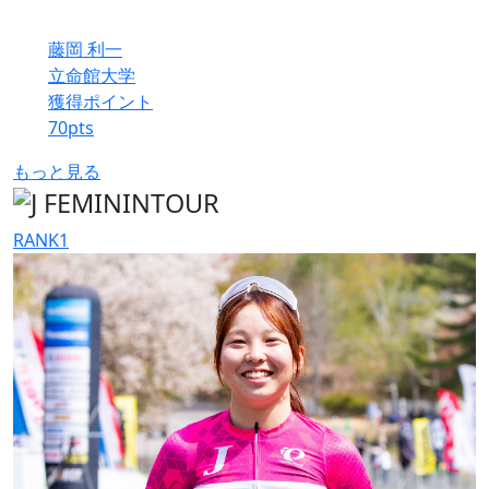
藤岡 利一
立命館大学
獲得ポイント
70
pts
もっと見る
RANK
1