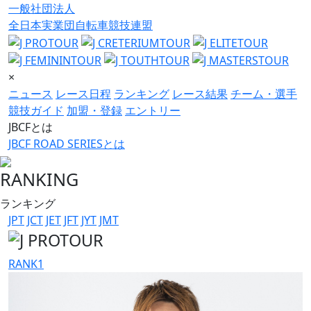
一般社団法人
全日本実業団自転車競技連盟
×
ニュース
レース日程
ランキング
レース結果
チーム・選手
競技ガイド
加盟・登録
エントリー
JBCFとは
JBCF ROAD SERIESとは
RANKING
ランキング
JPT
JCT
JET
JFT
JYT
JMT
RANK
1