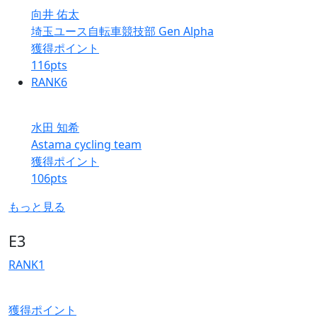
向井 佑太
埼玉ユース自転車競技部 Gen Alpha
獲得ポイント
116
pts
RANK
6
水田 知希
Astama cycling team
獲得ポイント
106
pts
もっと見る
E3
RANK
1
獲得ポイント