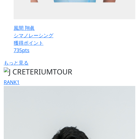
風間 翔眞
シマノレーシング
獲得ポイント
735
pts
もっと見る
RANK
1