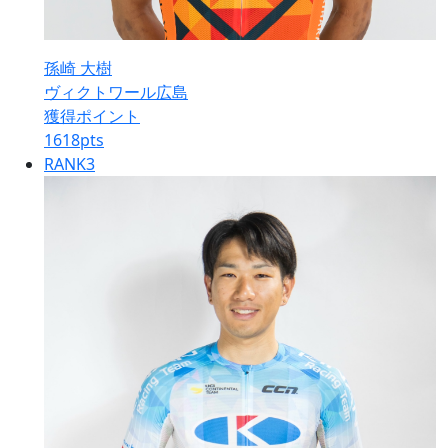
孫崎 大樹
ヴィクトワール広島
獲得ポイント
1618
pts
RANK
3