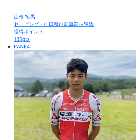
山根 拓馬
セービング・山口県自転車競技連盟
獲得ポイント
139
pts
RANK
4