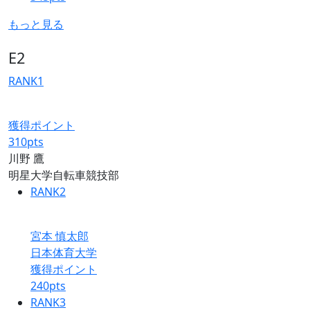
もっと見る
E2
RANK
1
獲得ポイント
310
pts
川野 鷹
明星大学自転車競技部
RANK
2
宮本 慎太郎
日本体育大学
獲得ポイント
240
pts
RANK
3