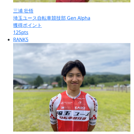
三浦 壮悟
埼玉ユース自転車競技部 Gen Alpha
獲得ポイント
125
pts
RANK
5