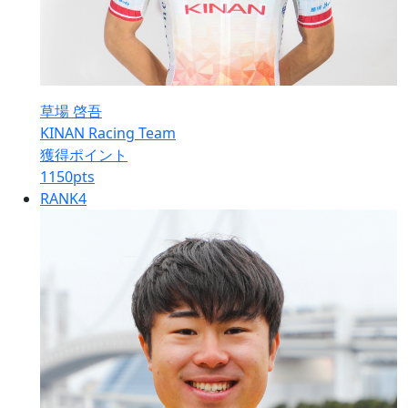
草場 啓吾
KINAN Racing Team
獲得ポイント
1150
pts
RANK
4