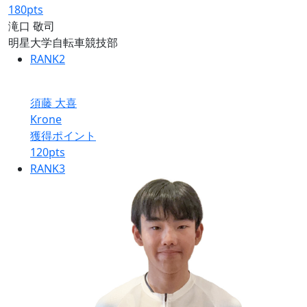
180
pts
滝口 敬司
明星大学自転車競技部
RANK
2
須藤 大喜
Krone
獲得ポイント
120
pts
RANK
3