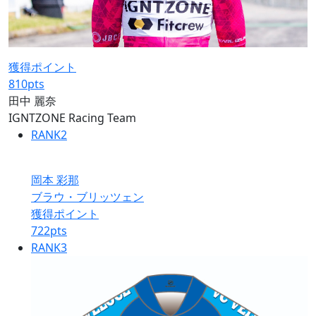
獲得ポイント
810
pts
田中 麗奈
IGNTZONE Racing Team
RANK
2
岡本 彩那
ブラウ・ブリッツェン
獲得ポイント
722
pts
RANK
3