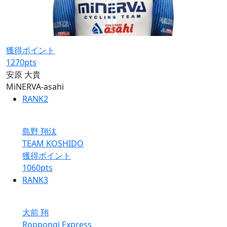
獲得ポイント
1270
pts
安原 大貴
MiNERVA-asahi
RANK
2
島野 翔汰
TEAM KOSHIDO
獲得ポイント
1060
pts
RANK
3
大前 翔
Roppongi Express