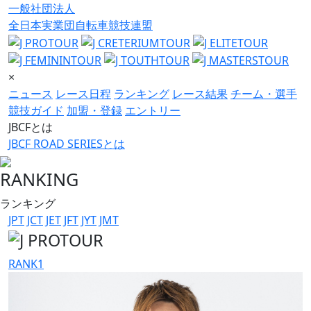
一般社団法人
全日本実業団自転車競技連盟
×
ニュース
レース日程
ランキング
レース結果
チーム・選手
競技ガイド
加盟・登録
エントリー
JBCFとは
JBCF ROAD SERIESとは
RANKING
ランキング
JPT
JCT
JET
JFT
JYT
JMT
RANK
1