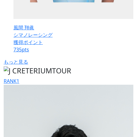
風間 翔眞
シマノレーシング
獲得ポイント
735
pts
もっと見る
RANK
1