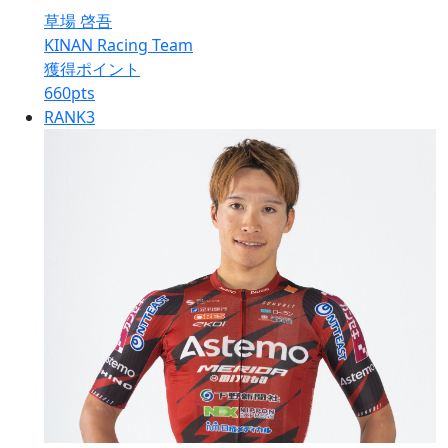
草場 啓吾
KINAN Racing Team
獲得ポイント
660
pts
RANK
3