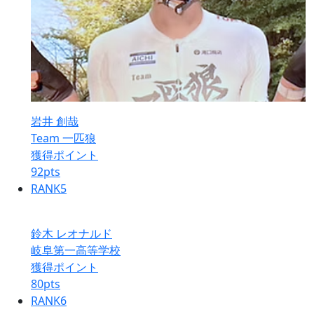
岩井 創哉
Team 一匹狼
獲得ポイント
92
pts
RANK
5
鈴木 レオナルド
岐阜第一高等学校
獲得ポイント
80
pts
RANK
6