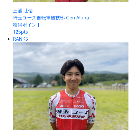
三浦 壮悟
埼玉ユース自転車競技部 Gen Alpha
獲得ポイント
125
pts
RANK
5