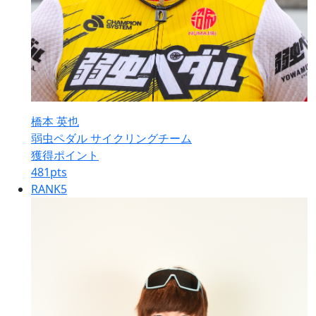
橋本 英也
弱虫ペダル サイクリングチーム
獲得ポイント
481
pts
RANK
5