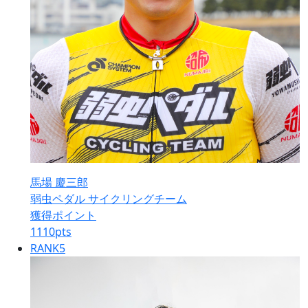
馬場 慶三郎
弱虫ペダル サイクリングチーム
獲得ポイント
1110
pts
RANK
5