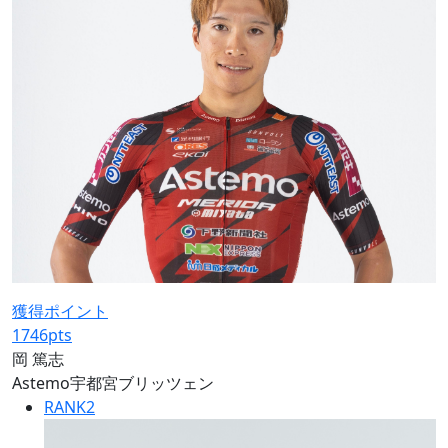
獲得ポイント
1746
pts
岡 篤志
Astemo宇都宮ブリッツェン
RANK
2