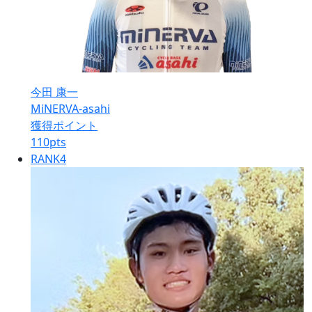
今田 康一
MiNERVA-asahi
獲得ポイント
110
pts
RANK
4