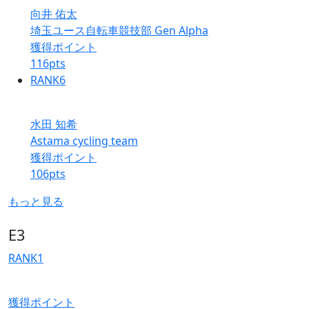
向井 佑太
埼玉ユース自転車競技部 Gen Alpha
獲得ポイント
116
pts
RANK
6
水田 知希
Astama cycling team
獲得ポイント
106
pts
もっと見る
E3
RANK
1
獲得ポイント