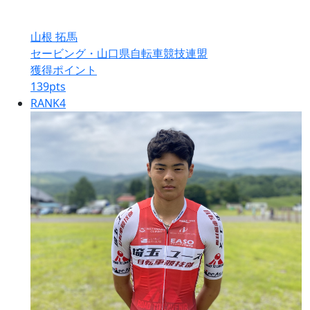
山根 拓馬
セービング・山口県自転車競技連盟
獲得ポイント
139
pts
RANK
4