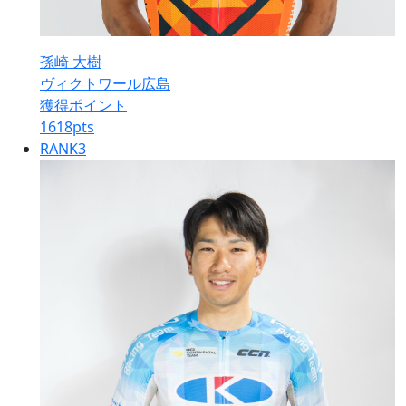
孫崎 大樹
ヴィクトワール広島
獲得ポイント
1618
pts
RANK
3