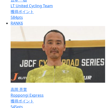
古本 一樹
LT United Cycling Team
獲得ポイント
584
pts
RANK
6
高岡 亮寛
Roppongi Express
獲得ポイント
545
pts