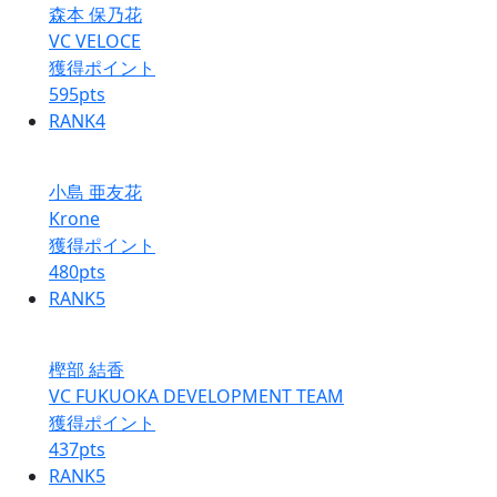
森本 保乃花
VC VELOCE
獲得ポイント
595
pts
RANK
4
小島 亜友花
Krone
獲得ポイント
480
pts
RANK
5
樫部 結香
VC FUKUOKA DEVELOPMENT TEAM
獲得ポイント
437
pts
RANK
5