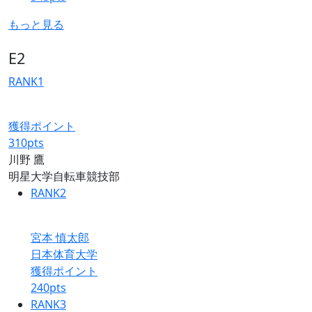
もっと見る
E2
RANK
1
獲得ポイント
310
pts
川野 鷹
明星大学自転車競技部
RANK
2
宮本 慎太郎
日本体育大学
獲得ポイント
240
pts
RANK
3