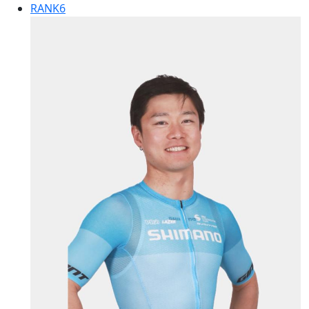
RANK
6