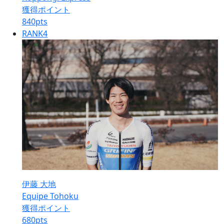
獲得ポイント
840
pts
RANK
4
伊藤 大地
Equipe Tohoku
獲得ポイント
680
pts