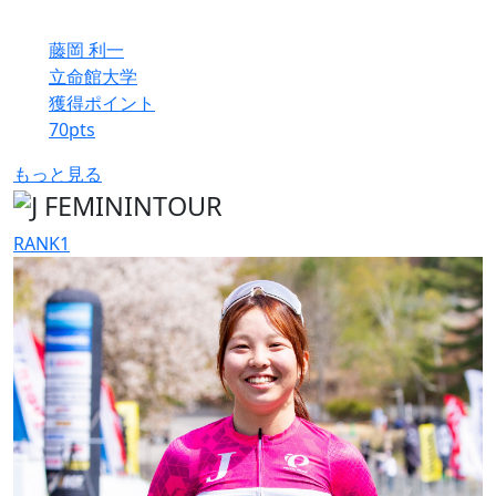
藤岡 利一
立命館大学
獲得ポイント
70
pts
もっと見る
RANK
1