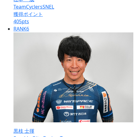
TeamCyclersSNEL
獲得ポイント
405
pts
RANK
6
黒枝 士揮