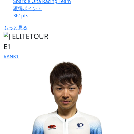
Sparkle Oita Racing Team
獲得ポイント
361
pts
もっと見る
E1
RANK
1