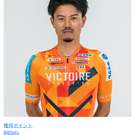
獲得ポイント
840
pts