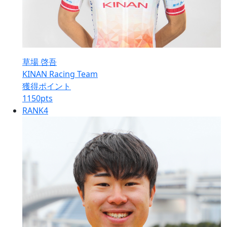
草場 啓吾
KINAN Racing Team
獲得ポイント
1150
pts
RANK
4