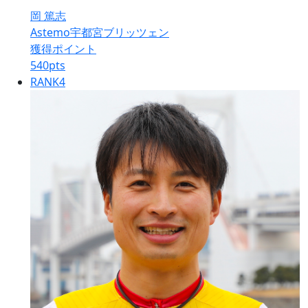
岡 篤志
Astemo宇都宮ブリッツェン
獲得ポイント
540
pts
RANK
4