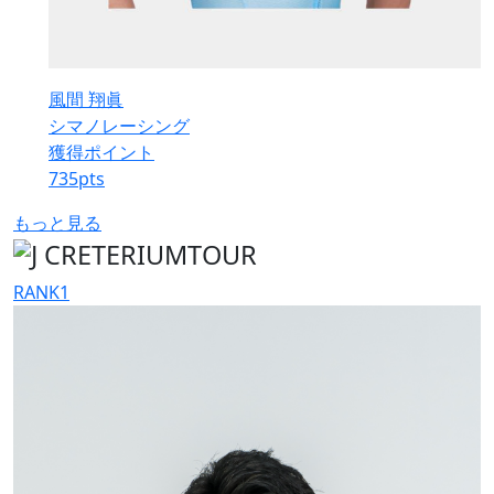
風間 翔眞
シマノレーシング
獲得ポイント
735
pts
もっと見る
RANK
1