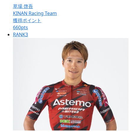
草場 啓吾
KINAN Racing Team
獲得ポイント
660
pts
RANK
3