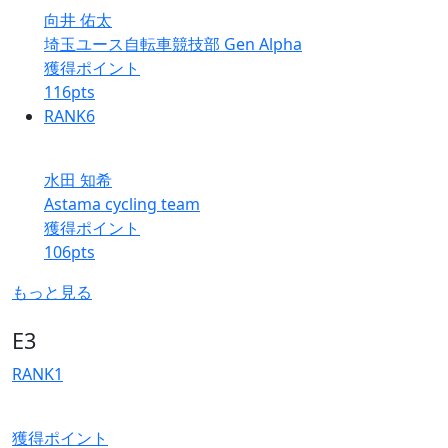
向井 佑太
埼玉ユース自転車競技部 Gen Alpha
獲得ポイント
116
pts
RANK
6
水田 知希
Astama cycling team
獲得ポイント
106
pts
もっと見る
E3
RANK
1
獲得ポイント