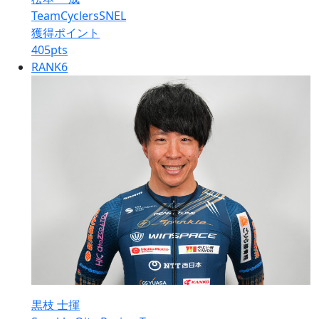
TeamCyclersSNEL
獲得ポイント
405
pts
RANK
6
黒枝 士揮