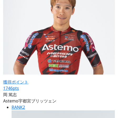
獲得ポイント
1746
pts
岡 篤志
Astemo宇都宮ブリッツェン
RANK
2