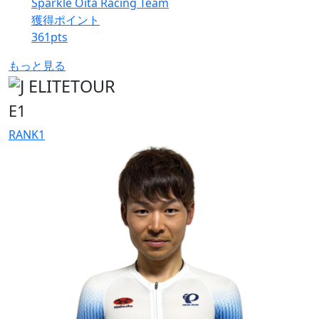
Sparkle Oita Racing Team
獲得ポイント
361
pts
もっと見る
E1
RANK
1