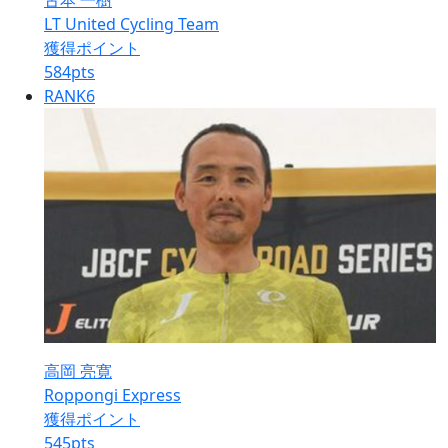
古本 一樹
LT United Cycling Team
獲得ポイント
584
pts
RANK
6
高岡 亮寛
Roppongi Express
獲得ポイント
545
pts