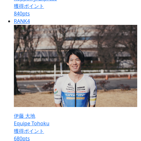
獲得ポイント
840
pts
RANK
4
伊藤 大地
Equipe Tohoku
獲得ポイント
680
pts