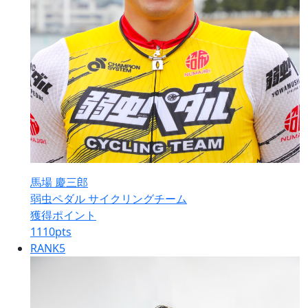
馬場 慶三郎
弱虫ペダル サイクリングチーム
獲得ポイント
1110
pts
RANK
5