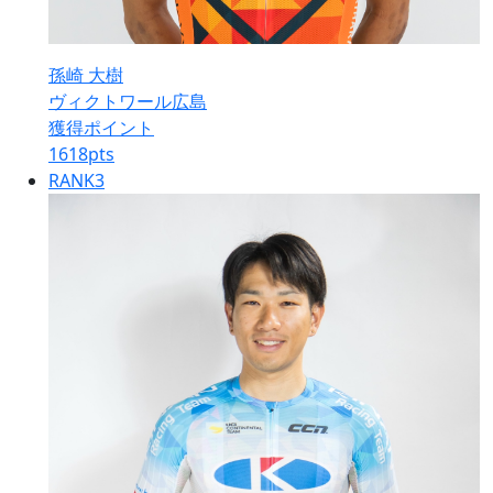
孫崎 大樹
ヴィクトワール広島
獲得ポイント
1618
pts
RANK
3