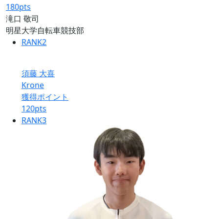
180
pts
滝口 敬司
明星大学自転車競技部
RANK
2
須藤 大喜
Krone
獲得ポイント
120
pts
RANK
3