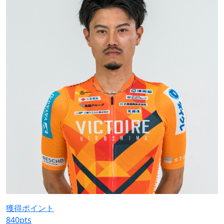
獲得ポイント
840
pts