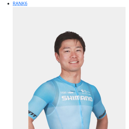
RANK
6