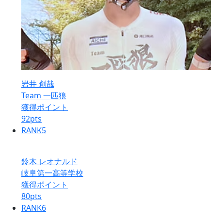
岩井 創哉
Team 一匹狼
獲得ポイント
92
pts
RANK
5
鈴木 レオナルド
岐阜第一高等学校
獲得ポイント
80
pts
RANK
6