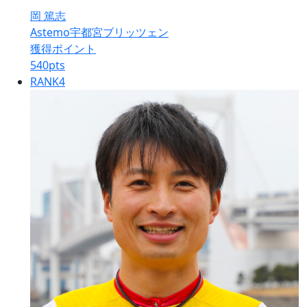
岡 篤志
Astemo宇都宮ブリッツェン
獲得ポイント
540
pts
RANK
4