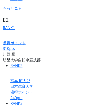
もっと見る
E2
RANK
1
獲得ポイント
310
pts
川野 鷹
明星大学自転車競技部
RANK
2
宮本 慎太郎
日本体育大学
獲得ポイント
240
pts
RANK
3