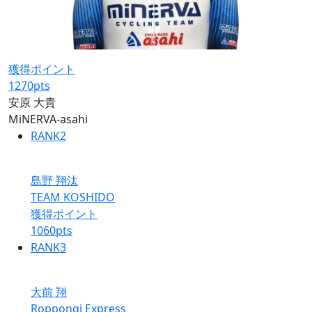
獲得ポイント
1270
pts
安原 大貴
MiNERVA-asahi
RANK
2
島野 翔汰
TEAM KOSHIDO
獲得ポイント
1060
pts
RANK
3
大前 翔
Roppongi Express