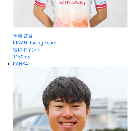
草場 啓吾
KINAN Racing Team
獲得ポイント
1150
pts
RANK
4