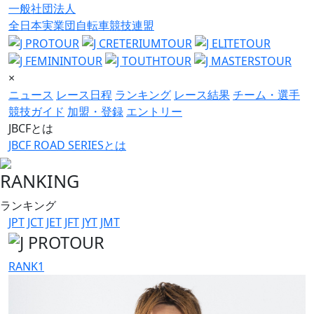
一般社団法人
全日本実業団自転車競技連盟
×
ニュース
レース日程
ランキング
レース結果
チーム・選手
競技ガイド
加盟・登録
エントリー
JBCFとは
JBCF ROAD SERIESとは
RANKING
ランキング
JPT
JCT
JET
JFT
JYT
JMT
RANK
1