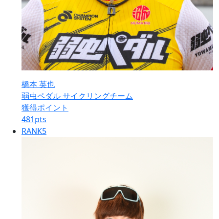
橋本 英也
弱虫ペダル サイクリングチーム
獲得ポイント
481
pts
RANK
5