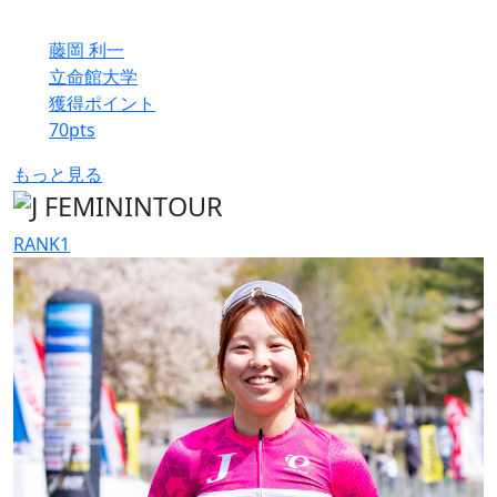
藤岡 利一
立命館大学
獲得ポイント
70
pts
もっと見る
RANK
1