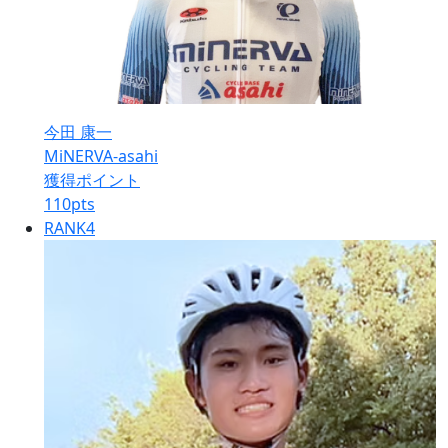
今田 康一
MiNERVA-asahi
獲得ポイント
110
pts
RANK
4