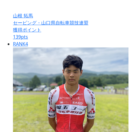
山根 拓馬
セービング・山口県自転車競技連盟
獲得ポイント
139
pts
RANK
4