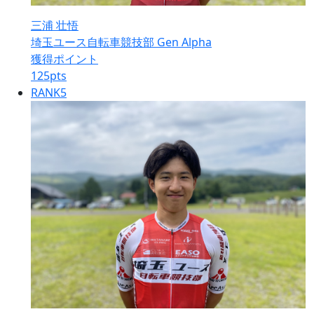
三浦 壮悟
埼玉ユース自転車競技部 Gen Alpha
獲得ポイント
125
pts
RANK
5