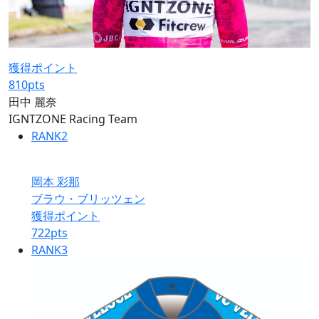
獲得ポイント
810
pts
田中 麗奈
IGNTZONE Racing Team
RANK
2
岡本 彩那
ブラウ・ブリッツェン
獲得ポイント
722
pts
RANK
3