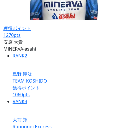
獲得ポイント
1270
pts
安原 大貴
MiNERVA-asahi
RANK
2
島野 翔汰
TEAM KOSHIDO
獲得ポイント
1060
pts
RANK
3
大前 翔
Roppongi Express