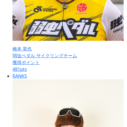
橋本 英也
弱虫ペダル サイクリングチーム
獲得ポイント
481
pts
RANK
5