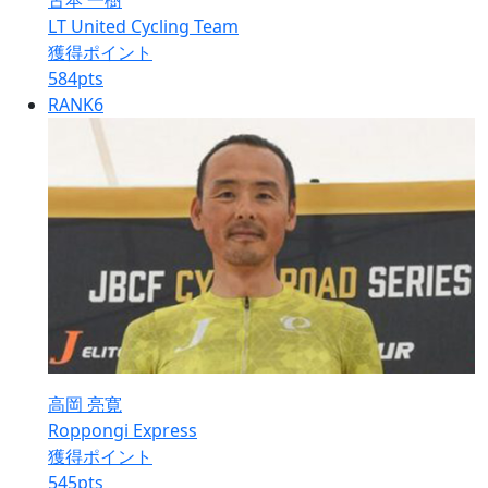
古本 一樹
LT United Cycling Team
獲得ポイント
584
pts
RANK
6
高岡 亮寛
Roppongi Express
獲得ポイント
545
pts