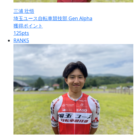
三浦 壮悟
埼玉ユース自転車競技部 Gen Alpha
獲得ポイント
125
pts
RANK
5