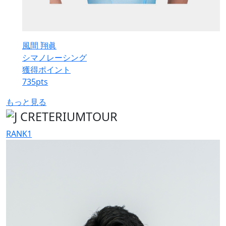
風間 翔眞
シマノレーシング
獲得ポイント
735
pts
もっと見る
RANK
1