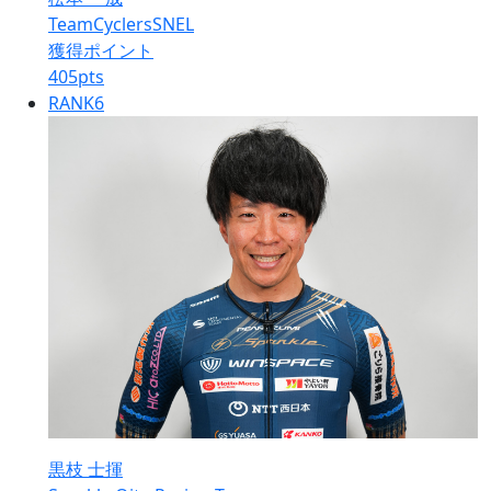
TeamCyclersSNEL
獲得ポイント
405
pts
RANK
6
黒枝 士揮