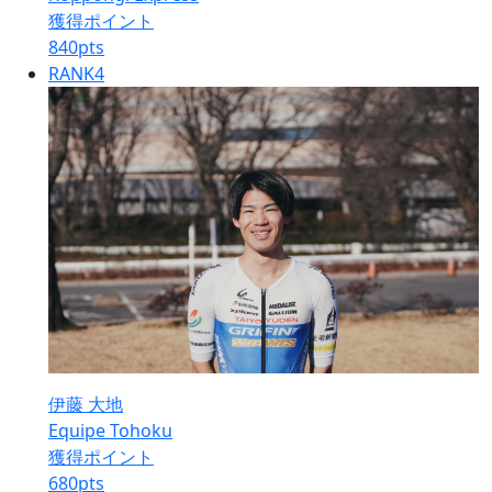
獲得ポイント
840
pts
RANK
4
伊藤 大地
Equipe Tohoku
獲得ポイント
680
pts