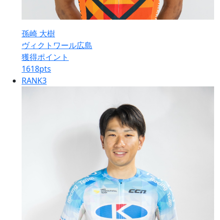
孫崎 大樹
ヴィクトワール広島
獲得ポイント
1618
pts
RANK
3