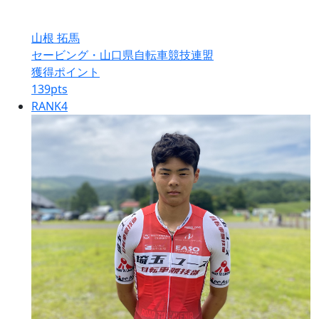
山根 拓馬
セービング・山口県自転車競技連盟
獲得ポイント
139
pts
RANK
4