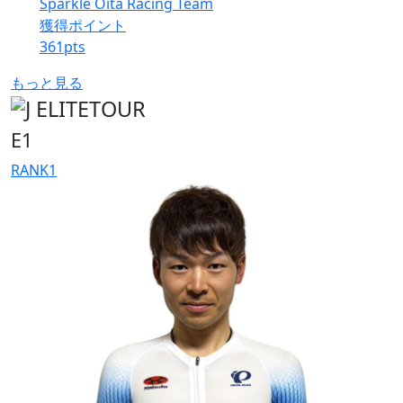
Sparkle Oita Racing Team
獲得ポイント
361
pts
もっと見る
E1
RANK
1