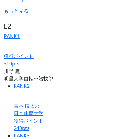
もっと見る
E2
RANK
1
獲得ポイント
310
pts
川野 鷹
明星大学自転車競技部
RANK
2
宮本 慎太郎
日本体育大学
獲得ポイント
240
pts
RANK
3