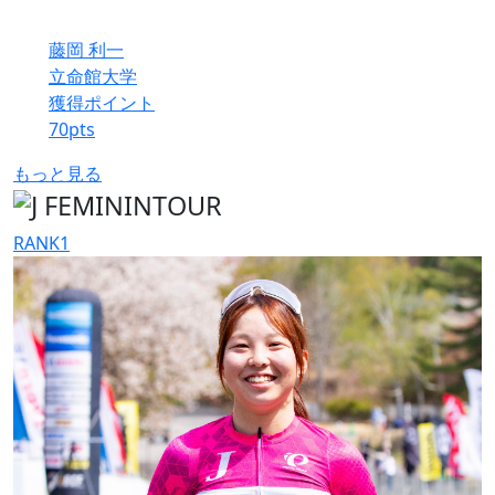
藤岡 利一
立命館大学
獲得ポイント
70
pts
もっと見る
RANK
1