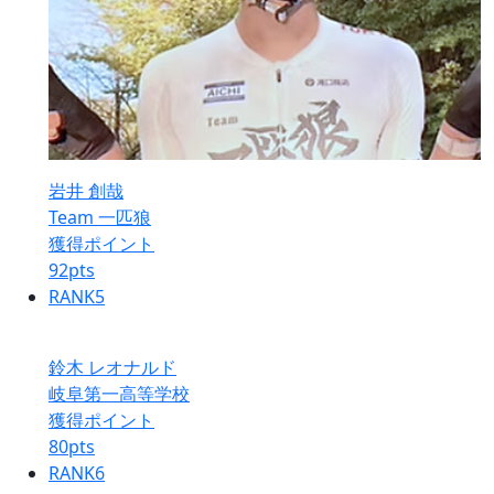
岩井 創哉
Team 一匹狼
獲得ポイント
92
pts
RANK
5
鈴木 レオナルド
岐阜第一高等学校
獲得ポイント
80
pts
RANK
6