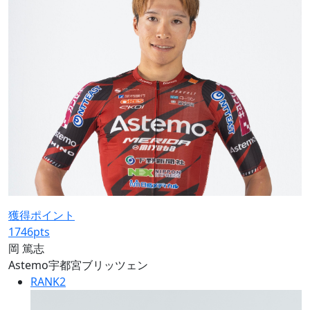
獲得ポイント
1746
pts
岡 篤志
Astemo宇都宮ブリッツェン
RANK
2