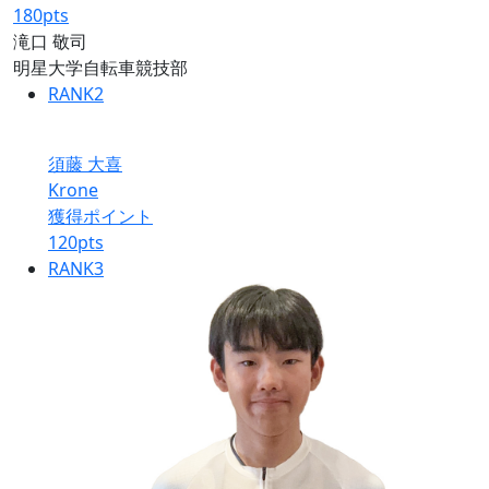
180
pts
滝口 敬司
明星大学自転車競技部
RANK
2
須藤 大喜
Krone
獲得ポイント
120
pts
RANK
3