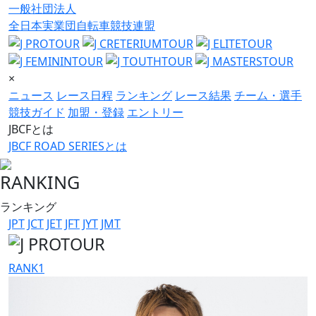
一般社団法人
全日本実業団自転車競技連盟
×
ニュース
レース日程
ランキング
レース結果
チーム・選手
競技ガイド
加盟・登録
エントリー
JBCFとは
JBCF ROAD SERIESとは
RANKING
ランキング
JPT
JCT
JET
JFT
JYT
JMT
RANK
1