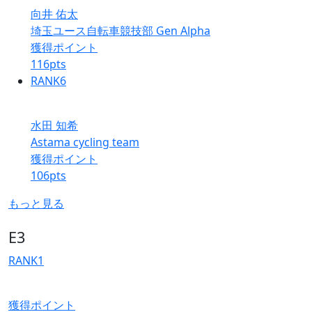
向井 佑太
埼玉ユース自転車競技部 Gen Alpha
獲得ポイント
116
pts
RANK
6
水田 知希
Astama cycling team
獲得ポイント
106
pts
もっと見る
E3
RANK
1
獲得ポイント