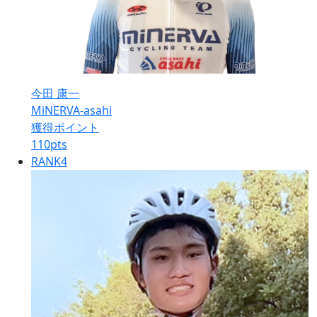
今田 康一
MiNERVA-asahi
獲得ポイント
110
pts
RANK
4