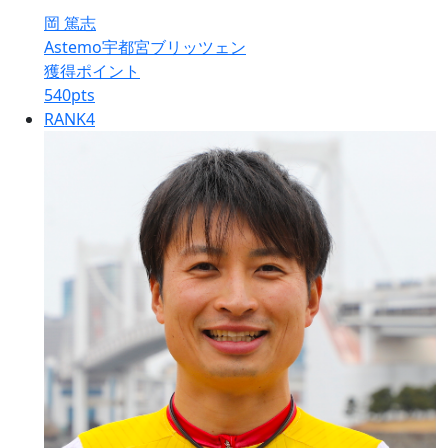
岡 篤志
Astemo宇都宮ブリッツェン
獲得ポイント
540
pts
RANK
4