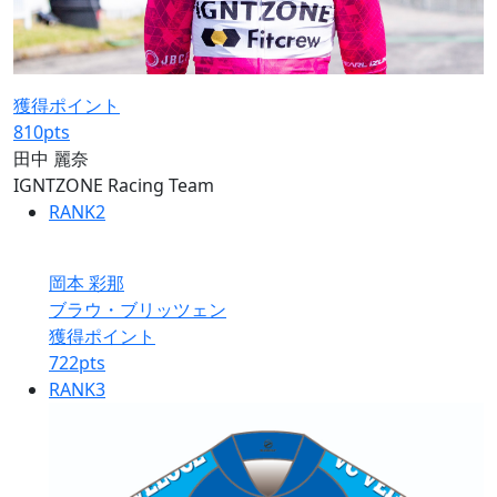
獲得ポイント
810
pts
田中 麗奈
IGNTZONE Racing Team
RANK
2
岡本 彩那
ブラウ・ブリッツェン
獲得ポイント
722
pts
RANK
3