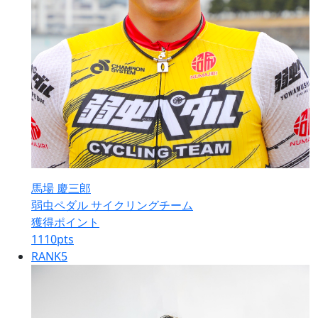
馬場 慶三郎
弱虫ペダル サイクリングチーム
獲得ポイント
1110
pts
RANK
5