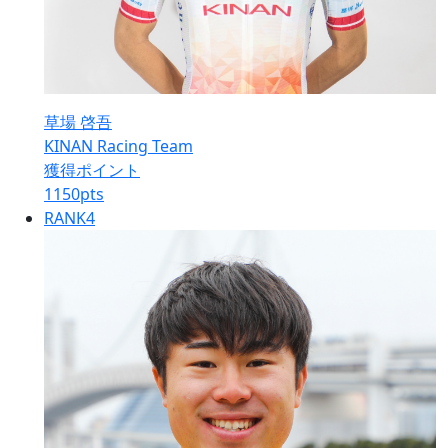
草場 啓吾
KINAN Racing Team
獲得ポイント
1150
pts
RANK
4