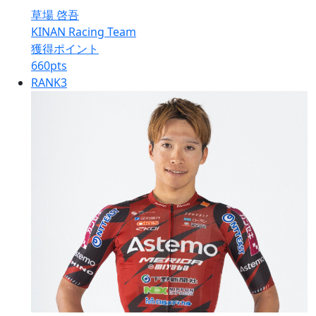
草場 啓吾
KINAN Racing Team
獲得ポイント
660
pts
RANK
3