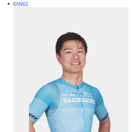
RANK
6