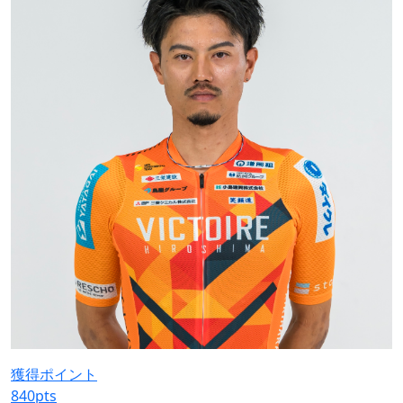
獲得ポイント
840
pts