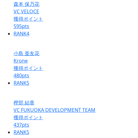
森本 保乃花
VC VELOCE
獲得ポイント
595
pts
RANK
4
小島 亜友花
Krone
獲得ポイント
480
pts
RANK
5
樫部 結香
VC FUKUOKA DEVELOPMENT TEAM
獲得ポイント
437
pts
RANK
5