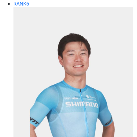
RANK
6