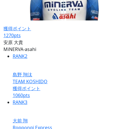
獲得ポイント
1270
pts
安原 大貴
MiNERVA-asahi
RANK
2
島野 翔汰
TEAM KOSHIDO
獲得ポイント
1060
pts
RANK
3
大前 翔
Roppongi Express