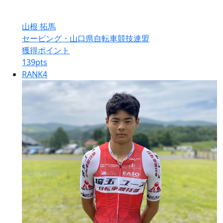
山根 拓馬
セービング・山口県自転車競技連盟
獲得ポイント
139
pts
RANK
4