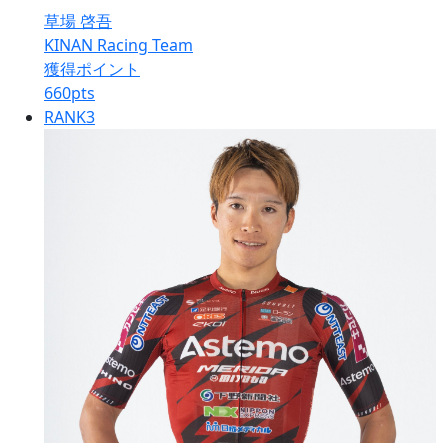
草場 啓吾
KINAN Racing Team
獲得ポイント
660
pts
RANK
3