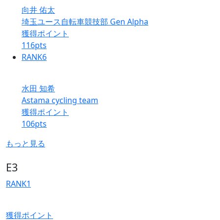
向井 佑太
埼玉ユース自転車競技部 Gen Alpha
獲得ポイント
116
pts
RANK
6
水田 知希
Astama cycling team
獲得ポイント
106
pts
もっと見る
E3
RANK
1
獲得ポイント