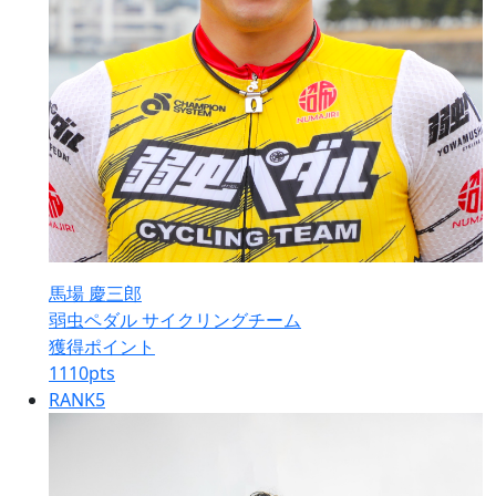
馬場 慶三郎
弱虫ペダル サイクリングチーム
獲得ポイント
1110
pts
RANK
5