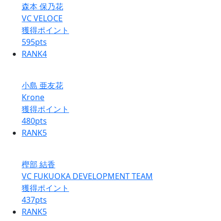
森本 保乃花
VC VELOCE
獲得ポイント
595
pts
RANK
4
小島 亜友花
Krone
獲得ポイント
480
pts
RANK
5
樫部 結香
VC FUKUOKA DEVELOPMENT TEAM
獲得ポイント
437
pts
RANK
5