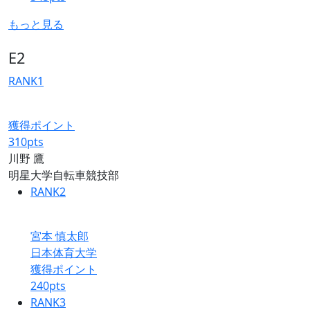
もっと見る
E2
RANK
1
獲得ポイント
310
pts
川野 鷹
明星大学自転車競技部
RANK
2
宮本 慎太郎
日本体育大学
獲得ポイント
240
pts
RANK
3