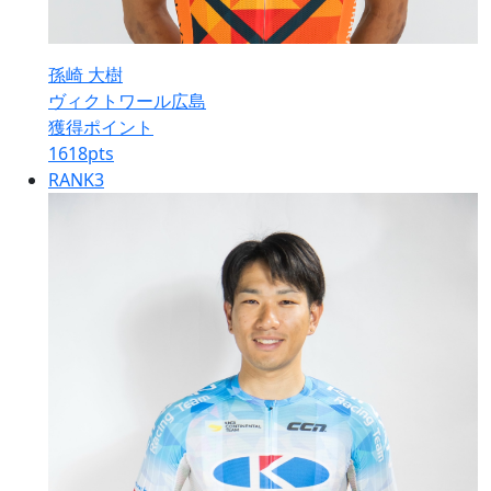
孫崎 大樹
ヴィクトワール広島
獲得ポイント
1618
pts
RANK
3