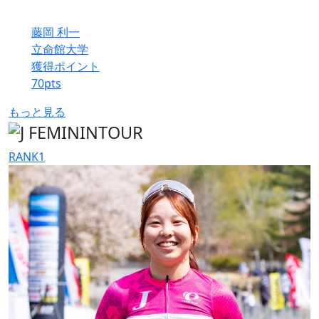
藤岡 利一
立命館大学
獲得ポイント
70
pts
もっと見る
RANK
1