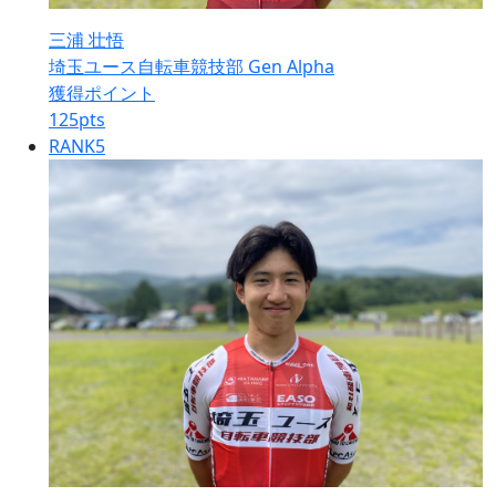
三浦 壮悟
埼玉ユース自転車競技部 Gen Alpha
獲得ポイント
125
pts
RANK
5