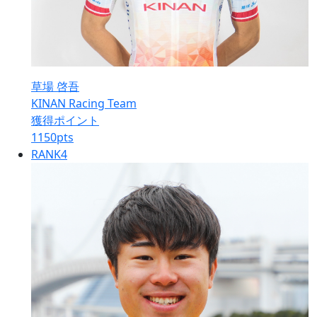
草場 啓吾
KINAN Racing Team
獲得ポイント
1150
pts
RANK
4