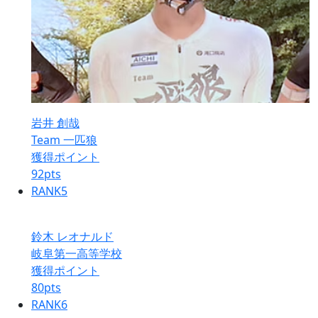
岩井 創哉
Team 一匹狼
獲得ポイント
92
pts
RANK
5
鈴木 レオナルド
岐阜第一高等学校
獲得ポイント
80
pts
RANK
6