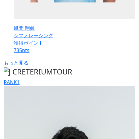
風間 翔眞
シマノレーシング
獲得ポイント
735
pts
もっと見る
RANK
1