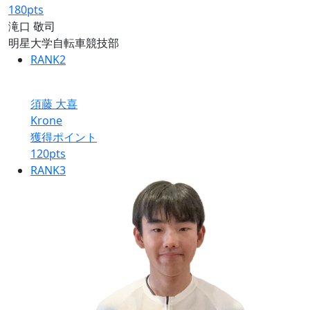
180
pts
滝口 敬司
明星大学自転車競技部
RANK
2
須藤 大喜
Krone
獲得ポイント
120
pts
RANK
3