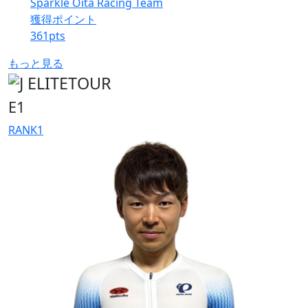
Sparkle Oita Racing Team
獲得ポイント
361
pts
もっと見る
E1
RANK
1