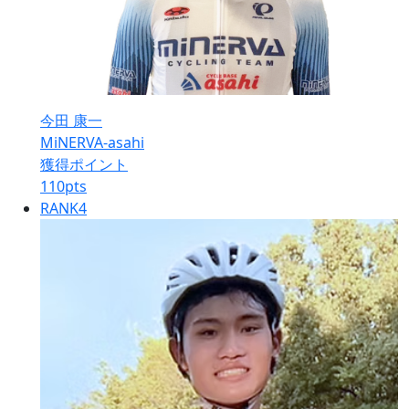
今田 康一
MiNERVA-asahi
獲得ポイント
110
pts
RANK
4