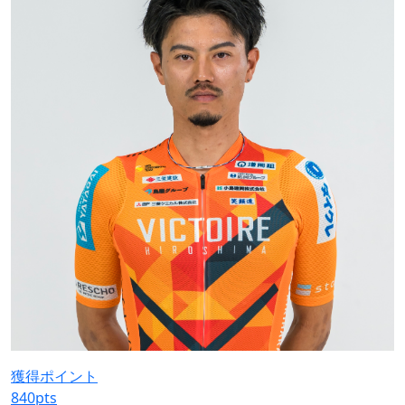
獲得ポイント
840
pts