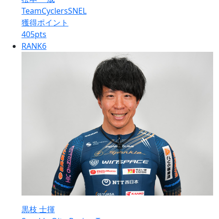
TeamCyclersSNEL
獲得ポイント
405
pts
RANK
6
黒枝 士揮