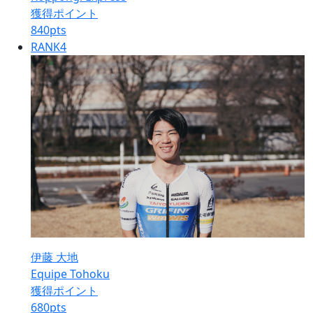
獲得ポイント
840
pts
RANK
4
伊藤 大地
Equipe Tohoku
獲得ポイント
680
pts