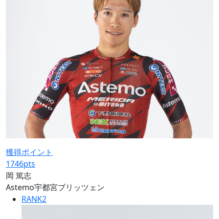
獲得ポイント
1746
pts
岡 篤志
Astemo宇都宮ブリッツェン
RANK
2