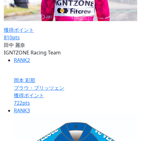
獲得ポイント
810
pts
田中 麗奈
IGNTZONE Racing Team
RANK
2
岡本 彩那
ブラウ・ブリッツェン
獲得ポイント
722
pts
RANK
3