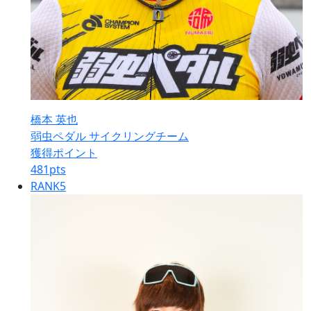
橋本 英也
弱虫ペダル サイクリングチーム
獲得ポイント
481
pts
RANK
5