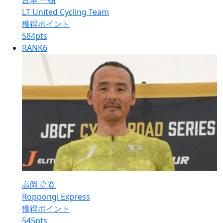
古本 一樹
LT United Cycling Team
獲得ポイント
584
pts
RANK
6
高岡 亮寛
Roppongi Express
獲得ポイント
545
pts