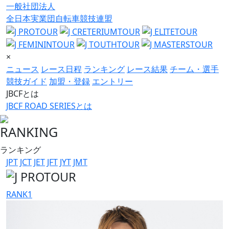
一般社団法人
全日本実業団自転車競技連盟
×
ニュース
レース日程
ランキング
レース結果
チーム・選手
競技ガイド
加盟・登録
エントリー
JBCFとは
JBCF ROAD SERIESとは
RANKING
ランキング
JPT
JCT
JET
JFT
JYT
JMT
RANK
1