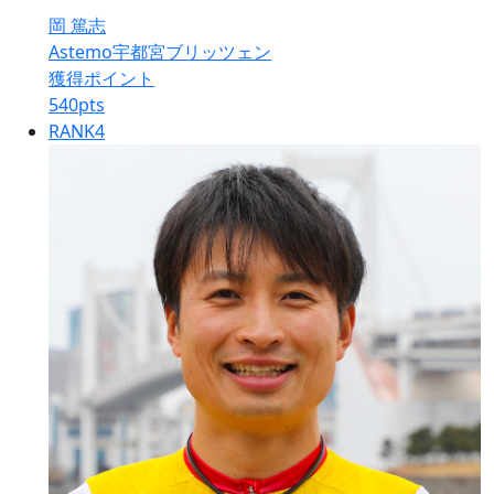
岡 篤志
Astemo宇都宮ブリッツェン
獲得ポイント
540
pts
RANK
4