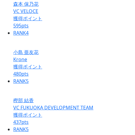
森本 保乃花
VC VELOCE
獲得ポイント
595
pts
RANK
4
小島 亜友花
Krone
獲得ポイント
480
pts
RANK
5
樫部 結香
VC FUKUOKA DEVELOPMENT TEAM
獲得ポイント
437
pts
RANK
5