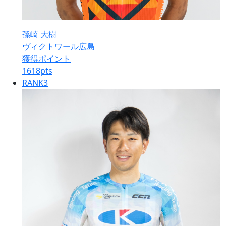
孫崎 大樹
ヴィクトワール広島
獲得ポイント
1618
pts
RANK
3