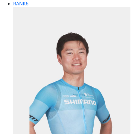
RANK
6