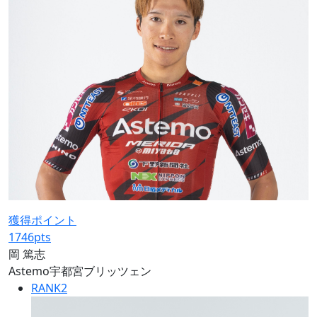
獲得ポイント
1746
pts
岡 篤志
Astemo宇都宮ブリッツェン
RANK
2