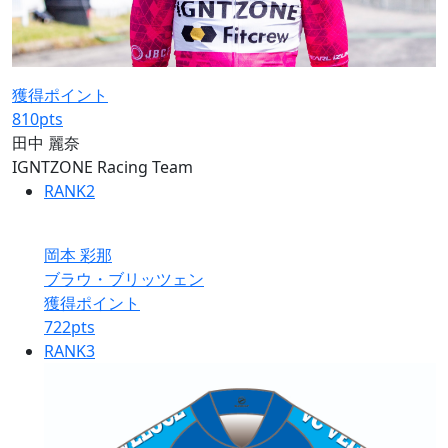
獲得ポイント
810
pts
田中 麗奈
IGNTZONE Racing Team
RANK
2
岡本 彩那
ブラウ・ブリッツェン
獲得ポイント
722
pts
RANK
3