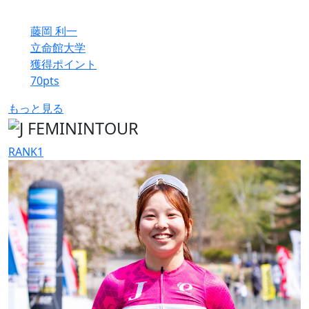
藤岡 利一
立命館大学
獲得ポイント
70
pts
もっと見る
RANK
1