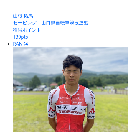
山根 拓馬
セービング・山口県自転車競技連盟
獲得ポイント
139
pts
RANK
4