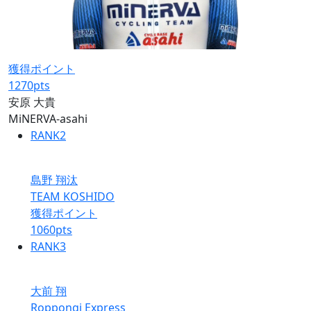
獲得ポイント
1270
pts
安原 大貴
MiNERVA-asahi
RANK
2
島野 翔汰
TEAM KOSHIDO
獲得ポイント
1060
pts
RANK
3
大前 翔
Roppongi Express