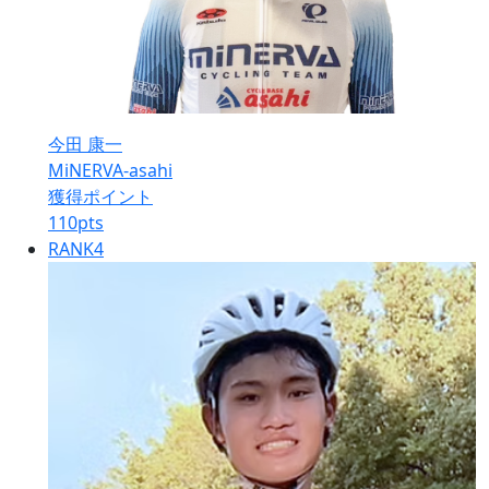
今田 康一
MiNERVA-asahi
獲得ポイント
110
pts
RANK
4