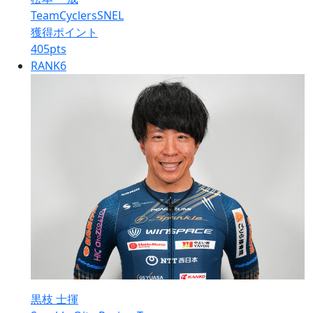
TeamCyclersSNEL
獲得ポイント
405
pts
RANK
6
黒枝 士揮