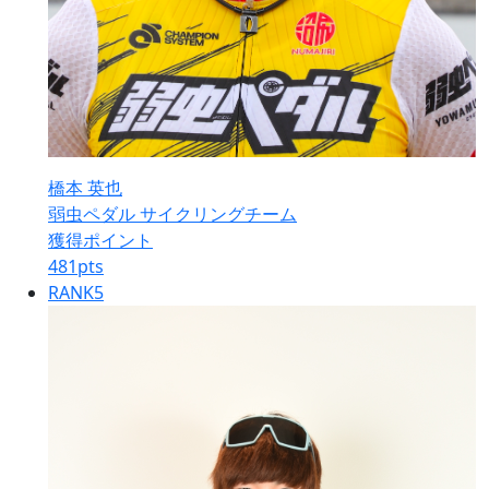
橋本 英也
弱虫ペダル サイクリングチーム
獲得ポイント
481
pts
RANK
5