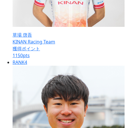
草場 啓吾
KINAN Racing Team
獲得ポイント
1150
pts
RANK
4