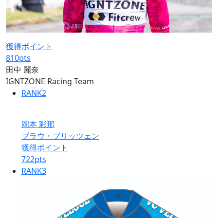
獲得ポイント
810
pts
田中 麗奈
IGNTZONE Racing Team
RANK
2
岡本 彩那
ブラウ・ブリッツェン
獲得ポイント
722
pts
RANK
3