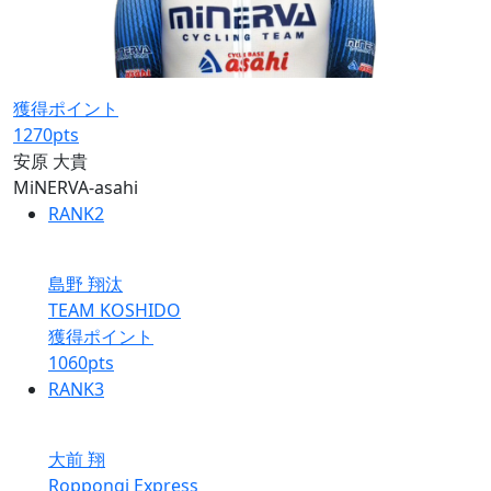
獲得ポイント
1270
pts
安原 大貴
MiNERVA-asahi
RANK
2
島野 翔汰
TEAM KOSHIDO
獲得ポイント
1060
pts
RANK
3
大前 翔
Roppongi Express