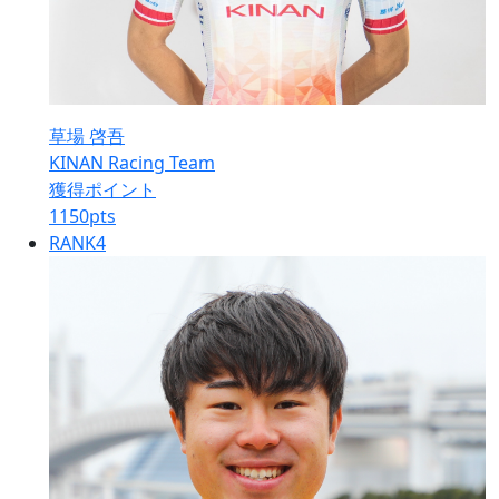
草場 啓吾
KINAN Racing Team
獲得ポイント
1150
pts
RANK
4