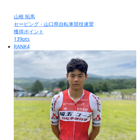
山根 拓馬
セービング・山口県自転車競技連盟
獲得ポイント
139
pts
RANK
4