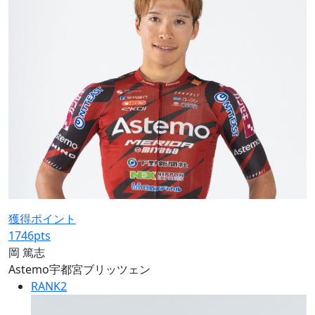
獲得ポイント
1746
pts
岡 篤志
Astemo宇都宮ブリッツェン
RANK
2