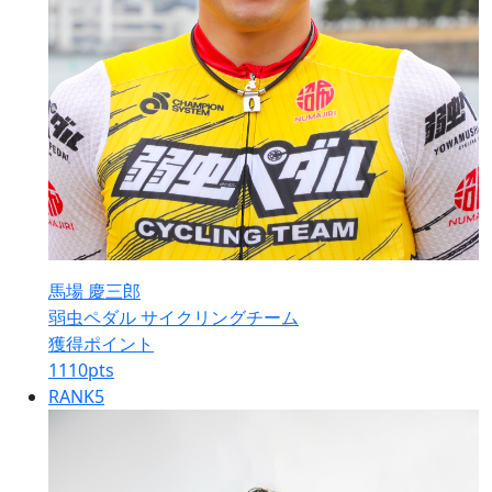
馬場 慶三郎
弱虫ペダル サイクリングチーム
獲得ポイント
1110
pts
RANK
5