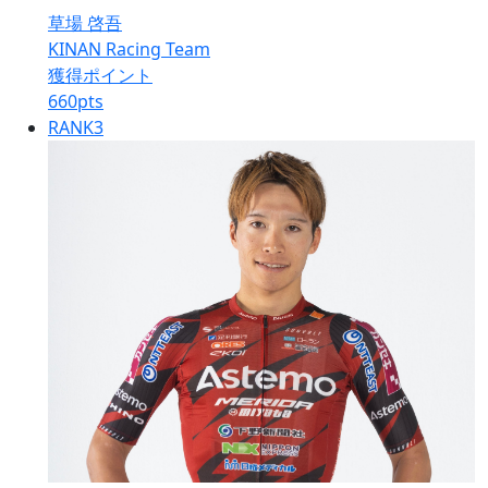
草場 啓吾
KINAN Racing Team
獲得ポイント
660
pts
RANK
3