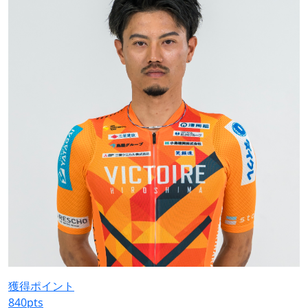
獲得ポイント
840
pts