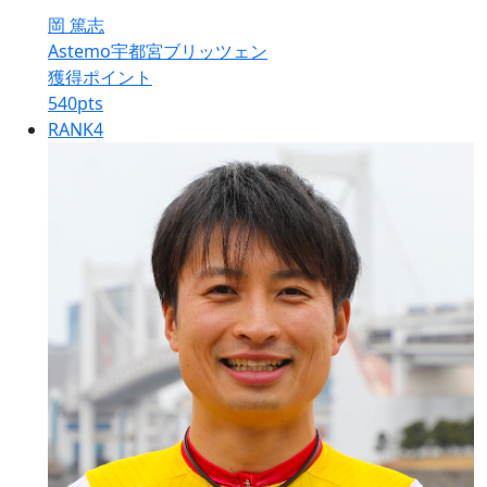
岡 篤志
Astemo宇都宮ブリッツェン
獲得ポイント
540
pts
RANK
4