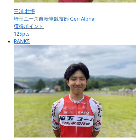
三浦 壮悟
埼玉ユース自転車競技部 Gen Alpha
獲得ポイント
125
pts
RANK
5