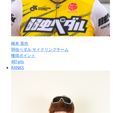
橋本 英也
弱虫ペダル サイクリングチーム
獲得ポイント
481
pts
RANK
5