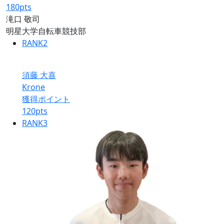
180
pts
滝口 敬司
明星大学自転車競技部
RANK
2
須藤 大喜
Krone
獲得ポイント
120
pts
RANK
3