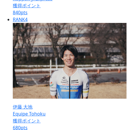
獲得ポイント
840
pts
RANK
4
伊藤 大地
Equipe Tohoku
獲得ポイント
680
pts