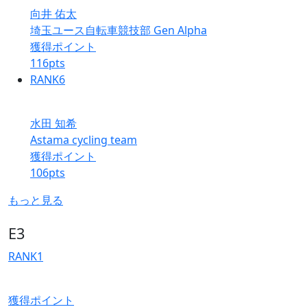
向井 佑太
埼玉ユース自転車競技部 Gen Alpha
獲得ポイント
116
pts
RANK
6
水田 知希
Astama cycling team
獲得ポイント
106
pts
もっと見る
E3
RANK
1
獲得ポイント