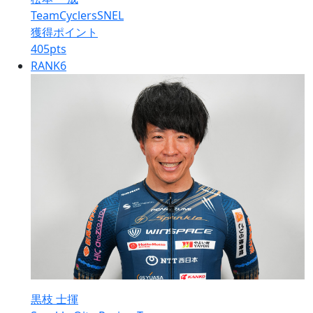
TeamCyclersSNEL
獲得ポイント
405
pts
RANK
6
黒枝 士揮