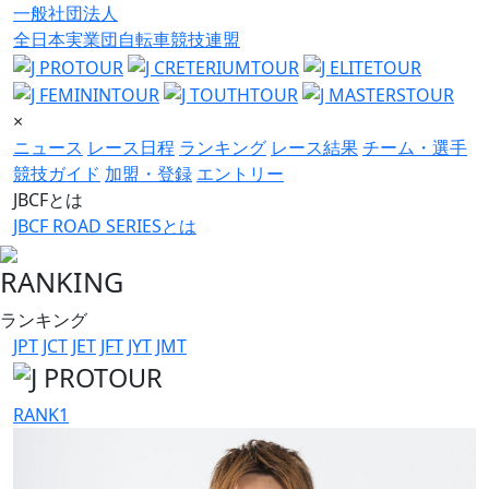
一般社団法人
全日本実業団自転車競技連盟
×
ニュース
レース日程
ランキング
レース結果
チーム・選手
競技ガイド
加盟・登録
エントリー
JBCFとは
JBCF ROAD SERIESとは
RANKING
ランキング
JPT
JCT
JET
JFT
JYT
JMT
RANK
1