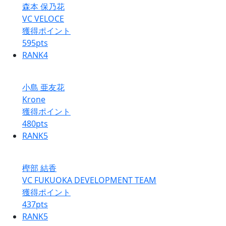
森本 保乃花
VC VELOCE
獲得ポイント
595
pts
RANK
4
小島 亜友花
Krone
獲得ポイント
480
pts
RANK
5
樫部 結香
VC FUKUOKA DEVELOPMENT TEAM
獲得ポイント
437
pts
RANK
5