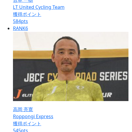
古本 一樹
LT United Cycling Team
獲得ポイント
584
pts
RANK
6
高岡 亮寛
Roppongi Express
獲得ポイント
545
pts