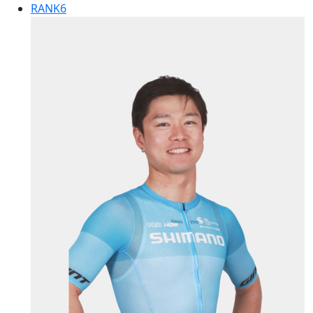
RANK
6