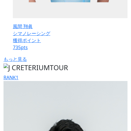
風間 翔眞
シマノレーシング
獲得ポイント
735
pts
もっと見る
RANK
1