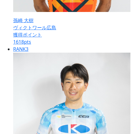
孫崎 大樹
ヴィクトワール広島
獲得ポイント
1618
pts
RANK
3