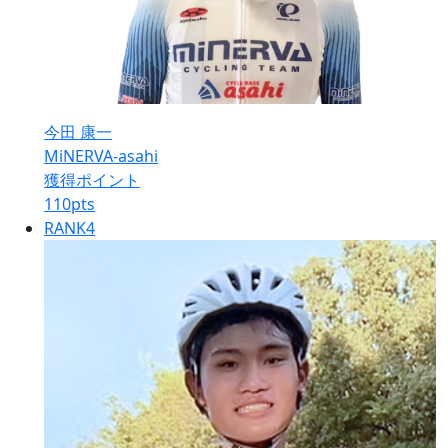
今田 康一
MiNERVA-asahi
獲得ポイント
110
pts
RANK
4