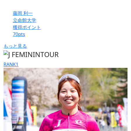
藤岡 利一
立命館大学
獲得ポイント
70
pts
もっと見る
RANK
1