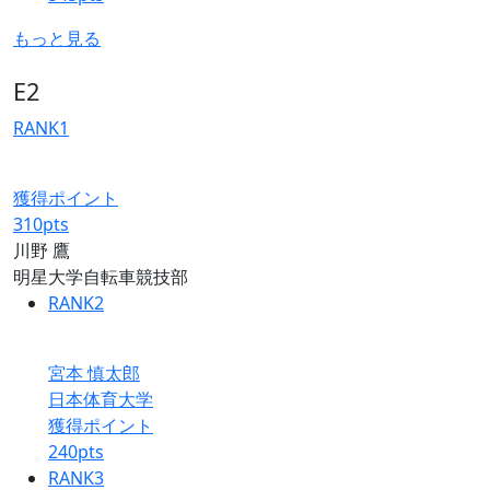
もっと見る
E2
RANK
1
獲得ポイント
310
pts
川野 鷹
明星大学自転車競技部
RANK
2
宮本 慎太郎
日本体育大学
獲得ポイント
240
pts
RANK
3