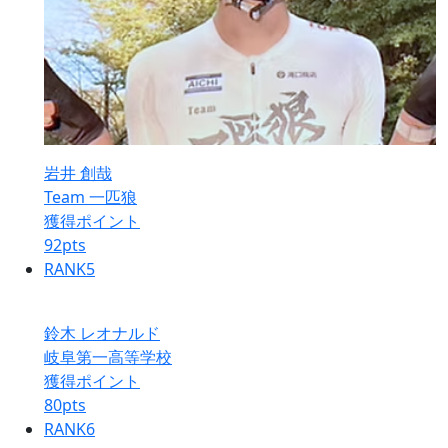
岩井 創哉
Team 一匹狼
獲得ポイント
92
pts
RANK
5
鈴木 レオナルド
岐阜第一高等学校
獲得ポイント
80
pts
RANK
6