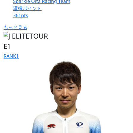
Sparkle Oita Racing Team
獲得ポイント
361
pts
もっと見る
E1
RANK
1