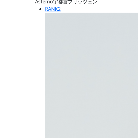
Astemo宇都宮ブリッツェン
RANK
2