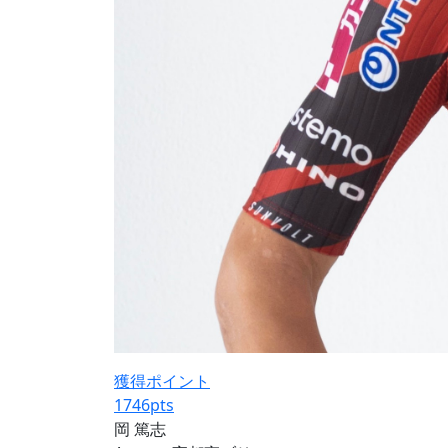
獲得ポイント
1746
pts
岡 篤志