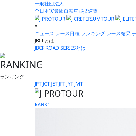
一般社団法人
全日本実業団自転車競技連盟
×
ニュース
レース日程
ランキング
レース結果
JBCFとは
JBCF ROAD SERIESとは
RANKING
ランキング
JPT
JCT
JET
JFT
JYT
JMT
RANK
1