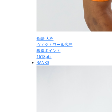
孫崎 大樹
ヴィクトワール広島
獲得ポイント
1618
pts
RANK
3