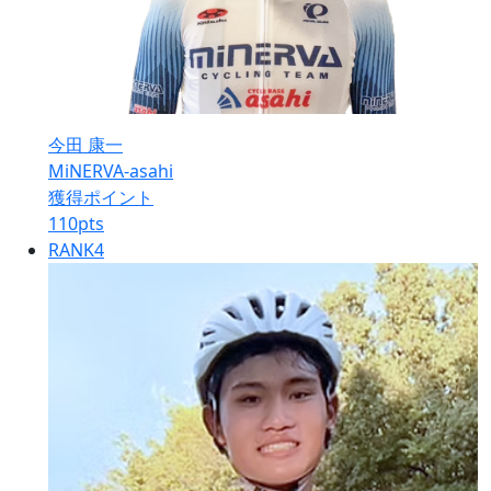
今田 康一
MiNERVA-asahi
獲得ポイント
110
pts
RANK
4