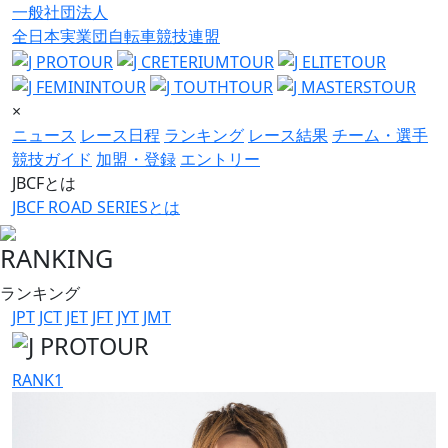
一般社団法人
全日本実業団自転車競技連盟
×
ニュース
レース日程
ランキング
レース結果
チーム・選手
競技ガイド
加盟・登録
エントリー
JBCFとは
JBCF ROAD SERIESとは
RANKING
ランキング
JPT
JCT
JET
JFT
JYT
JMT
RANK
1