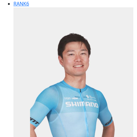
RANK
6