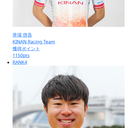
草場 啓吾
KINAN Racing Team
獲得ポイント
1150
pts
RANK
4