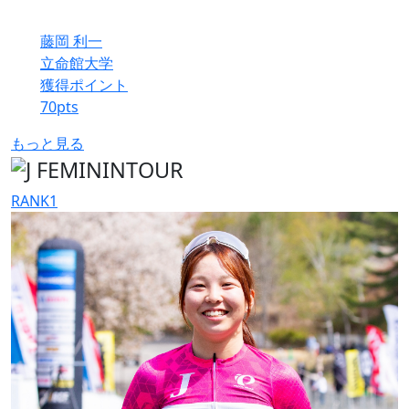
藤岡 利一
立命館大学
獲得ポイント
70
pts
もっと見る
RANK
1