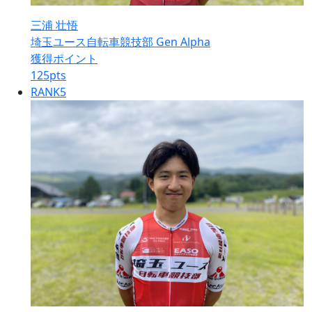
三浦 壮悟
埼玉ユース自転車競技部 Gen Alpha
獲得ポイント
125
pts
RANK
5