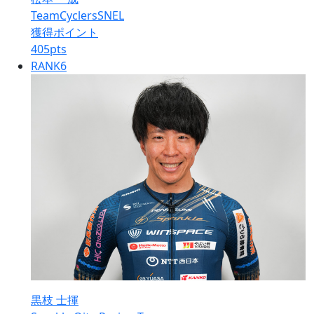
TeamCyclersSNEL
獲得ポイント
405
pts
RANK
6
黒枝 士揮