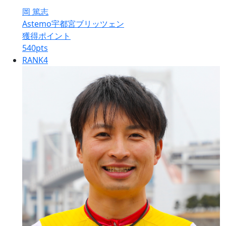
岡 篤志
Astemo宇都宮ブリッツェン
獲得ポイント
540
pts
RANK
4