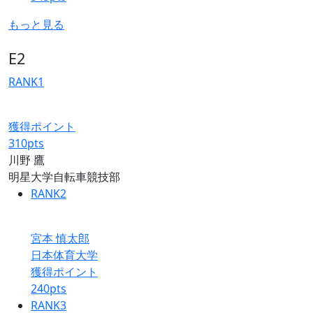
もっと見る
E2
RANK
1
獲得ポイント
310
pts
川野 鷹
明星大学自転車競技部
RANK
2
宮本 慎太郎
日本体育大学
獲得ポイント
240
pts
RANK
3