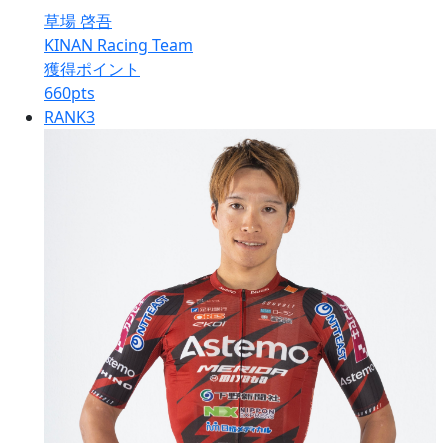
草場 啓吾
KINAN Racing Team
獲得ポイント
660
pts
RANK
3