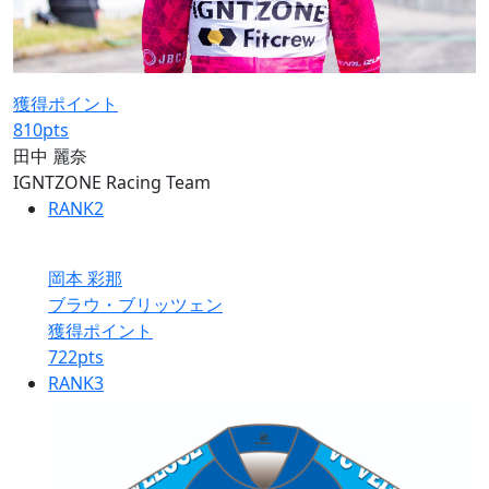
獲得ポイント
810
pts
田中 麗奈
IGNTZONE Racing Team
RANK
2
岡本 彩那
ブラウ・ブリッツェン
獲得ポイント
722
pts
RANK
3