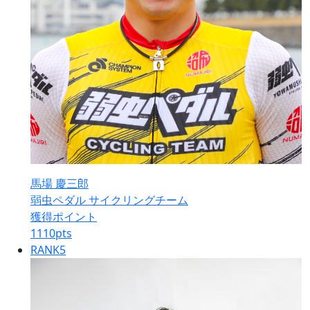
馬場 慶三郎
弱虫ペダル サイクリングチーム
獲得ポイント
1110
pts
RANK
5