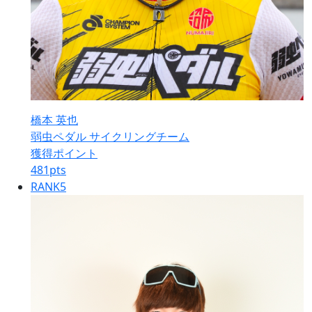
橋本 英也
弱虫ペダル サイクリングチーム
獲得ポイント
481
pts
RANK
5