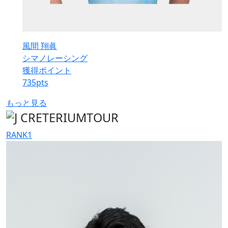
風間 翔眞
シマノレーシング
獲得ポイント
735
pts
もっと見る
RANK
1