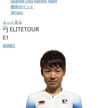
Sparkle Oita Racing Team
獲得ポイント
361
pts
もっと見る
E1
RANK
1