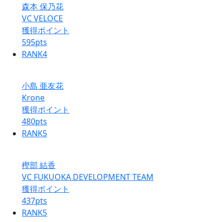
森本 保乃花
VC VELOCE
獲得ポイント
595
pts
RANK
4
小島 亜友花
Krone
獲得ポイント
480
pts
RANK
5
樫部 結香
VC FUKUOKA DEVELOPMENT TEAM
獲得ポイント
437
pts
RANK
5