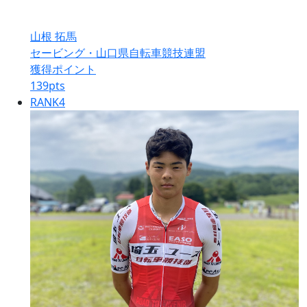
山根 拓馬
セービング・山口県自転車競技連盟
獲得ポイント
139
pts
RANK
4