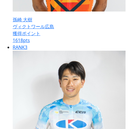
孫崎 大樹
ヴィクトワール広島
獲得ポイント
1618
pts
RANK
3