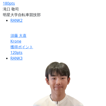
180
pts
滝口 敬司
明星大学自転車競技部
RANK
2
須藤 大喜
Krone
獲得ポイント
120
pts
RANK
3