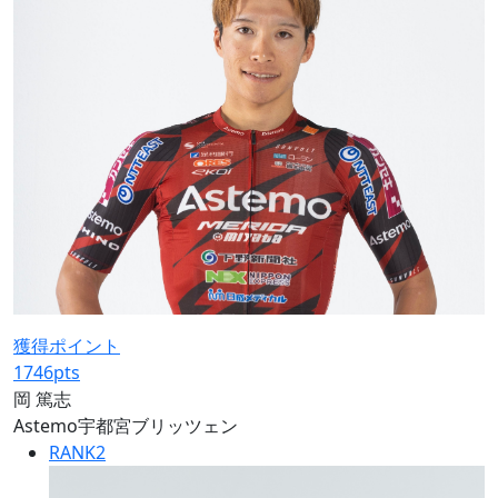
獲得ポイント
1746
pts
岡 篤志
Astemo宇都宮ブリッツェン
RANK
2