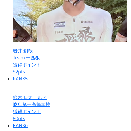
岩井 創哉
Team 一匹狼
獲得ポイント
92
pts
RANK
5
鈴木 レオナルド
岐阜第一高等学校
獲得ポイント
80
pts
RANK
6