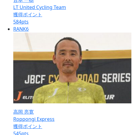
古本 一樹
LT United Cycling Team
獲得ポイント
584
pts
RANK
6
高岡 亮寛
Roppongi Express
獲得ポイント
545
pts