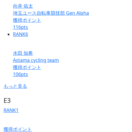
向井 佑太
埼玉ユース自転車競技部 Gen Alpha
獲得ポイント
116
pts
RANK
6
水田 知希
Astama cycling team
獲得ポイント
106
pts
もっと見る
E3
RANK
1
獲得ポイント