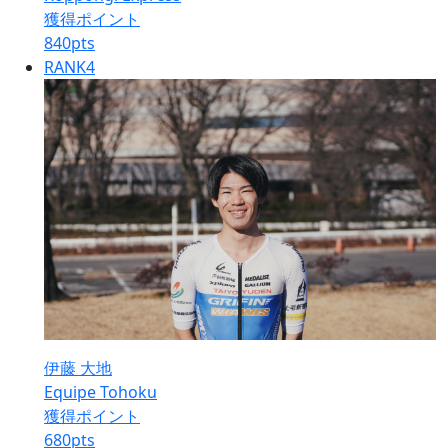
獲得ポイント
840
pts
RANK
4
伊藤 大地
Equipe Tohoku
獲得ポイント
680
pts