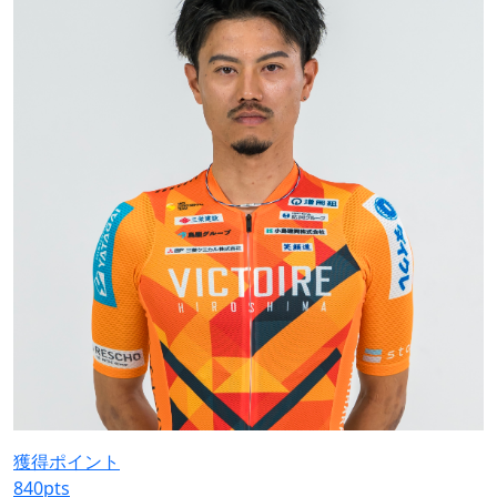
獲得ポイント
840
pts