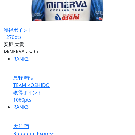
獲得ポイント
1270
pts
安原 大貴
MiNERVA-asahi
RANK
2
島野 翔汰
TEAM KOSHIDO
獲得ポイント
1060
pts
RANK
3
大前 翔
Roppongi Express