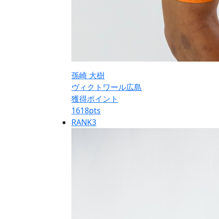
孫崎 大樹
ヴィクトワール広島
獲得ポイント
1618
pts
RANK
3