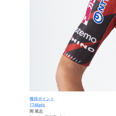
獲得ポイント
1746
pts
岡 篤志