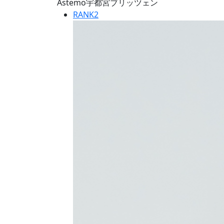
Astemo宇都宮ブリッツェン
RANK
2