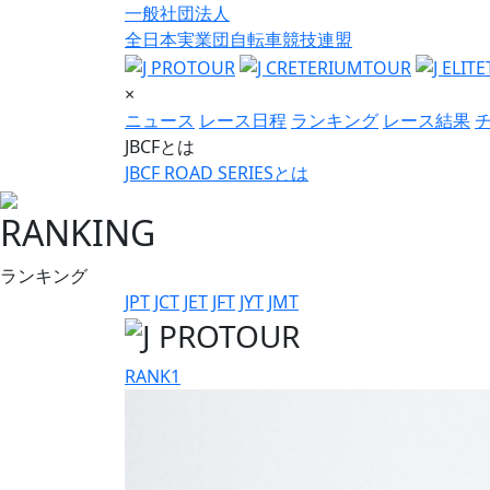
一般社団法人
全日本実業団自転車競技連盟
×
ニュース
レース日程
ランキング
レース結果
JBCFとは
JBCF ROAD SERIESとは
RANKING
ランキング
JPT
JCT
JET
JFT
JYT
JMT
RANK
1