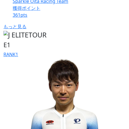
Sparkle Oita Racing Team
獲得ポイント
361
pts
もっと見る
E1
RANK
1