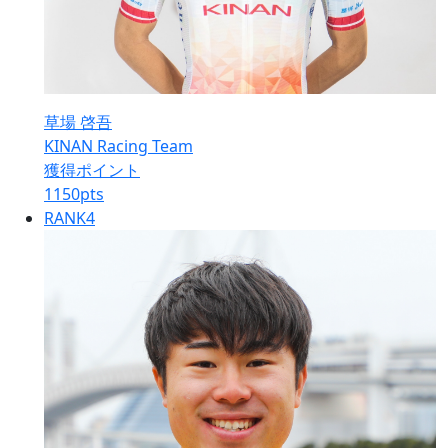
草場 啓吾
KINAN Racing Team
獲得ポイント
1150
pts
RANK
4