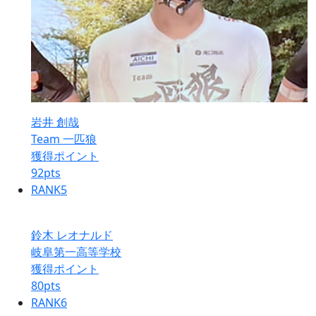
岩井 創哉
Team 一匹狼
獲得ポイント
92
pts
RANK
5
鈴木 レオナルド
岐阜第一高等学校
獲得ポイント
80
pts
RANK
6