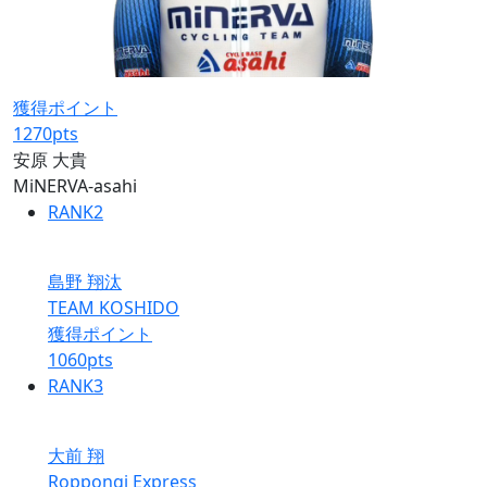
獲得ポイント
1270
pts
安原 大貴
MiNERVA-asahi
RANK
2
島野 翔汰
TEAM KOSHIDO
獲得ポイント
1060
pts
RANK
3
大前 翔
Roppongi Express