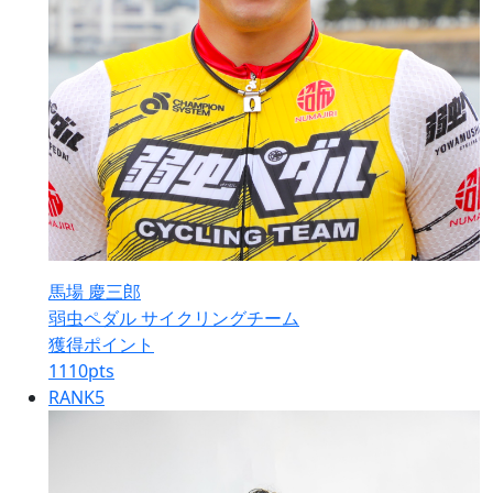
馬場 慶三郎
弱虫ペダル サイクリングチーム
獲得ポイント
1110
pts
RANK
5