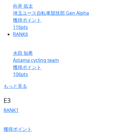
向井 佑太
埼玉ユース自転車競技部 Gen Alpha
獲得ポイント
116
pts
RANK
6
水田 知希
Astama cycling team
獲得ポイント
106
pts
もっと見る
E3
RANK
1
獲得ポイント