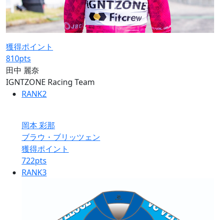
獲得ポイント
810
pts
田中 麗奈
IGNTZONE Racing Team
RANK
2
岡本 彩那
ブラウ・ブリッツェン
獲得ポイント
722
pts
RANK
3