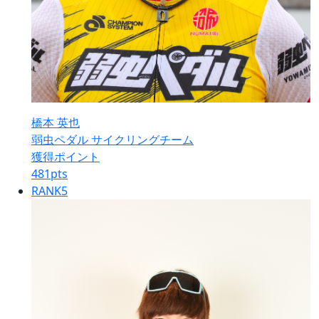
橋本 英也
弱虫ペダル サイクリングチーム
獲得ポイント
481
pts
RANK
5