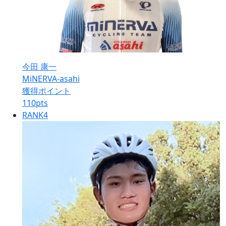
今田 康一
MiNERVA-asahi
獲得ポイント
110
pts
RANK
4