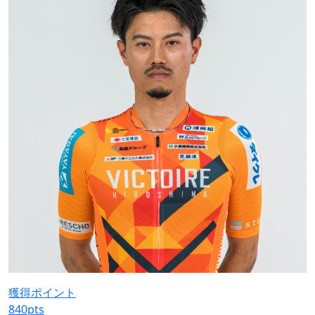
獲得ポイント
840
pts