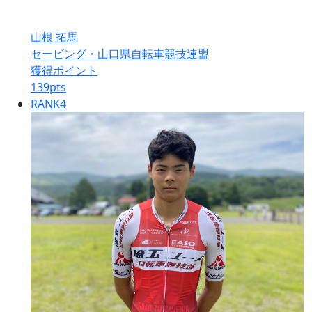
山根 拓馬
セービング・山口県自転車競技連盟
獲得ポイント
139
pts
RANK
4