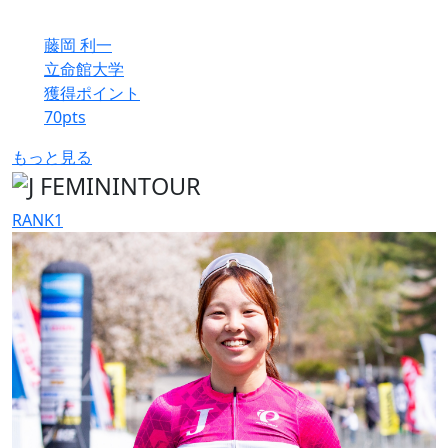
藤岡 利一
立命館大学
獲得ポイント
70
pts
もっと見る
RANK
1