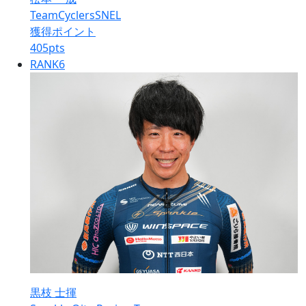
TeamCyclersSNEL
獲得ポイント
405
pts
RANK
6
黒枝 士揮