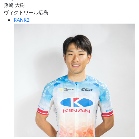
孫崎 大樹
ヴィクトワール広島
RANK
2