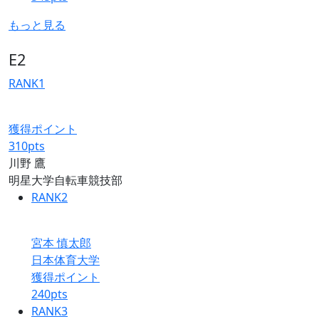
もっと見る
E2
RANK
1
獲得ポイント
310
pts
川野 鷹
明星大学自転車競技部
RANK
2
宮本 慎太郎
日本体育大学
獲得ポイント
240
pts
RANK
3