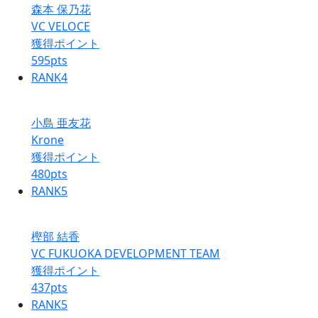
森本 保乃花
VC VELOCE
獲得ポイント
595
pts
RANK
4
小島 亜友花
Krone
獲得ポイント
480
pts
RANK
5
樫部 結香
VC FUKUOKA DEVELOPMENT TEAM
獲得ポイント
437
pts
RANK
5