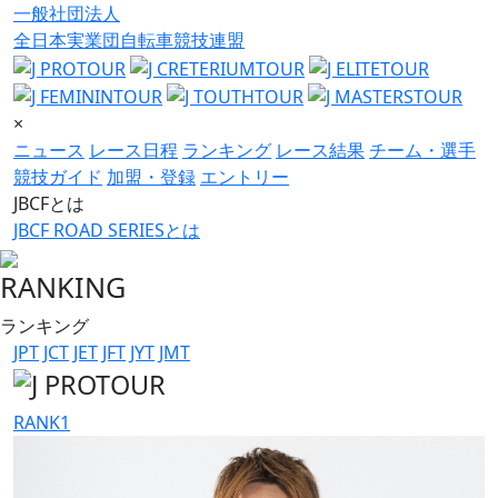
一般社団法人
全日本実業団自転車競技連盟
×
ニュース
レース日程
ランキング
レース結果
チーム・選手
競技ガイド
加盟・登録
エントリー
JBCFとは
JBCF ROAD SERIESとは
RANKING
ランキング
JPT
JCT
JET
JFT
JYT
JMT
RANK
1