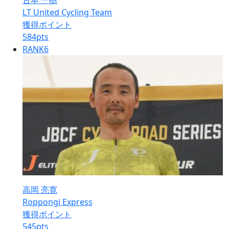
古本 一樹
LT United Cycling Team
獲得ポイント
584
pts
RANK
6
高岡 亮寛
Roppongi Express
獲得ポイント
545
pts