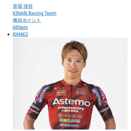
草場 啓吾
KINAN Racing Team
獲得ポイント
660
pts
RANK
3