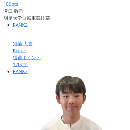
180
pts
滝口 敬司
明星大学自転車競技部
RANK
2
須藤 大喜
Krone
獲得ポイント
120
pts
RANK
3