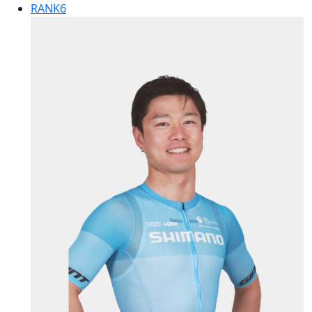
RANK
6