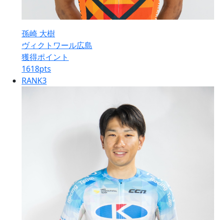
孫崎 大樹
ヴィクトワール広島
獲得ポイント
1618
pts
RANK
3