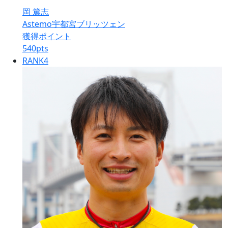
岡 篤志
Astemo宇都宮ブリッツェン
獲得ポイント
540
pts
RANK
4