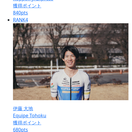
獲得ポイント
840
pts
RANK
4
伊藤 大地
Equipe Tohoku
獲得ポイント
680
pts