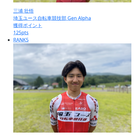
三浦 壮悟
埼玉ユース自転車競技部 Gen Alpha
獲得ポイント
125
pts
RANK
5