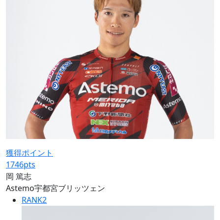
獲得ポイント
1746
pts
岡 篤志
Astemo宇都宮ブリッツェン
RANK
2