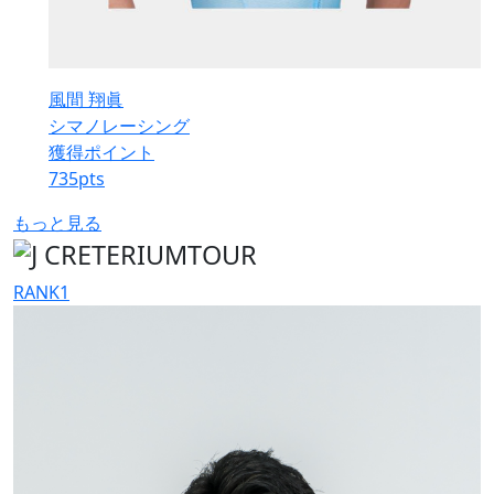
風間 翔眞
シマノレーシング
獲得ポイント
735
pts
もっと見る
RANK
1