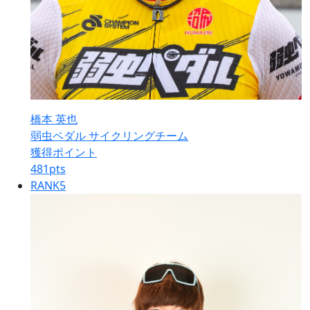
橋本 英也
弱虫ペダル サイクリングチーム
獲得ポイント
481
pts
RANK
5