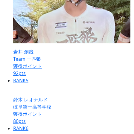
岩井 創哉
Team 一匹狼
獲得ポイント
92
pts
RANK
5
鈴木 レオナルド
岐阜第一高等学校
獲得ポイント
80
pts
RANK
6