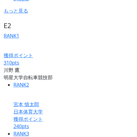
もっと見る
E2
RANK
1
獲得ポイント
310
pts
川野 鷹
明星大学自転車競技部
RANK
2
宮本 慎太郎
日本体育大学
獲得ポイント
240
pts
RANK
3