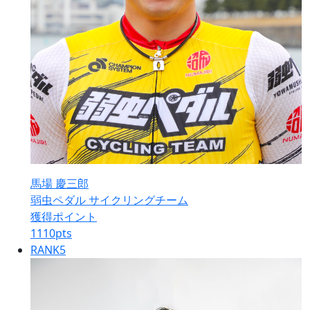
馬場 慶三郎
弱虫ペダル サイクリングチーム
獲得ポイント
1110
pts
RANK
5