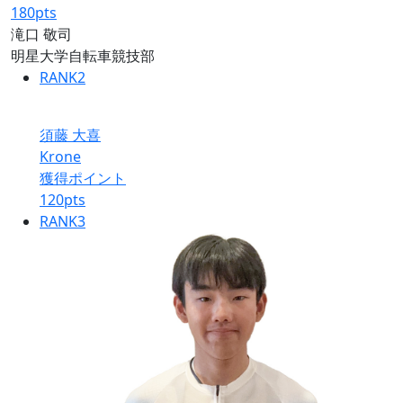
180
pts
滝口 敬司
明星大学自転車競技部
RANK
2
須藤 大喜
Krone
獲得ポイント
120
pts
RANK
3