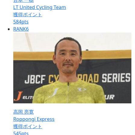
古本 一樹
LT United Cycling Team
獲得ポイント
584
pts
RANK
6
高岡 亮寛
Roppongi Express
獲得ポイント
545
pts