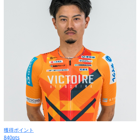
獲得ポイント
840
pts