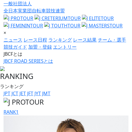
一般社団法人
全日本実業団自転車競技連盟
×
ニュース
レース日程
ランキング
レース結果
チーム・選手
競技ガイド
加盟・登録
エントリー
JBCFとは
JBCF ROAD SERIESとは
RANKING
ランキング
JPT
JCT
JET
JFT
JYT
JMT
RANK
1