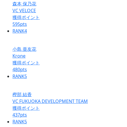
森本 保乃花
VC VELOCE
獲得ポイント
595
pts
RANK
4
小島 亜友花
Krone
獲得ポイント
480
pts
RANK
5
樫部 結香
VC FUKUOKA DEVELOPMENT TEAM
獲得ポイント
437
pts
RANK
5