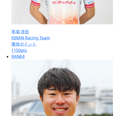
草場 啓吾
KINAN Racing Team
獲得ポイント
1150
pts
RANK
4