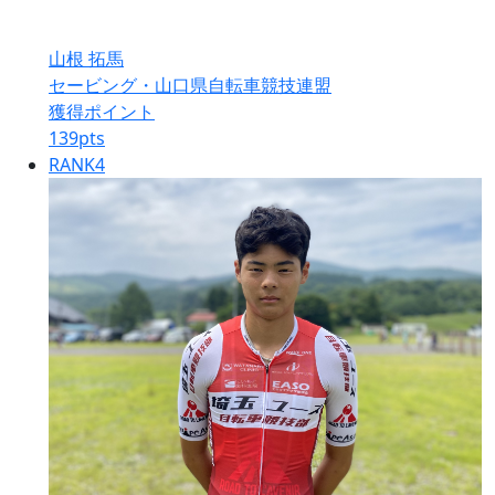
山根 拓馬
セービング・山口県自転車競技連盟
獲得ポイント
139
pts
RANK
4