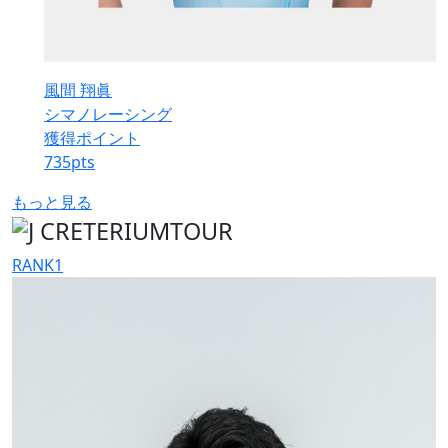
風間 翔眞
シマノレーシング
獲得ポイント
735
pts
もっと見る
RANK
1