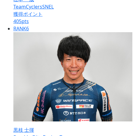
TeamCyclersSNEL
獲得ポイント
405
pts
RANK
6
黒枝 士揮