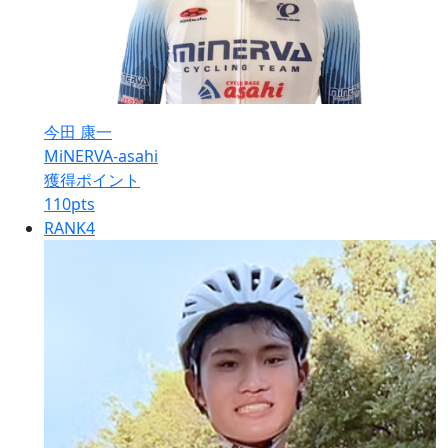
今田 康一
MiNERVA-asahi
獲得ポイント
110
pts
RANK
4