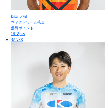
孫崎 大樹
ヴィクトワール広島
獲得ポイント
1618
pts
RANK
3