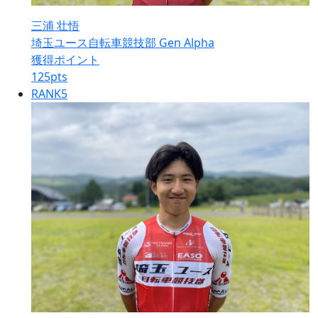
三浦 壮悟
埼玉ユース自転車競技部 Gen Alpha
獲得ポイント
125
pts
RANK
5