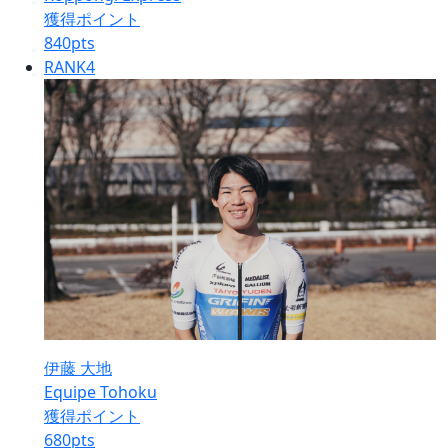
獲得ポイント
840
pts
RANK
4
伊藤 大地
Equipe Tohoku
獲得ポイント
680
pts