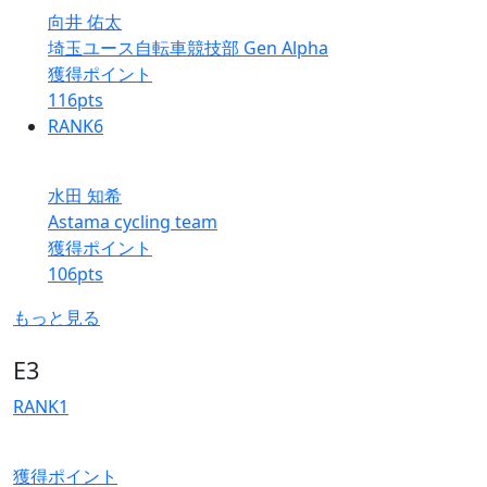
向井 佑太
埼玉ユース自転車競技部 Gen Alpha
獲得ポイント
116
pts
RANK
6
水田 知希
Astama cycling team
獲得ポイント
106
pts
もっと見る
E3
RANK
1
獲得ポイント