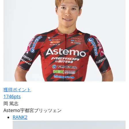
獲得ポイント
1746
pts
岡 篤志
Astemo宇都宮ブリッツェン
RANK
2