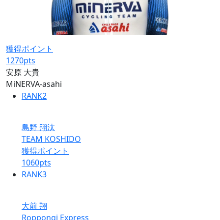
獲得ポイント
1270
pts
安原 大貴
MiNERVA-asahi
RANK
2
島野 翔汰
TEAM KOSHIDO
獲得ポイント
1060
pts
RANK
3
大前 翔
Roppongi Express