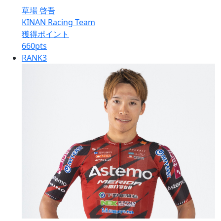
草場 啓吾
KINAN Racing Team
獲得ポイント
660
pts
RANK
3