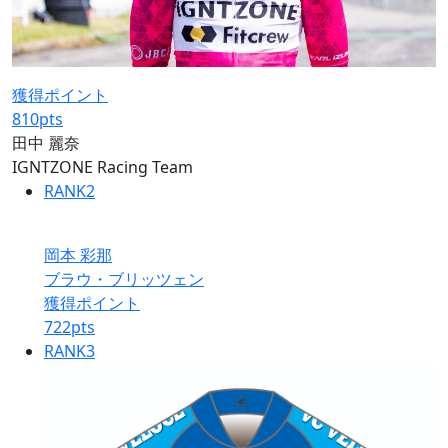
獲得ポイント
810
pts
田中 麗奈
IGNTZONE Racing Team
RANK
2
岡本 彩那
ブラウ・ブリッツェン
獲得ポイント
722
pts
RANK
3