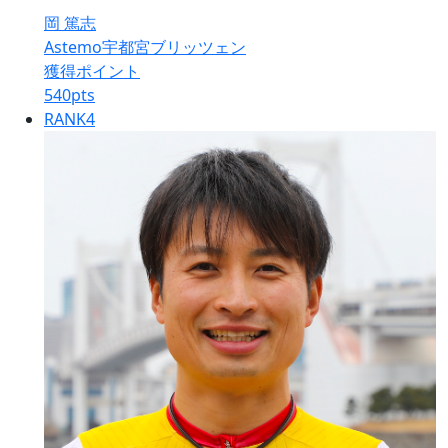
岡 篤志
Astemo宇都宮ブリッツェン
獲得ポイント
540
pts
RANK
4