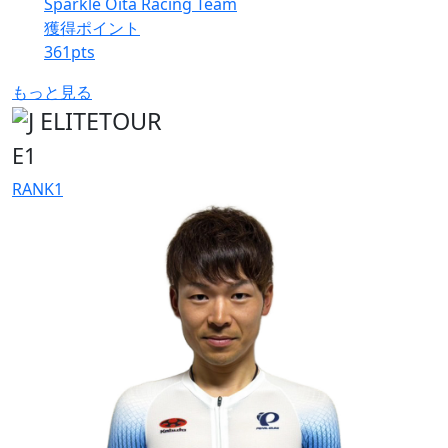
Sparkle Oita Racing Team
獲得ポイント
361
pts
もっと見る
E1
RANK
1