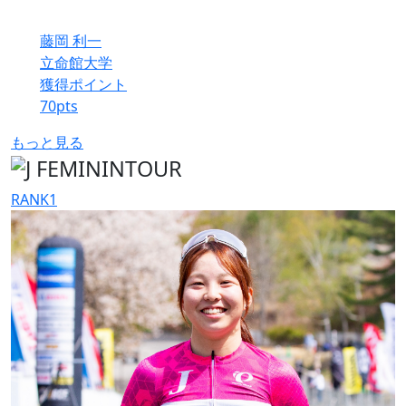
藤岡 利一
立命館大学
獲得ポイント
70
pts
もっと見る
RANK
1