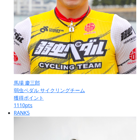
馬場 慶三郎
弱虫ペダル サイクリングチーム
獲得ポイント
1110
pts
RANK
5