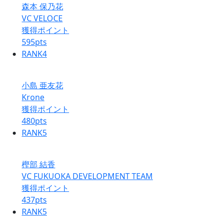
森本 保乃花
VC VELOCE
獲得ポイント
595
pts
RANK
4
小島 亜友花
Krone
獲得ポイント
480
pts
RANK
5
樫部 結香
VC FUKUOKA DEVELOPMENT TEAM
獲得ポイント
437
pts
RANK
5