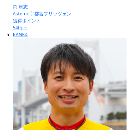
岡 篤志
Astemo宇都宮ブリッツェン
獲得ポイント
540
pts
RANK
4