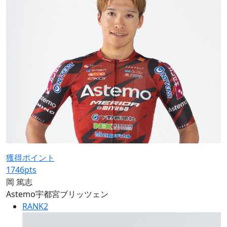
獲得ポイント
1746
pts
岡 篤志
Astemo宇都宮ブリッツェン
RANK
2