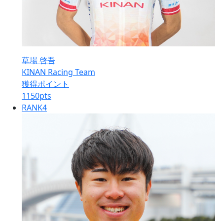
草場 啓吾
KINAN Racing Team
獲得ポイント
1150
pts
RANK
4