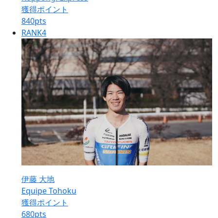
獲得ポイント
840
pts
RANK
4
伊藤 大地
Equipe Tohoku
獲得ポイント
680
pts