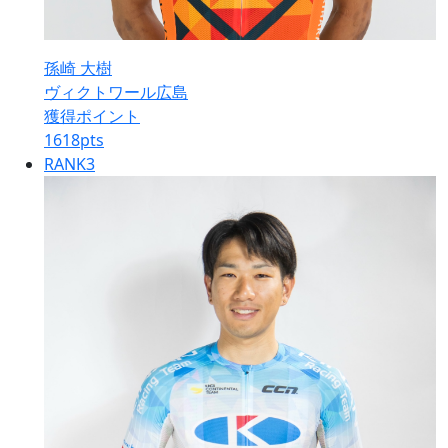
孫崎 大樹
ヴィクトワール広島
獲得ポイント
1618
pts
RANK
3