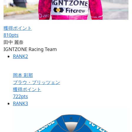
獲得ポイント
810
pts
田中 麗奈
IGNTZONE Racing Team
RANK
2
岡本 彩那
ブラウ・ブリッツェン
獲得ポイント
722
pts
RANK
3