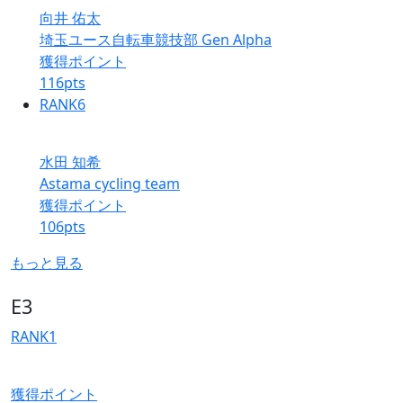
向井 佑太
埼玉ユース自転車競技部 Gen Alpha
獲得ポイント
116
pts
RANK
6
水田 知希
Astama cycling team
獲得ポイント
106
pts
もっと見る
E3
RANK
1
獲得ポイント