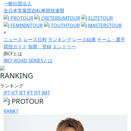
一般社団法人
全日本実業団自転車競技連盟
×
ニュース
レース日程
ランキング
レース結果
チーム・選手
競技ガイド
加盟・登録
エントリー
JBCFとは
JBCF ROAD SERIESとは
RANKING
ランキング
JPT
JCT
JET
JFT
JYT
JMT
RANK
1