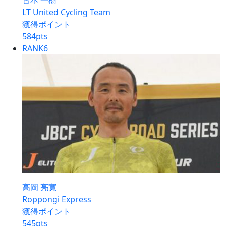
古本 一樹
LT United Cycling Team
獲得ポイント
584
pts
RANK
6
高岡 亮寛
Roppongi Express
獲得ポイント
545
pts