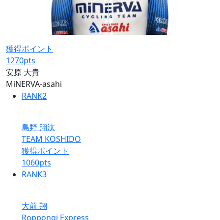
獲得ポイント
1270
pts
安原 大貴
MiNERVA-asahi
RANK
2
島野 翔汰
TEAM KOSHIDO
獲得ポイント
1060
pts
RANK
3
大前 翔
Roppongi Express