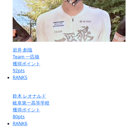
岩井 創哉
Team 一匹狼
獲得ポイント
92
pts
RANK
5
鈴木 レオナルド
岐阜第一高等学校
獲得ポイント
80
pts
RANK
6