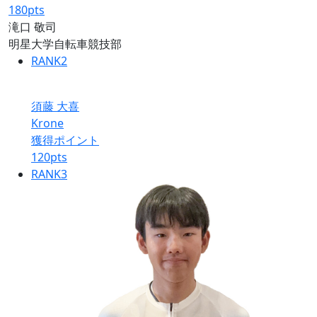
180
pts
滝口 敬司
明星大学自転車競技部
RANK
2
須藤 大喜
Krone
獲得ポイント
120
pts
RANK
3