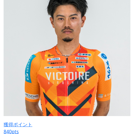
獲得ポイント
840
pts