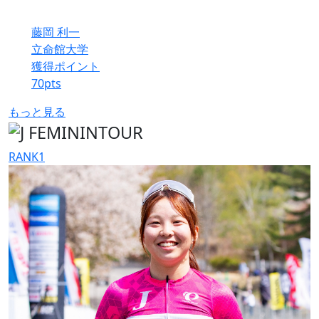
藤岡 利一
立命館大学
獲得ポイント
70
pts
もっと見る
RANK
1