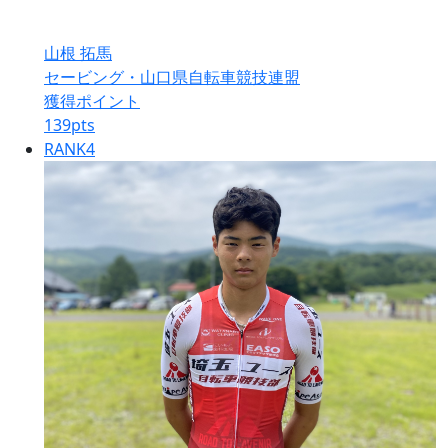
山根 拓馬
セービング・山口県自転車競技連盟
獲得ポイント
139
pts
RANK
4