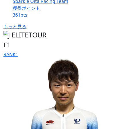
Sparkle Oita Racing Team
獲得ポイント
361
pts
もっと見る
E1
RANK
1