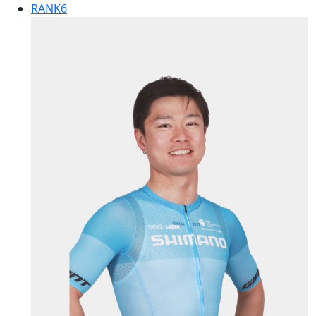
RANK
6