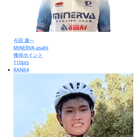
今田 康一
MiNERVA-asahi
獲得ポイント
110
pts
RANK
4