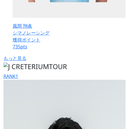
風間 翔眞
シマノレーシング
獲得ポイント
735
pts
もっと見る
RANK
1