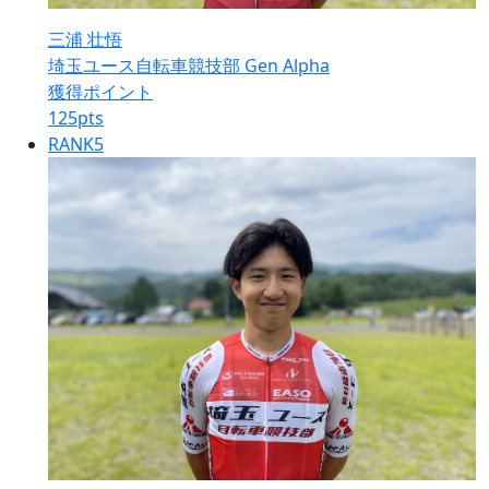
三浦 壮悟
埼玉ユース自転車競技部 Gen Alpha
獲得ポイント
125
pts
RANK
5