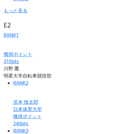
もっと見る
E2
RANK
1
獲得ポイント
310
pts
川野 鷹
明星大学自転車競技部
RANK
2
宮本 慎太郎
日本体育大学
獲得ポイント
240
pts
RANK
3