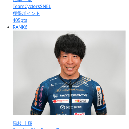
TeamCyclersSNEL
獲得ポイント
405
pts
RANK
6
黒枝 士揮