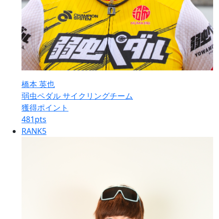
橋本 英也
弱虫ペダル サイクリングチーム
獲得ポイント
481
pts
RANK
5