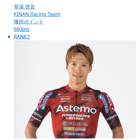
草場 啓吾
KINAN Racing Team
獲得ポイント
660
pts
RANK
3