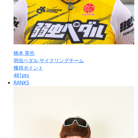
橋本 英也
弱虫ペダル サイクリングチーム
獲得ポイント
481
pts
RANK
5