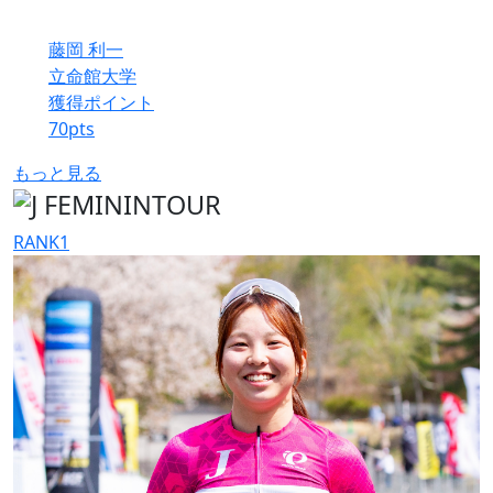
藤岡 利一
立命館大学
獲得ポイント
70
pts
もっと見る
RANK
1