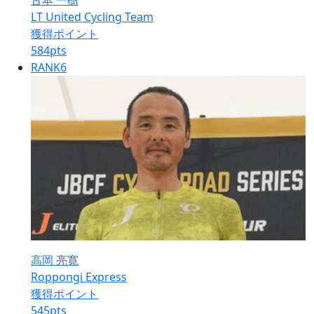
古本 一樹
LT United Cycling Team
獲得ポイント
584
pts
RANK
6
高岡 亮寛
Roppongi Express
獲得ポイント
545
pts