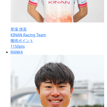
草場 啓吾
KINAN Racing Team
獲得ポイント
1150
pts
RANK
4