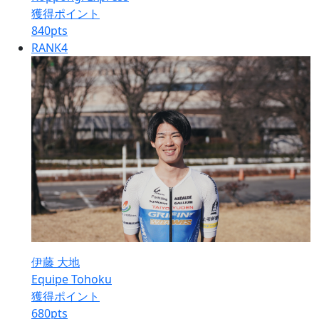
獲得ポイント
840
pts
RANK
4
伊藤 大地
Equipe Tohoku
獲得ポイント
680
pts