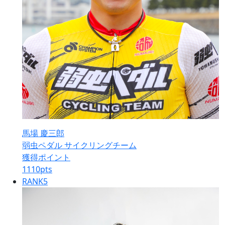
馬場 慶三郎
弱虫ペダル サイクリングチーム
獲得ポイント
1110
pts
RANK
5