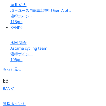
向井 佑太
埼玉ユース自転車競技部 Gen Alpha
獲得ポイント
116
pts
RANK
6
水田 知希
Astama cycling team
獲得ポイント
106
pts
もっと見る
E3
RANK
1
獲得ポイント