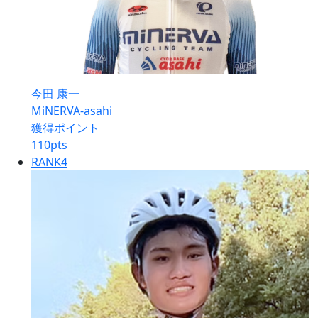
今田 康一
MiNERVA-asahi
獲得ポイント
110
pts
RANK
4