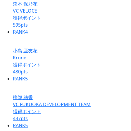
森本 保乃花
VC VELOCE
獲得ポイント
595
pts
RANK
4
小島 亜友花
Krone
獲得ポイント
480
pts
RANK
5
樫部 結香
VC FUKUOKA DEVELOPMENT TEAM
獲得ポイント
437
pts
RANK
5