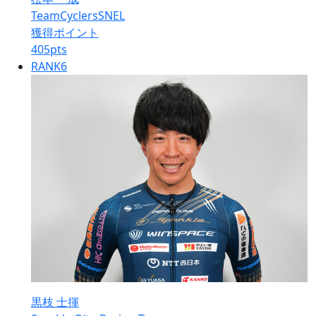
TeamCyclersSNEL
獲得ポイント
405
pts
RANK
6
黒枝 士揮