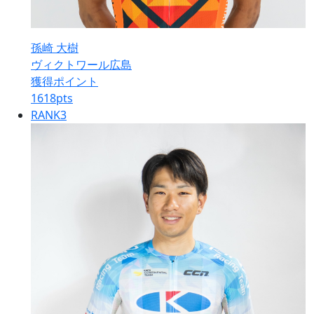
孫崎 大樹
ヴィクトワール広島
獲得ポイント
1618
pts
RANK
3