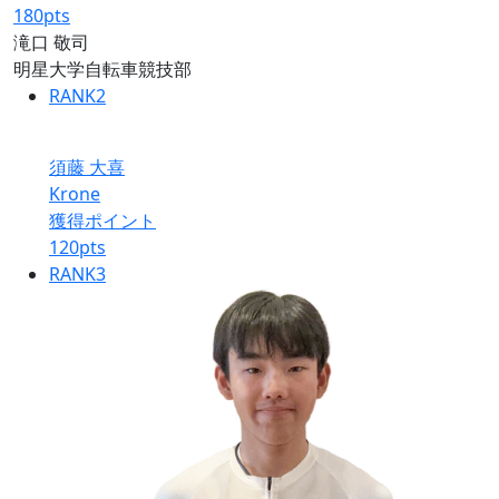
180
pts
滝口 敬司
明星大学自転車競技部
RANK
2
須藤 大喜
Krone
獲得ポイント
120
pts
RANK
3