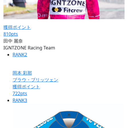
獲得ポイント
810
pts
田中 麗奈
IGNTZONE Racing Team
RANK
2
岡本 彩那
ブラウ・ブリッツェン
獲得ポイント
722
pts
RANK
3