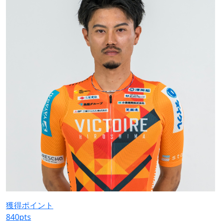
獲得ポイント
840
pts