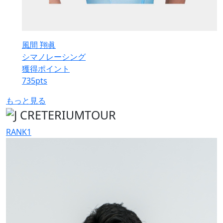
風間 翔眞
シマノレーシング
獲得ポイント
735
pts
もっと見る
RANK
1