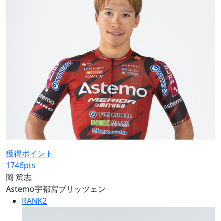
獲得ポイント
1746
pts
岡 篤志
Astemo宇都宮ブリッツェン
RANK
2