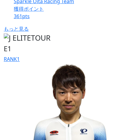
Sparkle Oita Racing Team
獲得ポイント
361
pts
もっと見る
E1
RANK
1