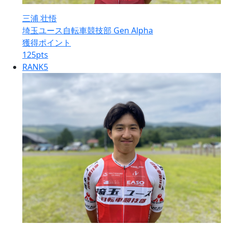
三浦 壮悟
埼玉ユース自転車競技部 Gen Alpha
獲得ポイント
125
pts
RANK
5