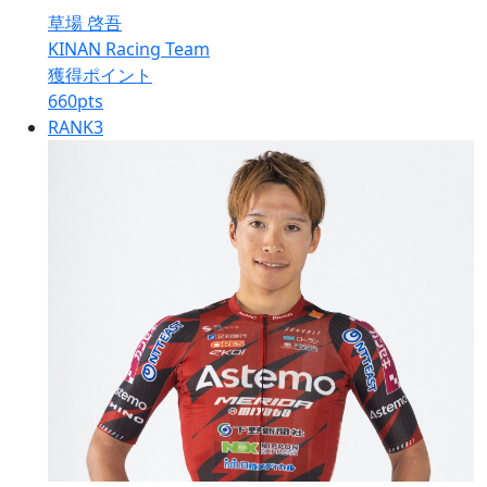
草場 啓吾
KINAN Racing Team
獲得ポイント
660
pts
RANK
3