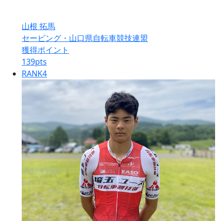
山根 拓馬
セービング・山口県自転車競技連盟
獲得ポイント
139
pts
RANK
4