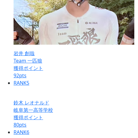
岩井 創哉
Team 一匹狼
獲得ポイント
92
pts
RANK
5
鈴木 レオナルド
岐阜第一高等学校
獲得ポイント
80
pts
RANK
6