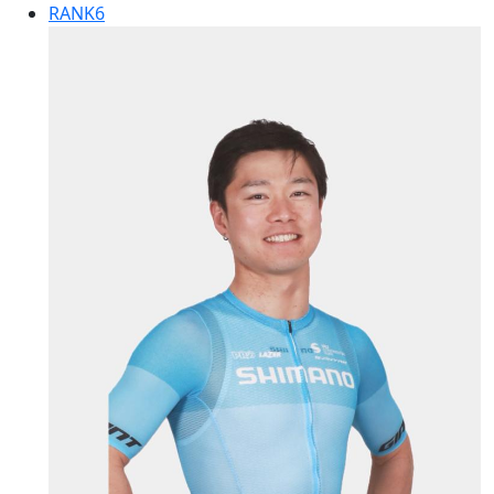
RANK
6