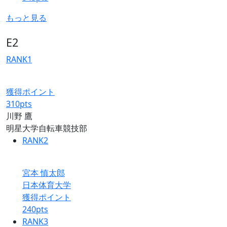
もっと見る
E2
RANK
1
獲得ポイント
310
pts
川野 鷹
明星大学自転車競技部
RANK
2
宮本 慎太郎
日本体育大学
獲得ポイント
240
pts
RANK
3