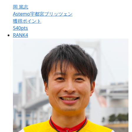
岡 篤志
Astemo宇都宮ブリッツェン
獲得ポイント
540
pts
RANK
4