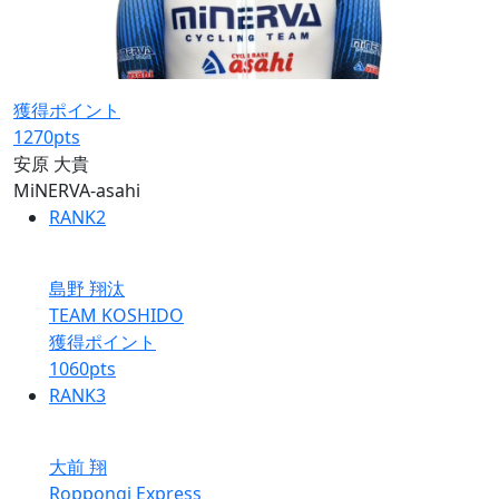
獲得ポイント
1270
pts
安原 大貴
MiNERVA-asahi
RANK
2
島野 翔汰
TEAM KOSHIDO
獲得ポイント
1060
pts
RANK
3
大前 翔
Roppongi Express