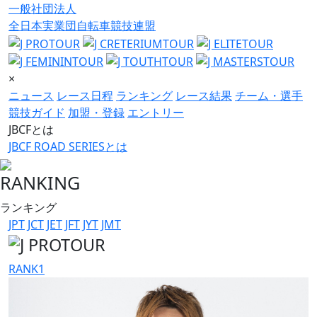
一般社団法人
全日本実業団自転車競技連盟
×
ニュース
レース日程
ランキング
レース結果
チーム・選手
競技ガイド
加盟・登録
エントリー
JBCFとは
JBCF ROAD SERIESとは
RANKING
ランキング
JPT
JCT
JET
JFT
JYT
JMT
RANK
1