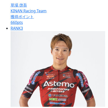
草場 啓吾
KINAN Racing Team
獲得ポイント
660
pts
RANK
3