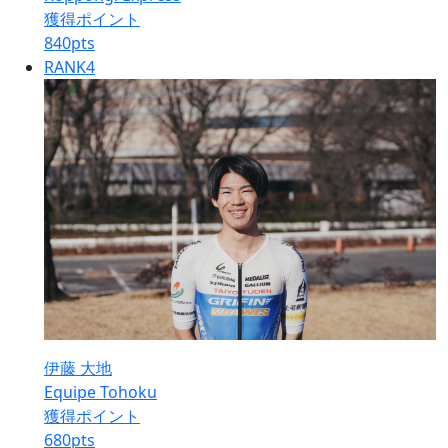
獲得ポイント
840
pts
RANK
4
伊藤 大地
Equipe Tohoku
獲得ポイント
680
pts