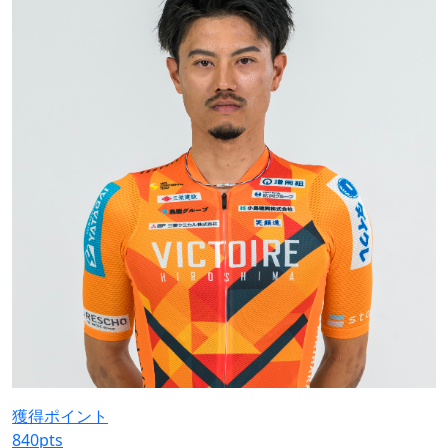
獲得ポイント
840
pts