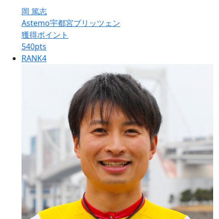
岡 篤志
Astemo宇都宮ブリッツェン
獲得ポイント
540
pts
RANK
4