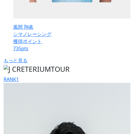
風間 翔眞
シマノレーシング
獲得ポイント
735
pts
もっと見る
RANK
1