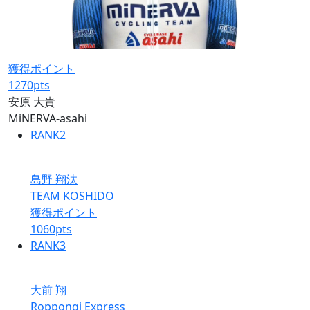
獲得ポイント
1270
pts
安原 大貴
MiNERVA-asahi
RANK
2
島野 翔汰
TEAM KOSHIDO
獲得ポイント
1060
pts
RANK
3
大前 翔
Roppongi Express