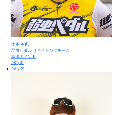
橋本 英也
弱虫ペダル サイクリングチーム
獲得ポイント
481
pts
RANK
5