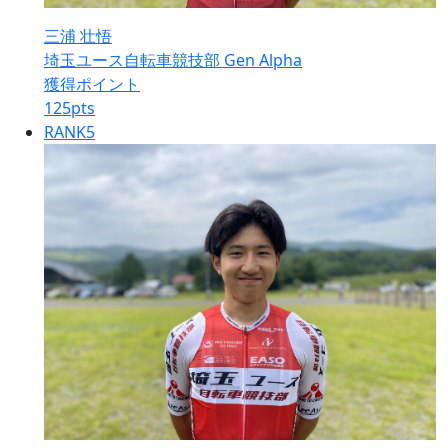
三浦 壮悟
埼玉ユース自転車競技部 Gen Alpha
獲得ポイント
125
pts
RANK
5