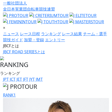
一般社団法人
全日本実業団自転車競技連盟
×
ニュース
レース日程
ランキング
レース結果
チーム・選手
競技ガイド
加盟・登録
エントリー
JBCFとは
JBCF ROAD SERIESとは
RANKING
ランキング
JPT
JCT
JET
JFT
JYT
JMT
RANK
1