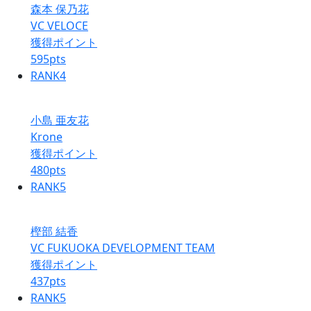
森本 保乃花
VC VELOCE
獲得ポイント
595
pts
RANK
4
小島 亜友花
Krone
獲得ポイント
480
pts
RANK
5
樫部 結香
VC FUKUOKA DEVELOPMENT TEAM
獲得ポイント
437
pts
RANK
5