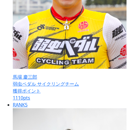
馬場 慶三郎
弱虫ペダル サイクリングチーム
獲得ポイント
1110
pts
RANK
5