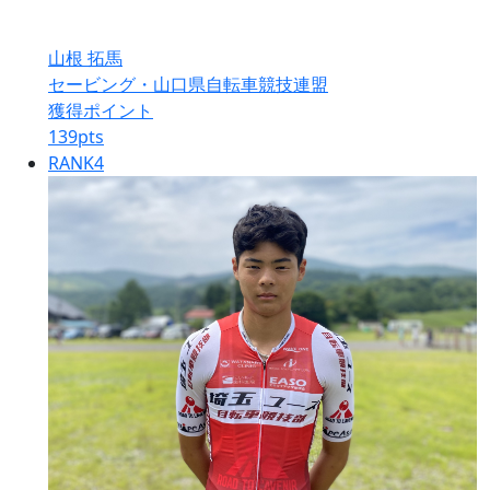
山根 拓馬
セービング・山口県自転車競技連盟
獲得ポイント
139
pts
RANK
4