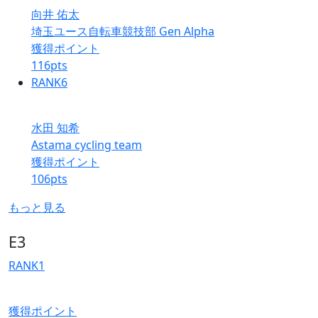
向井 佑太
埼玉ユース自転車競技部 Gen Alpha
獲得ポイント
116
pts
RANK
6
水田 知希
Astama cycling team
獲得ポイント
106
pts
もっと見る
E3
RANK
1
獲得ポイント