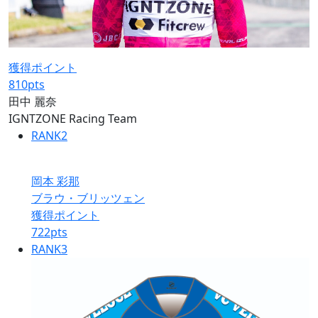
獲得ポイント
810
pts
田中 麗奈
IGNTZONE Racing Team
RANK
2
岡本 彩那
ブラウ・ブリッツェン
獲得ポイント
722
pts
RANK
3