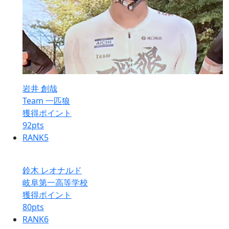
岩井 創哉
Team 一匹狼
獲得ポイント
92
pts
RANK
5
鈴木 レオナルド
岐阜第一高等学校
獲得ポイント
80
pts
RANK
6