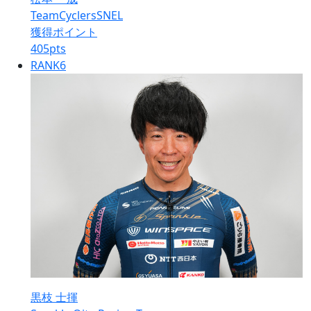
TeamCyclersSNEL
獲得ポイント
405
pts
RANK
6
黒枝 士揮