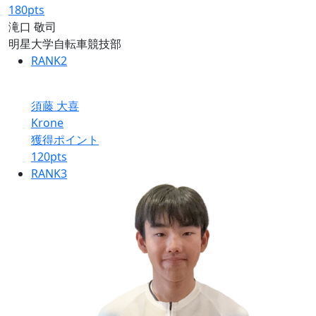
180
pts
滝口 敬司
明星大学自転車競技部
RANK
2
須藤 大喜
Krone
獲得ポイント
120
pts
RANK
3