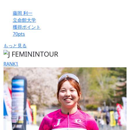
藤岡 利一
立命館大学
獲得ポイント
70
pts
もっと見る
RANK
1