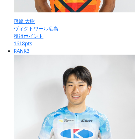
孫崎 大樹
ヴィクトワール広島
獲得ポイント
1618
pts
RANK
3