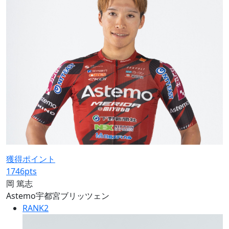
獲得ポイント
1746
pts
岡 篤志
Astemo宇都宮ブリッツェン
RANK
2