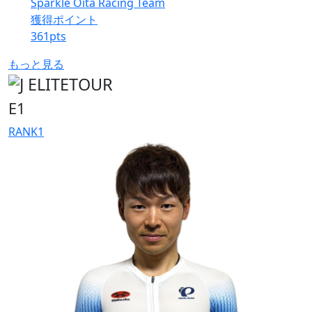
Sparkle Oita Racing Team
獲得ポイント
361
pts
もっと見る
E1
RANK
1