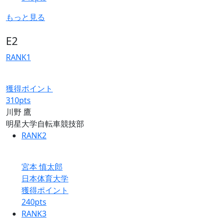
もっと見る
E2
RANK
1
獲得ポイント
310
pts
川野 鷹
明星大学自転車競技部
RANK
2
宮本 慎太郎
日本体育大学
獲得ポイント
240
pts
RANK
3