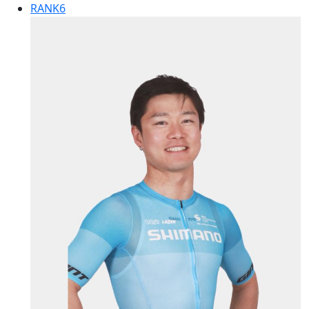
RANK
6