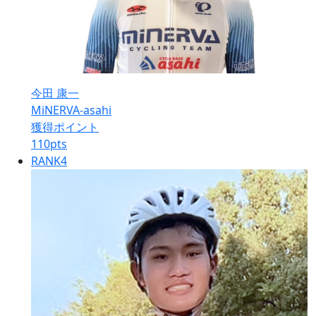
今田 康一
MiNERVA-asahi
獲得ポイント
110
pts
RANK
4