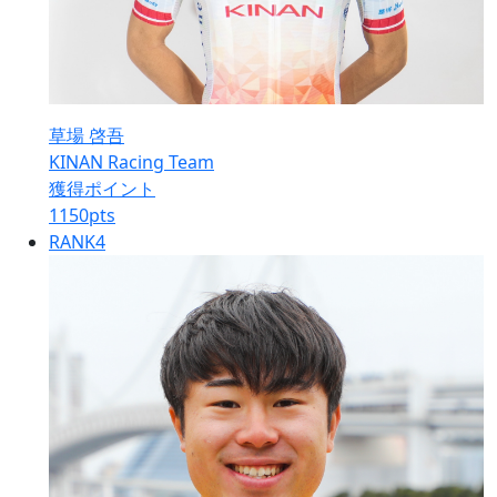
草場 啓吾
KINAN Racing Team
獲得ポイント
1150
pts
RANK
4