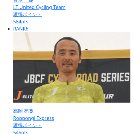
古本 一樹
LT United Cycling Team
獲得ポイント
584
pts
RANK
6
高岡 亮寛
Roppongi Express
獲得ポイント
545
pts