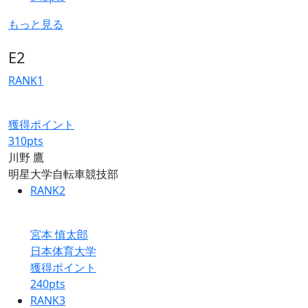
もっと見る
E2
RANK
1
獲得ポイント
310
pts
川野 鷹
明星大学自転車競技部
RANK
2
宮本 慎太郎
日本体育大学
獲得ポイント
240
pts
RANK
3