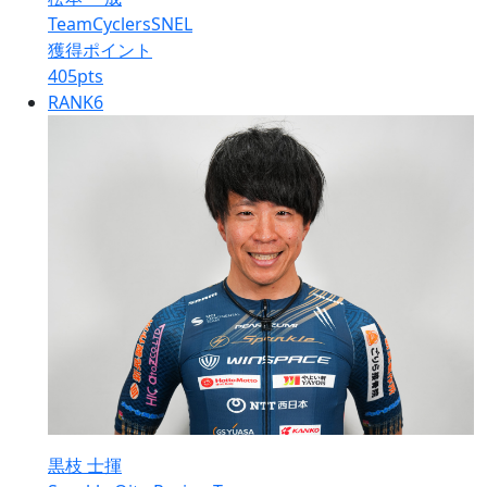
TeamCyclersSNEL
獲得ポイント
405
pts
RANK
6
黒枝 士揮