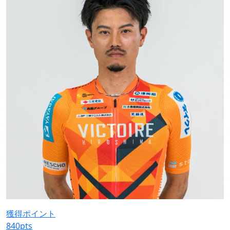
獲得ポイント
840
pts