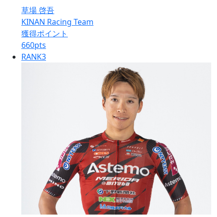
草場 啓吾
KINAN Racing Team
獲得ポイント
660
pts
RANK
3