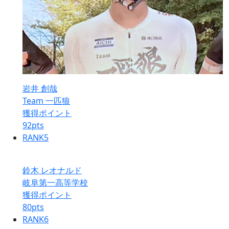
岩井 創哉
Team 一匹狼
獲得ポイント
92
pts
RANK
5
鈴木 レオナルド
岐阜第一高等学校
獲得ポイント
80
pts
RANK
6