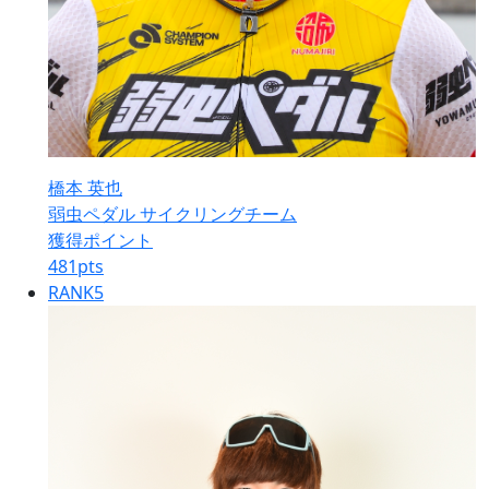
橋本 英也
弱虫ペダル サイクリングチーム
獲得ポイント
481
pts
RANK
5