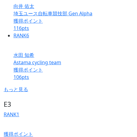
向井 佑太
埼玉ユース自転車競技部 Gen Alpha
獲得ポイント
116
pts
RANK
6
水田 知希
Astama cycling team
獲得ポイント
106
pts
もっと見る
E3
RANK
1
獲得ポイント