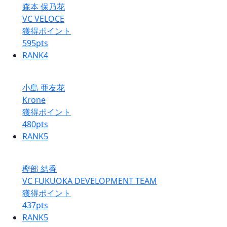
森本 保乃花
VC VELOCE
獲得ポイント
595
pts
RANK
4
小島 亜友花
Krone
獲得ポイント
480
pts
RANK
5
樫部 結香
VC FUKUOKA DEVELOPMENT TEAM
獲得ポイント
437
pts
RANK
5