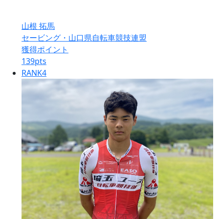
山根 拓馬
セービング・山口県自転車競技連盟
獲得ポイント
139
pts
RANK
4