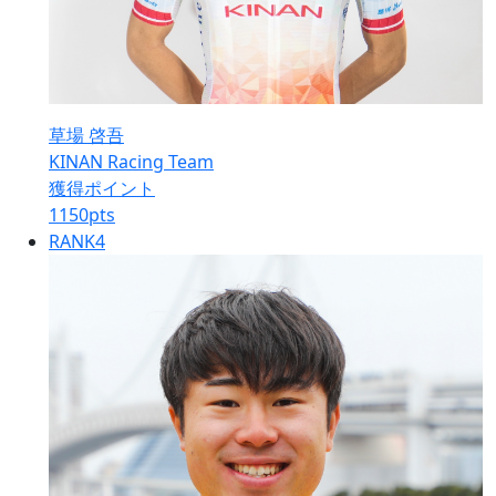
草場 啓吾
KINAN Racing Team
獲得ポイント
1150
pts
RANK
4