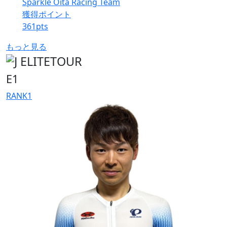
Sparkle Oita Racing Team
獲得ポイント
361
pts
もっと見る
E1
RANK
1