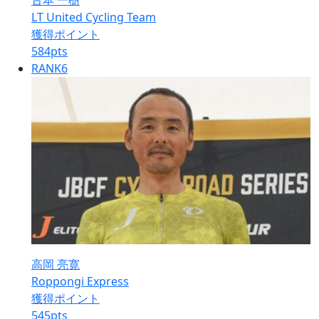
古本 一樹
LT United Cycling Team
獲得ポイント
584
pts
RANK
6
高岡 亮寛
Roppongi Express
獲得ポイント
545
pts