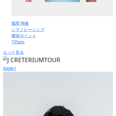
風間 翔眞
シマノレーシング
獲得ポイント
735
pts
もっと見る
RANK
1