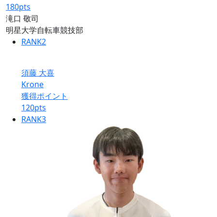
180
pts
滝口 敬司
明星大学自転車競技部
RANK
2
須藤 大喜
Krone
獲得ポイント
120
pts
RANK
3