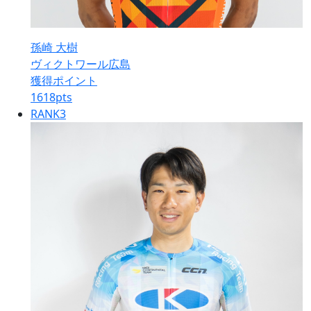
孫崎 大樹
ヴィクトワール広島
獲得ポイント
1618
pts
RANK
3