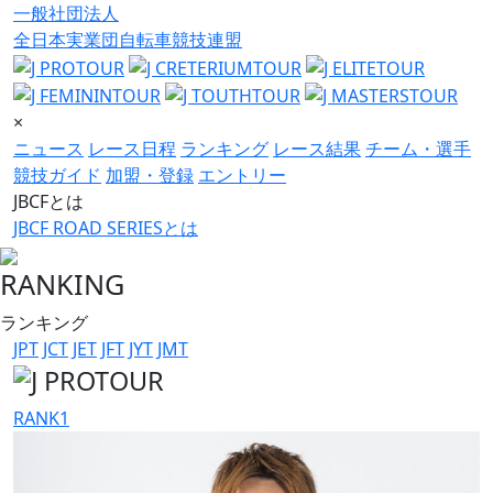
一般社団法人
全日本実業団自転車競技連盟
×
ニュース
レース日程
ランキング
レース結果
チーム・選手
競技ガイド
加盟・登録
エントリー
JBCFとは
JBCF ROAD SERIESとは
RANKING
ランキング
JPT
JCT
JET
JFT
JYT
JMT
RANK
1