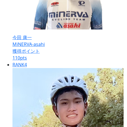
今田 康一
MiNERVA-asahi
獲得ポイント
110
pts
RANK
4