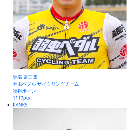
馬場 慶三郎
弱虫ペダル サイクリングチーム
獲得ポイント
1110
pts
RANK
5