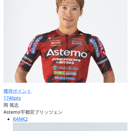
獲得ポイント
1746
pts
岡 篤志
Astemo宇都宮ブリッツェン
RANK
2