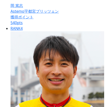
岡 篤志
Astemo宇都宮ブリッツェン
獲得ポイント
540
pts
RANK
4