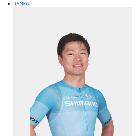
RANK
6