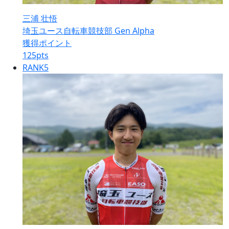
三浦 壮悟
埼玉ユース自転車競技部 Gen Alpha
獲得ポイント
125
pts
RANK
5