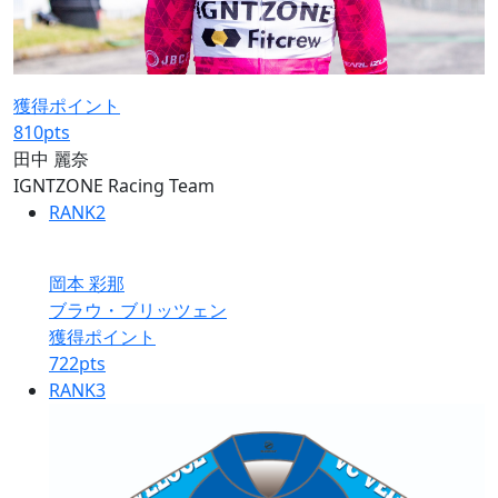
獲得ポイント
810
pts
田中 麗奈
IGNTZONE Racing Team
RANK
2
岡本 彩那
ブラウ・ブリッツェン
獲得ポイント
722
pts
RANK
3