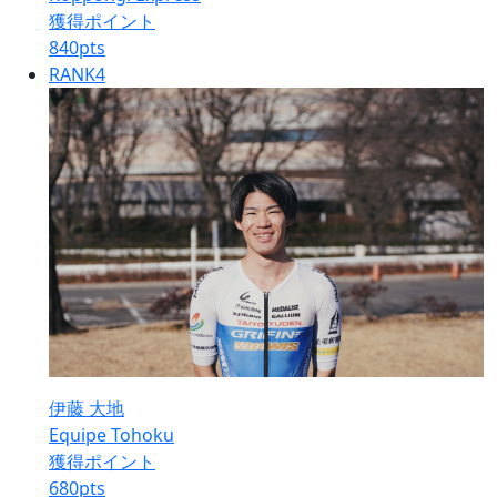
獲得ポイント
840
pts
RANK
4
伊藤 大地
Equipe Tohoku
獲得ポイント
680
pts