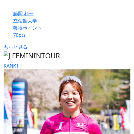
藤岡 利一
立命館大学
獲得ポイント
70
pts
もっと見る
RANK
1