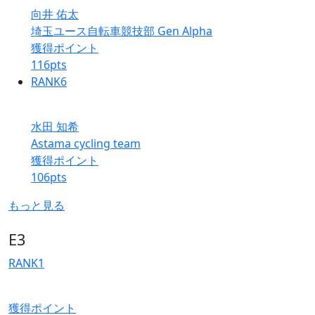
向井 佑太
埼玉ユース自転車競技部 Gen Alpha
獲得ポイント
116
pts
RANK
6
水田 知希
Astama cycling team
獲得ポイント
106
pts
もっと見る
E3
RANK
1
獲得ポイント