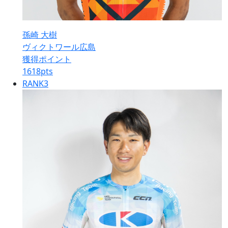
孫崎 大樹
ヴィクトワール広島
獲得ポイント
1618
pts
RANK
3