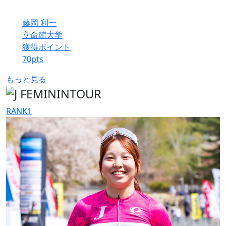
藤岡 利一
立命館大学
獲得ポイント
70
pts
もっと見る
RANK
1