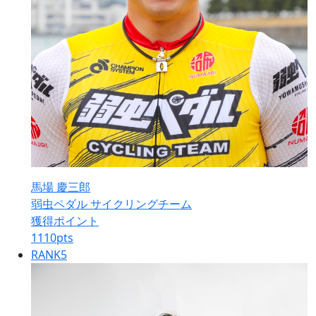
馬場 慶三郎
弱虫ペダル サイクリングチーム
獲得ポイント
1110
pts
RANK
5