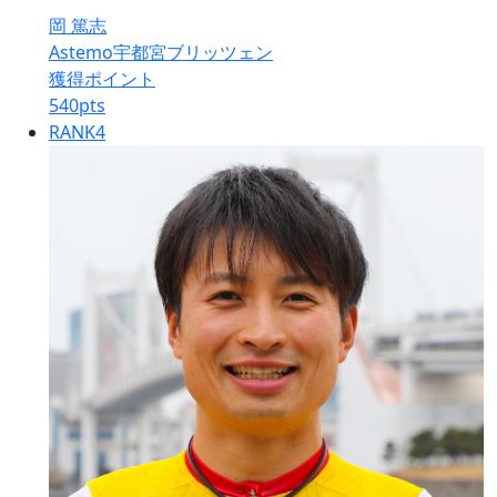
岡 篤志
Astemo宇都宮ブリッツェン
獲得ポイント
540
pts
RANK
4