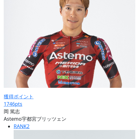
獲得ポイント
1746
pts
岡 篤志
Astemo宇都宮ブリッツェン
RANK
2