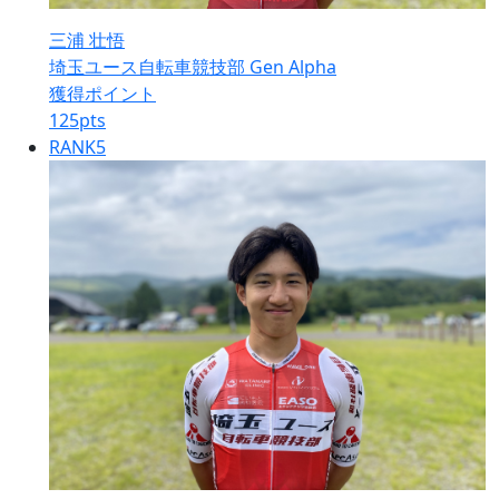
三浦 壮悟
埼玉ユース自転車競技部 Gen Alpha
獲得ポイント
125
pts
RANK
5