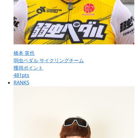
橋本 英也
弱虫ペダル サイクリングチーム
獲得ポイント
481
pts
RANK
5