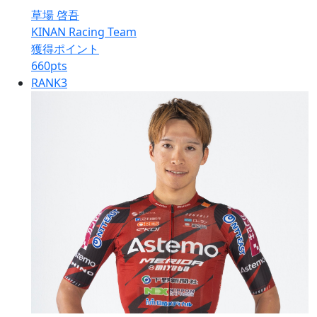
草場 啓吾
KINAN Racing Team
獲得ポイント
660
pts
RANK
3