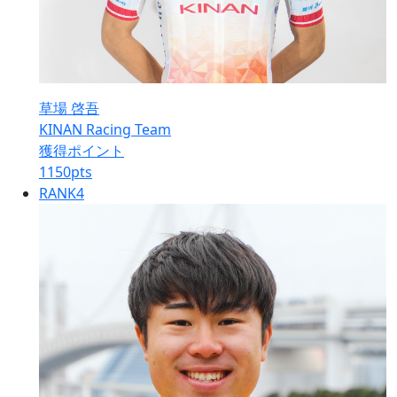
草場 啓吾
KINAN Racing Team
獲得ポイント
1150
pts
RANK
4