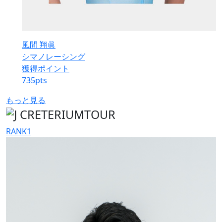
風間 翔眞
シマノレーシング
獲得ポイント
735
pts
もっと見る
RANK
1