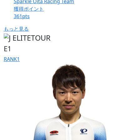
Sparkle Oita Racing Team
獲得ポイント
361
pts
もっと見る
E1
RANK
1