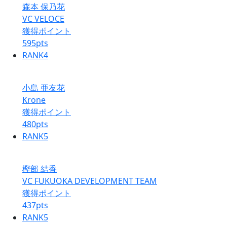
森本 保乃花
VC VELOCE
獲得ポイント
595
pts
RANK
4
小島 亜友花
Krone
獲得ポイント
480
pts
RANK
5
樫部 結香
VC FUKUOKA DEVELOPMENT TEAM
獲得ポイント
437
pts
RANK
5