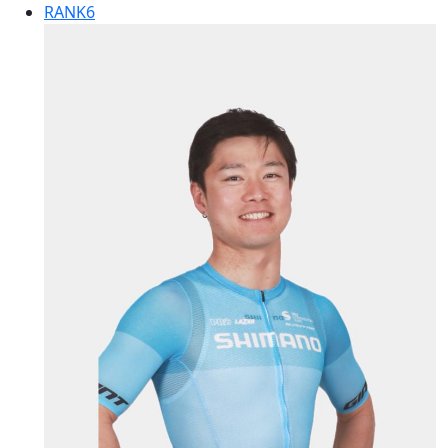
RANK
6