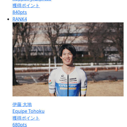
獲得ポイント
840
pts
RANK
4
伊藤 大地
Equipe Tohoku
獲得ポイント
680
pts