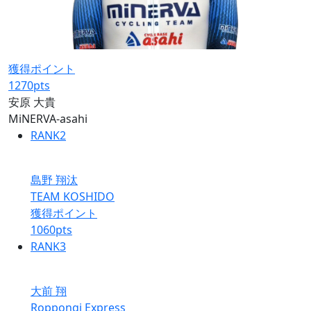
獲得ポイント
1270
pts
安原 大貴
MiNERVA-asahi
RANK
2
島野 翔汰
TEAM KOSHIDO
獲得ポイント
1060
pts
RANK
3
大前 翔
Roppongi Express