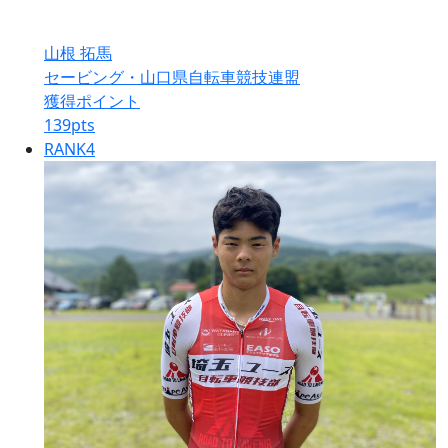
山根 拓馬
セービング・山口県自転車競技連盟
獲得ポイント
139
pts
RANK
4