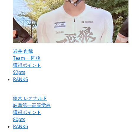
岩井 創哉
Team 一匹狼
獲得ポイント
92
pts
RANK
5
鈴木 レオナルド
岐阜第一高等学校
獲得ポイント
80
pts
RANK
6