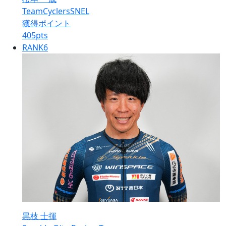
TeamCyclersSNEL
獲得ポイント
405
pts
RANK
6
黒枝 士揮