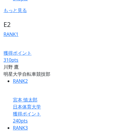
もっと見る
E2
RANK
1
獲得ポイント
310
pts
川野 鷹
明星大学自転車競技部
RANK
2
宮本 慎太郎
日本体育大学
獲得ポイント
240
pts
RANK
3