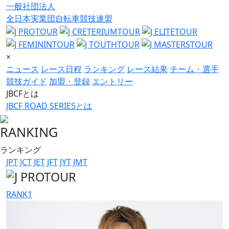
一般社団法人
全日本実業団自転車競技連盟
×
ニュース
レース日程
ランキング
レース結果
チーム・選手
競技ガイド
加盟・登録
エントリー
JBCFとは
JBCF ROAD SERIESとは
RANKING
ランキング
JPT
JCT
JET
JFT
JYT
JMT
RANK
1