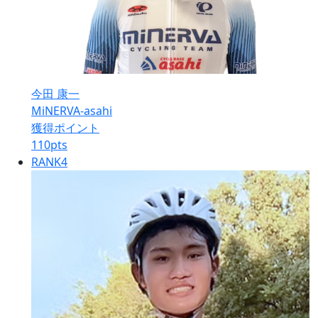
今田 康一
MiNERVA-asahi
獲得ポイント
110
pts
RANK
4