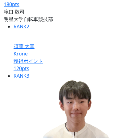
180
pts
滝口 敬司
明星大学自転車競技部
RANK
2
須藤 大喜
Krone
獲得ポイント
120
pts
RANK
3