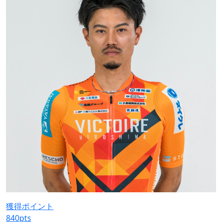
獲得ポイント
840
pts