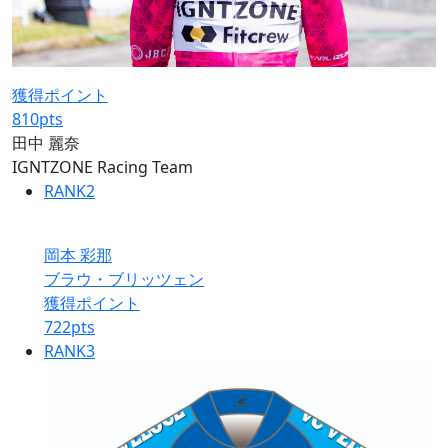
獲得ポイント
810
pts
田中 麗奈
IGNTZONE Racing Team
RANK
2
岡本 彩那
ブラウ・ブリッツェン
獲得ポイント
722
pts
RANK
3