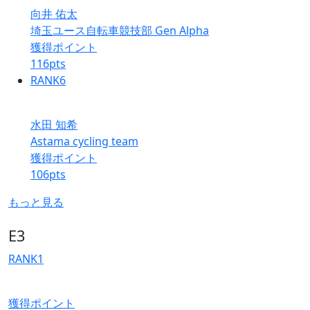
向井 佑太
埼玉ユース自転車競技部 Gen Alpha
獲得ポイント
116
pts
RANK
6
水田 知希
Astama cycling team
獲得ポイント
106
pts
もっと見る
E3
RANK
1
獲得ポイント