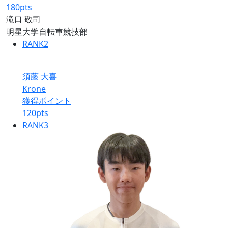
180
pts
滝口 敬司
明星大学自転車競技部
RANK
2
須藤 大喜
Krone
獲得ポイント
120
pts
RANK
3