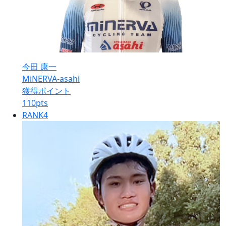
今田 康一
MiNERVA-asahi
獲得ポイント
110
pts
RANK
4