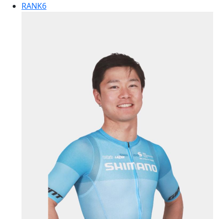
RANK
6