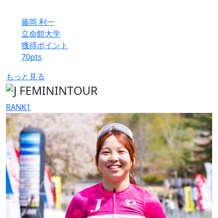
藤岡 利一
立命館大学
獲得ポイント
70
pts
もっと見る
RANK
1