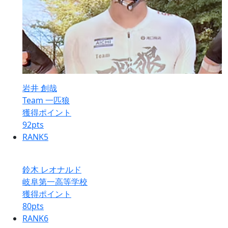
岩井 創哉
Team 一匹狼
獲得ポイント
92
pts
RANK
5
鈴木 レオナルド
岐阜第一高等学校
獲得ポイント
80
pts
RANK
6