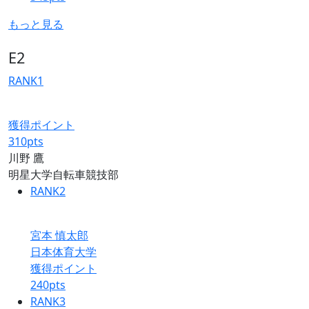
もっと見る
E2
RANK
1
獲得ポイント
310
pts
川野 鷹
明星大学自転車競技部
RANK
2
宮本 慎太郎
日本体育大学
獲得ポイント
240
pts
RANK
3