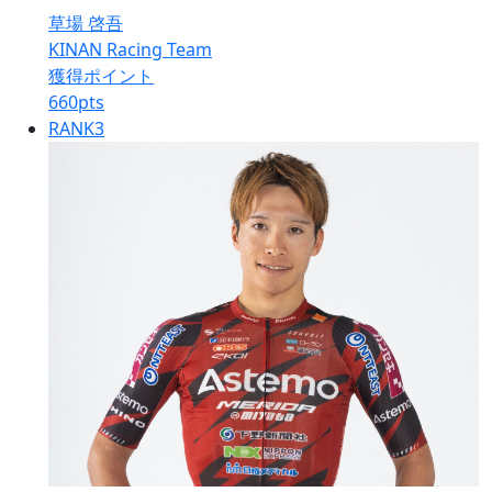
草場 啓吾
KINAN Racing Team
獲得ポイント
660
pts
RANK
3