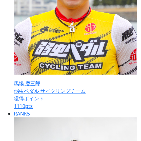
馬場 慶三郎
弱虫ペダル サイクリングチーム
獲得ポイント
1110
pts
RANK
5