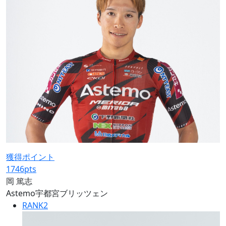
獲得ポイント
1746
pts
岡 篤志
Astemo宇都宮ブリッツェン
RANK
2