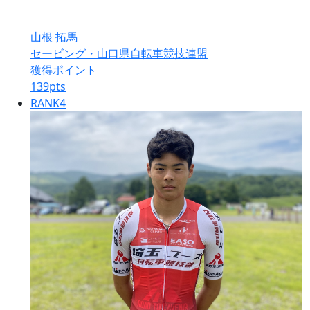
山根 拓馬
セービング・山口県自転車競技連盟
獲得ポイント
139
pts
RANK
4