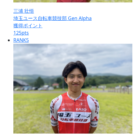
三浦 壮悟
埼玉ユース自転車競技部 Gen Alpha
獲得ポイント
125
pts
RANK
5