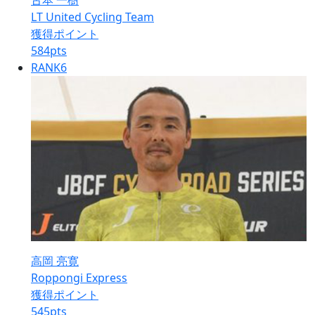
古本 一樹
LT United Cycling Team
獲得ポイント
584
pts
RANK
6
高岡 亮寛
Roppongi Express
獲得ポイント
545
pts