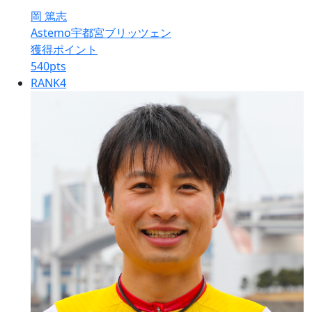
岡 篤志
Astemo宇都宮ブリッツェン
獲得ポイント
540
pts
RANK
4