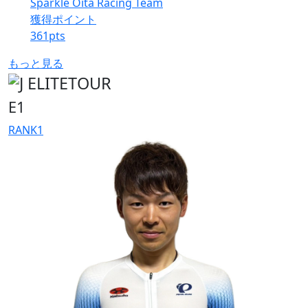
Sparkle Oita Racing Team
獲得ポイント
361
pts
もっと見る
E1
RANK
1