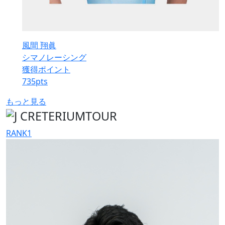
風間 翔眞
シマノレーシング
獲得ポイント
735
pts
もっと見る
RANK
1