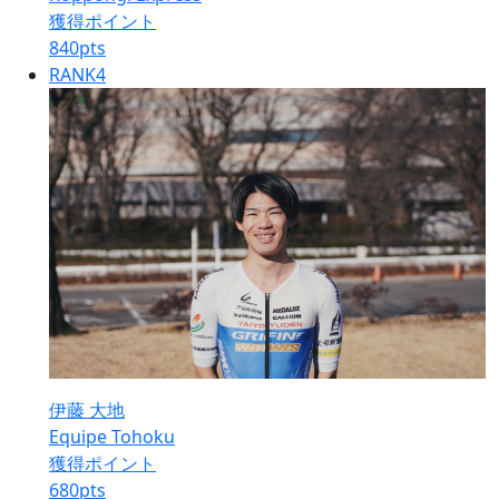
獲得ポイント
840
pts
RANK
4
伊藤 大地
Equipe Tohoku
獲得ポイント
680
pts