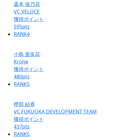
森本 保乃花
VC VELOCE
獲得ポイント
595
pts
RANK
4
小島 亜友花
Krone
獲得ポイント
480
pts
RANK
5
樫部 結香
VC FUKUOKA DEVELOPMENT TEAM
獲得ポイント
437
pts
RANK
5