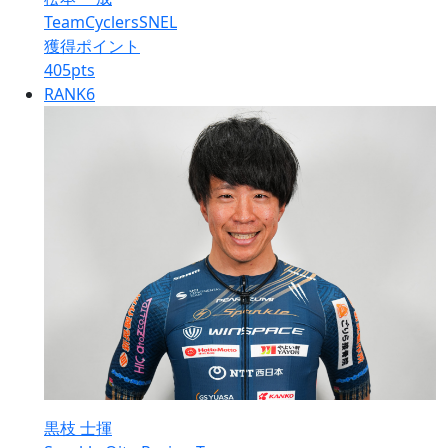
TeamCyclersSNEL
獲得ポイント
405
pts
RANK
6
黒枝 士揮