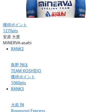
獲得ポイント
1270
pts
安原 大貴
MiNERVA-asahi
RANK
2
島野 翔汰
TEAM KOSHIDO
獲得ポイント
1060
pts
RANK
3
大前 翔
Roppongi Express