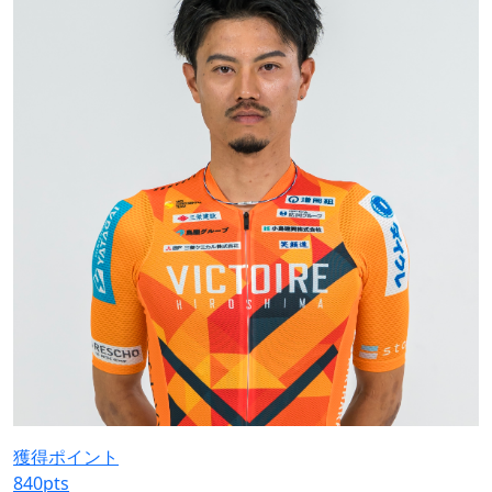
獲得ポイント
840
pts