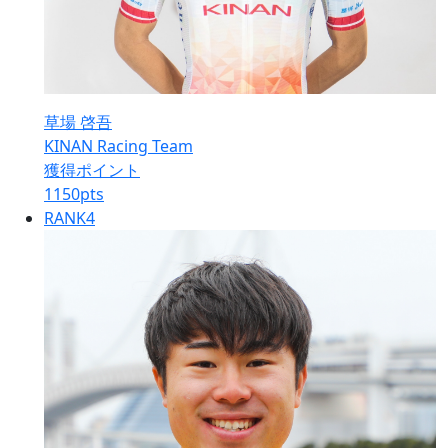
草場 啓吾
KINAN Racing Team
獲得ポイント
1150
pts
RANK
4