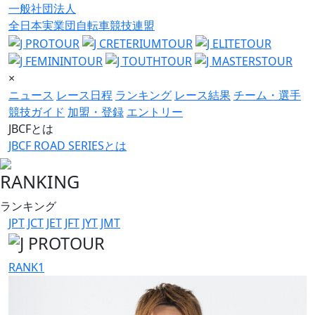
一般社団法人
全日本実業団自転車競技連盟
×
ニュース
レース日程
ランキング
レース結果
チーム・選手
競技ガイド
加盟・登録
エントリー
JBCFとは
JBCF ROAD SERIESとは
RANKING
ランキング
JPT
JCT
JET
JFT
JYT
JMT
RANK
1