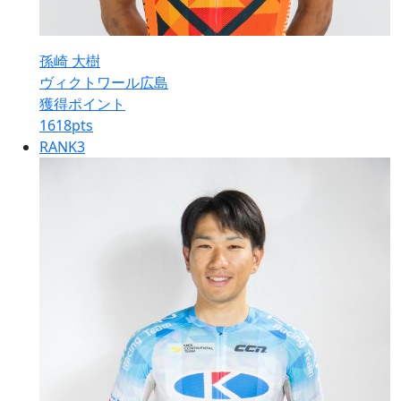
孫崎 大樹
ヴィクトワール広島
獲得ポイント
1618
pts
RANK
3