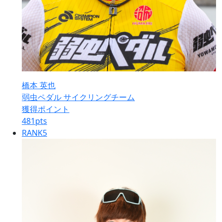
橋本 英也
弱虫ペダル サイクリングチーム
獲得ポイント
481
pts
RANK
5