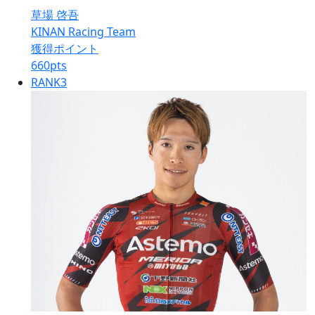
草場 啓吾
KINAN Racing Team
獲得ポイント
660
pts
RANK
3