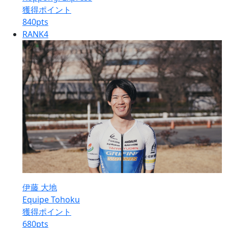
獲得ポイント
840
pts
RANK
4
伊藤 大地
Equipe Tohoku
獲得ポイント
680
pts