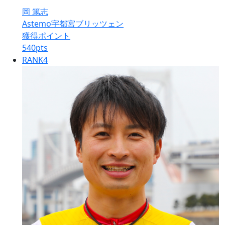
岡 篤志
Astemo宇都宮ブリッツェン
獲得ポイント
540
pts
RANK
4