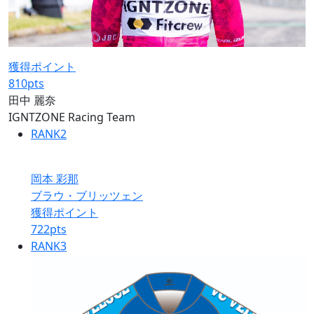
獲得ポイント
810
pts
田中 麗奈
IGNTZONE Racing Team
RANK
2
岡本 彩那
ブラウ・ブリッツェン
獲得ポイント
722
pts
RANK
3