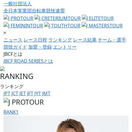
一般社団法人
全日本実業団自転車競技連盟
×
ニュース
レース日程
ランキング
レース結果
チーム・選手
競技ガイド
加盟・登録
エントリー
JBCFとは
JBCF ROAD SERIESとは
RANKING
ランキング
JPT
JCT
JET
JFT
JYT
JMT
RANK
1