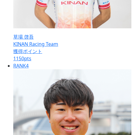
草場 啓吾
KINAN Racing Team
獲得ポイント
1150
pts
RANK
4