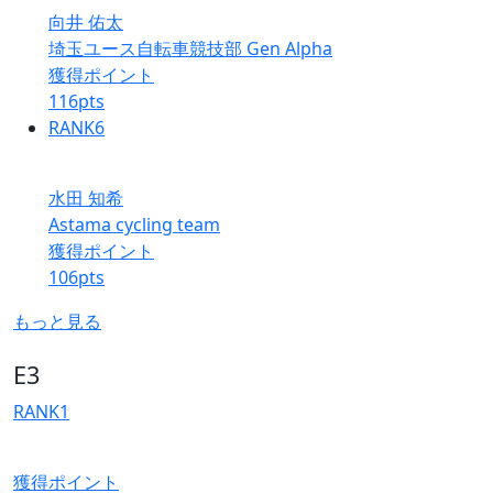
向井 佑太
埼玉ユース自転車競技部 Gen Alpha
獲得ポイント
116
pts
RANK
6
水田 知希
Astama cycling team
獲得ポイント
106
pts
もっと見る
E3
RANK
1
獲得ポイント