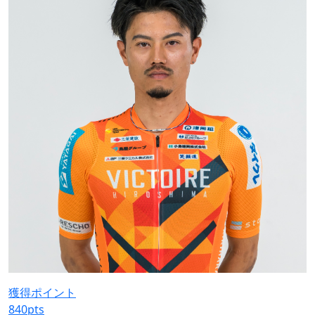
獲得ポイント
840
pts