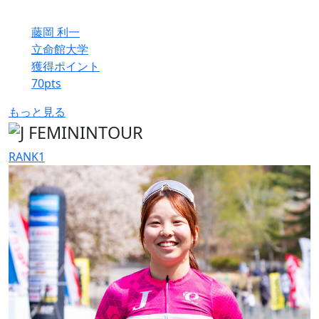
藤岡 利一
立命館大学
獲得ポイント
70
pts
もっと見る
RANK
1