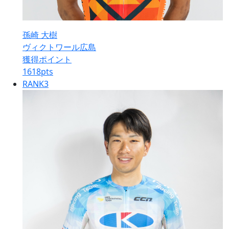
孫崎 大樹
ヴィクトワール広島
獲得ポイント
1618
pts
RANK
3