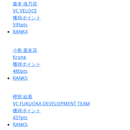
森本 保乃花
VC VELOCE
獲得ポイント
595
pts
RANK
4
小島 亜友花
Krone
獲得ポイント
480
pts
RANK
5
樫部 結香
VC FUKUOKA DEVELOPMENT TEAM
獲得ポイント
437
pts
RANK
5