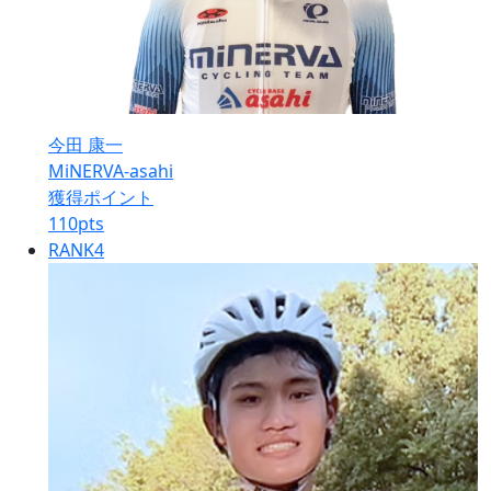
今田 康一
MiNERVA-asahi
獲得ポイント
110
pts
RANK
4