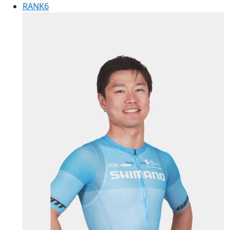
RANK
6