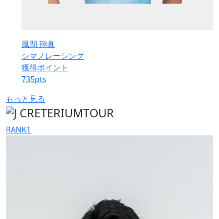
風間 翔眞
シマノレーシング
獲得ポイント
735
pts
もっと見る
RANK
1