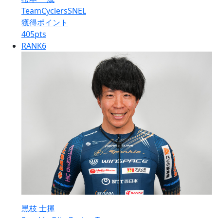
TeamCyclersSNEL
獲得ポイント
405
pts
RANK
6
黒枝 士揮