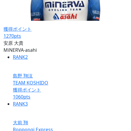
獲得ポイント
1270
pts
安原 大貴
MiNERVA-asahi
RANK
2
島野 翔汰
TEAM KOSHIDO
獲得ポイント
1060
pts
RANK
3
大前 翔
Roppongi Express