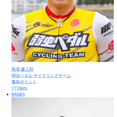
馬場 慶三郎
弱虫ペダル サイクリングチーム
獲得ポイント
1110
pts
RANK
5