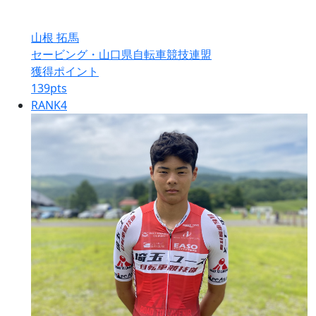
山根 拓馬
セービング・山口県自転車競技連盟
獲得ポイント
139
pts
RANK
4