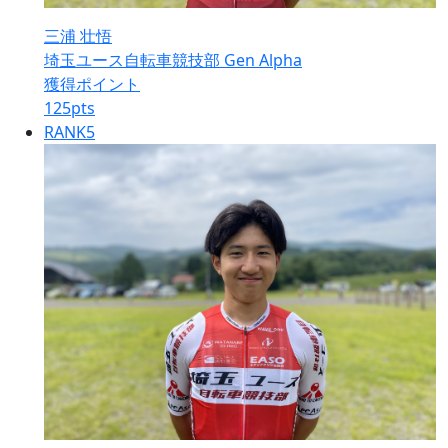
三浦 壮悟
埼玉ユース自転車競技部 Gen Alpha
獲得ポイント
125
pts
RANK
5