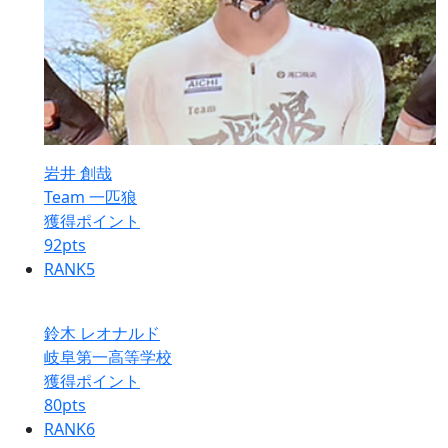
岩井 創哉
Team 一匹狼
獲得ポイント
92
pts
RANK
5
鈴木 レオナルド
岐阜第一高等学校
獲得ポイント
80
pts
RANK
6