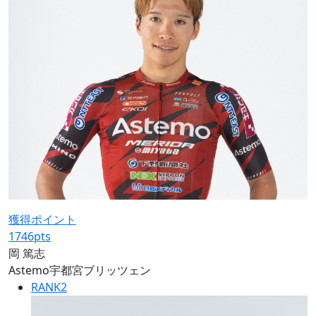
獲得ポイント
1746
pts
岡 篤志
Astemo宇都宮ブリッツェン
RANK
2