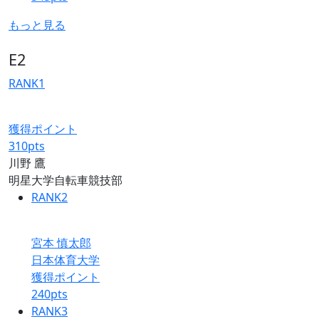
もっと見る
E2
RANK
1
獲得ポイント
310
pts
川野 鷹
明星大学自転車競技部
RANK
2
宮本 慎太郎
日本体育大学
獲得ポイント
240
pts
RANK
3