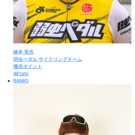
橋本 英也
弱虫ペダル サイクリングチーム
獲得ポイント
481
pts
RANK
5