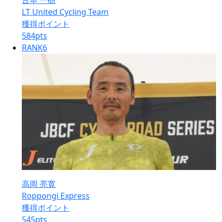
古本 一樹
LT United Cycling Team
獲得ポイント
584
pts
RANK
6
高岡 亮寛
Roppongi Express
獲得ポイント
545
pts