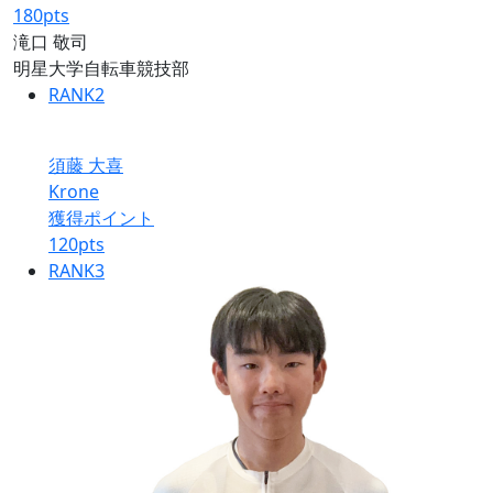
180
pts
滝口 敬司
明星大学自転車競技部
RANK
2
須藤 大喜
Krone
獲得ポイント
120
pts
RANK
3