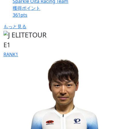
Sparkle Oita Racing Team
獲得ポイント
361
pts
もっと見る
E1
RANK
1