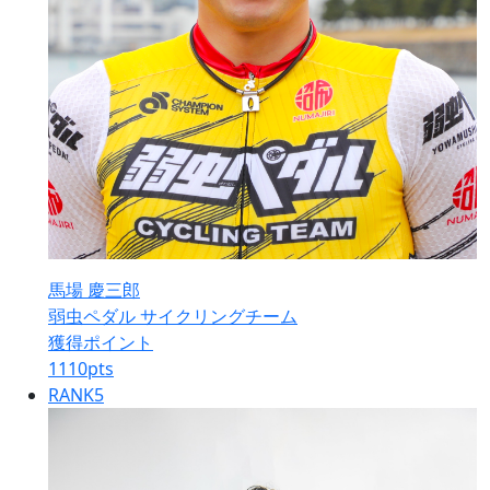
馬場 慶三郎
弱虫ペダル サイクリングチーム
獲得ポイント
1110
pts
RANK
5