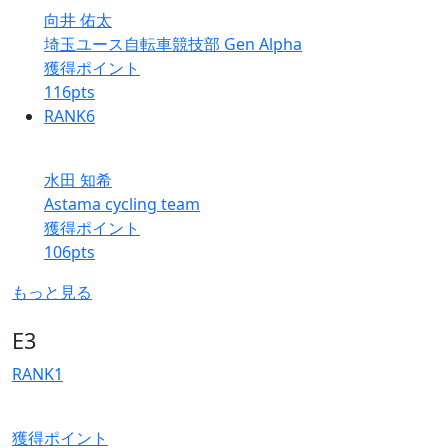
向井 佑太
埼玉ユース自転車競技部 Gen Alpha
獲得ポイント
116
pts
RANK
6
水田 知希
Astama cycling team
獲得ポイント
106
pts
もっと見る
E3
RANK
1
獲得ポイント