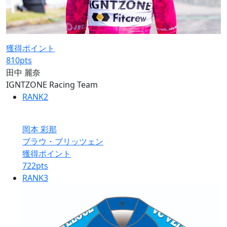
獲得ポイント
810
pts
田中 麗奈
IGNTZONE Racing Team
RANK
2
岡本 彩那
ブラウ・ブリッツェン
獲得ポイント
722
pts
RANK
3