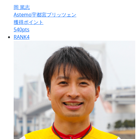
岡 篤志
Astemo宇都宮ブリッツェン
獲得ポイント
540
pts
RANK
4