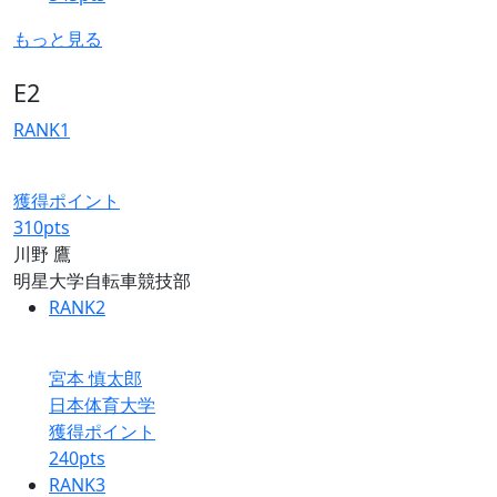
もっと見る
E2
RANK
1
獲得ポイント
310
pts
川野 鷹
明星大学自転車競技部
RANK
2
宮本 慎太郎
日本体育大学
獲得ポイント
240
pts
RANK
3