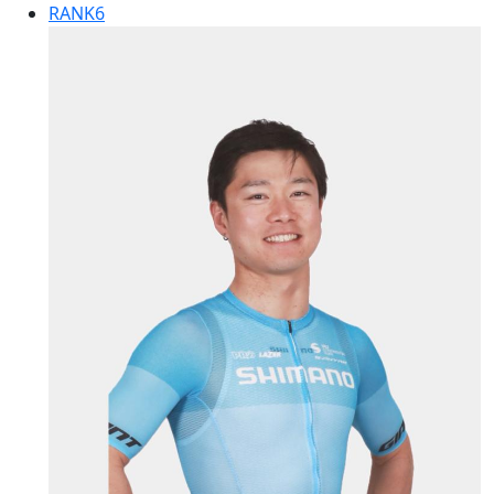
RANK
6