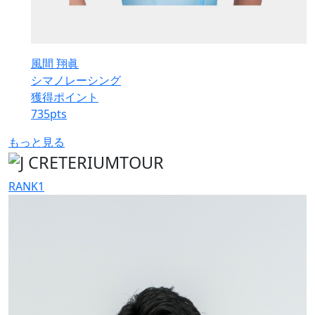
風間 翔眞
シマノレーシング
獲得ポイント
735
pts
もっと見る
RANK
1