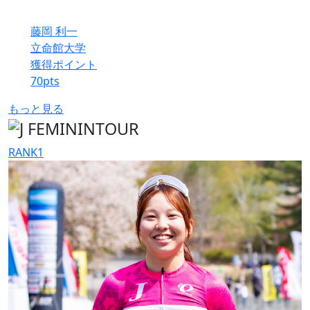
藤岡 利一
立命館大学
獲得ポイント
70
pts
もっと見る
RANK
1