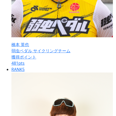
橋本 英也
弱虫ペダル サイクリングチーム
獲得ポイント
481
pts
RANK
5