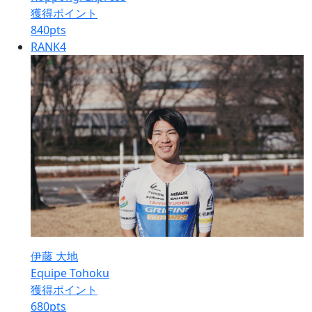
獲得ポイント
840
pts
RANK
4
伊藤 大地
Equipe Tohoku
獲得ポイント
680
pts