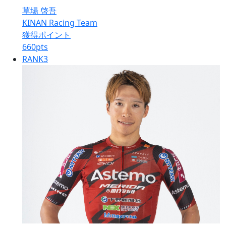
草場 啓吾
KINAN Racing Team
獲得ポイント
660
pts
RANK
3