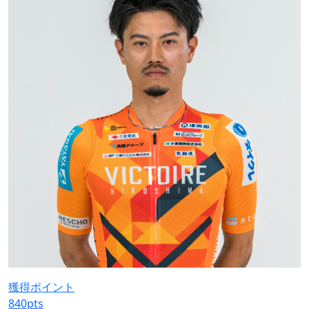
獲得ポイント
840
pts