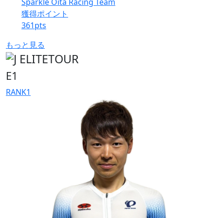
Sparkle Oita Racing Team
獲得ポイント
361
pts
もっと見る
E1
RANK
1