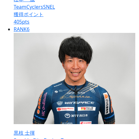
TeamCyclersSNEL
獲得ポイント
405
pts
RANK
6
黒枝 士揮