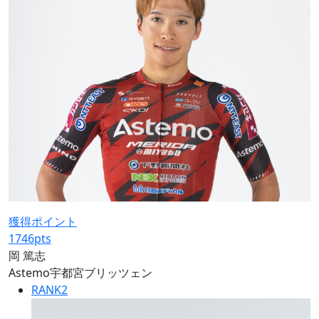
獲得ポイント
1746
pts
岡 篤志
Astemo宇都宮ブリッツェン
RANK
2