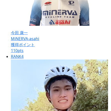
今田 康一
MiNERVA-asahi
獲得ポイント
110
pts
RANK
4