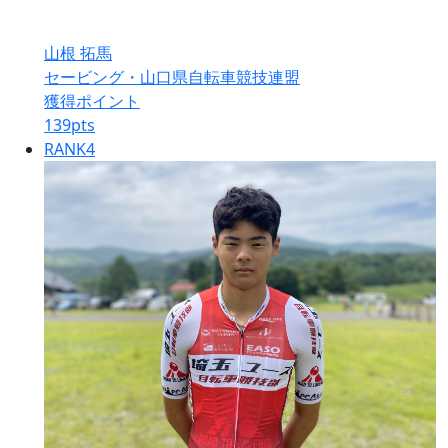
山根 拓馬
セービング・山口県自転車競技連盟
獲得ポイント
139
pts
RANK
4