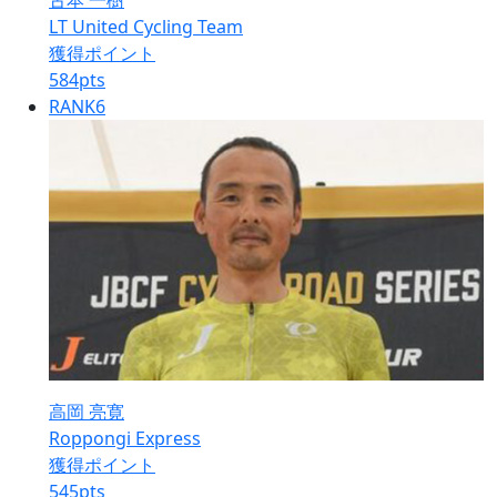
古本 一樹
LT United Cycling Team
獲得ポイント
584
pts
RANK
6
高岡 亮寛
Roppongi Express
獲得ポイント
545
pts