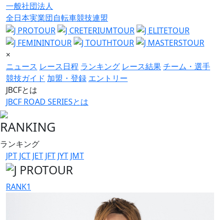
一般社団法人
全日本実業団自転車競技連盟
×
ニュース
レース日程
ランキング
レース結果
チーム・選手
競技ガイド
加盟・登録
エントリー
JBCFとは
JBCF ROAD SERIESとは
RANKING
ランキング
JPT
JCT
JET
JFT
JYT
JMT
RANK
1