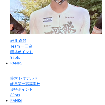
岩井 創哉
Team 一匹狼
獲得ポイント
92
pts
RANK
5
鈴木 レオナルド
岐阜第一高等学校
獲得ポイント
80
pts
RANK
6