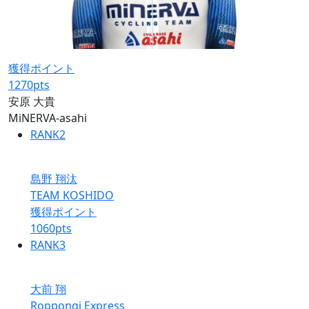
獲得ポイント
1270
pts
安原 大貴
MiNERVA-asahi
RANK
2
島野 翔汰
TEAM KOSHIDO
獲得ポイント
1060
pts
RANK
3
大前 翔
Roppongi Express