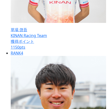
草場 啓吾
KINAN Racing Team
獲得ポイント
1150
pts
RANK
4