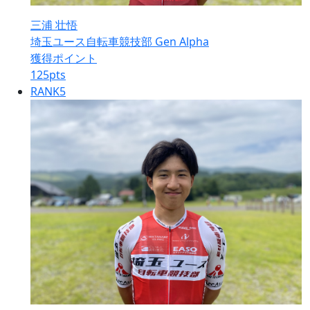
三浦 壮悟
埼玉ユース自転車競技部 Gen Alpha
獲得ポイント
125
pts
RANK
5