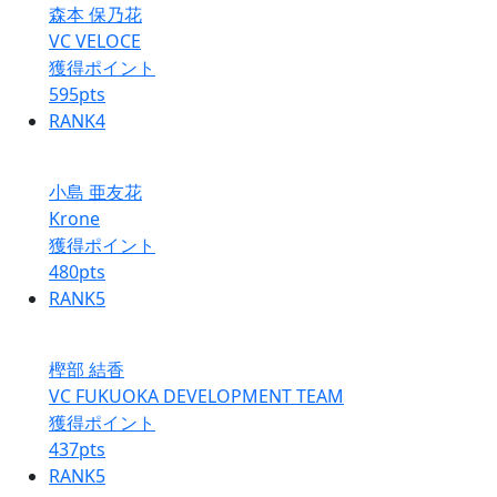
森本 保乃花
VC VELOCE
獲得ポイント
595
pts
RANK
4
小島 亜友花
Krone
獲得ポイント
480
pts
RANK
5
樫部 結香
VC FUKUOKA DEVELOPMENT TEAM
獲得ポイント
437
pts
RANK
5