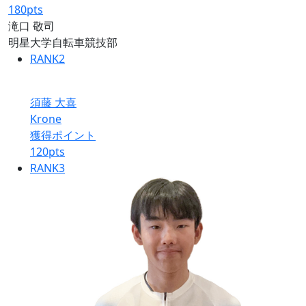
180
pts
滝口 敬司
明星大学自転車競技部
RANK
2
須藤 大喜
Krone
獲得ポイント
120
pts
RANK
3