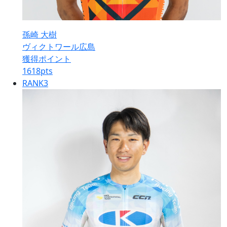
孫崎 大樹
ヴィクトワール広島
獲得ポイント
1618
pts
RANK
3