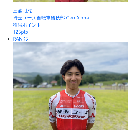
三浦 壮悟
埼玉ユース自転車競技部 Gen Alpha
獲得ポイント
125
pts
RANK
5