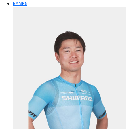
RANK
6