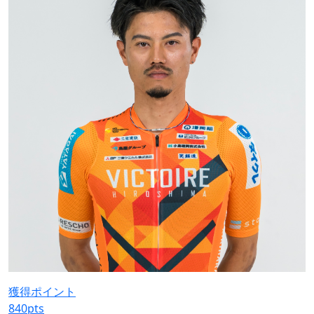
獲得ポイント
840
pts