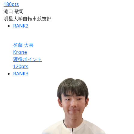
180
pts
滝口 敬司
明星大学自転車競技部
RANK
2
須藤 大喜
Krone
獲得ポイント
120
pts
RANK
3