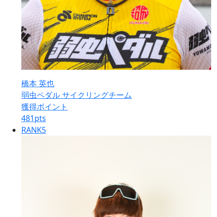
橋本 英也
弱虫ペダル サイクリングチーム
獲得ポイント
481
pts
RANK
5