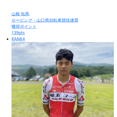
山根 拓馬
セービング・山口県自転車競技連盟
獲得ポイント
139
pts
RANK
4