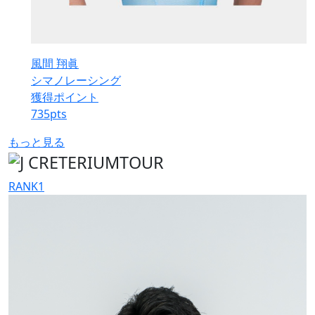
風間 翔眞
シマノレーシング
獲得ポイント
735
pts
もっと見る
RANK
1