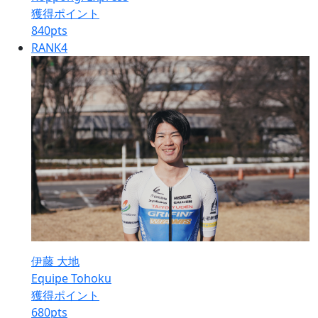
獲得ポイント
840
pts
RANK
4
伊藤 大地
Equipe Tohoku
獲得ポイント
680
pts