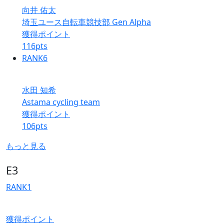
向井 佑太
埼玉ユース自転車競技部 Gen Alpha
獲得ポイント
116
pts
RANK
6
水田 知希
Astama cycling team
獲得ポイント
106
pts
もっと見る
E3
RANK
1
獲得ポイント