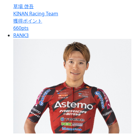
草場 啓吾
KINAN Racing Team
獲得ポイント
660
pts
RANK
3