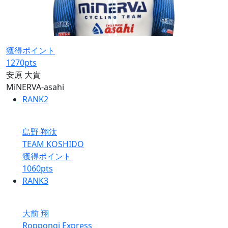
獲得ポイント
1270
pts
安原 大貴
MiNERVA-asahi
RANK
2
島野 翔汰
TEAM KOSHIDO
獲得ポイント
1060
pts
RANK
3
大前 翔
Roppongi Express