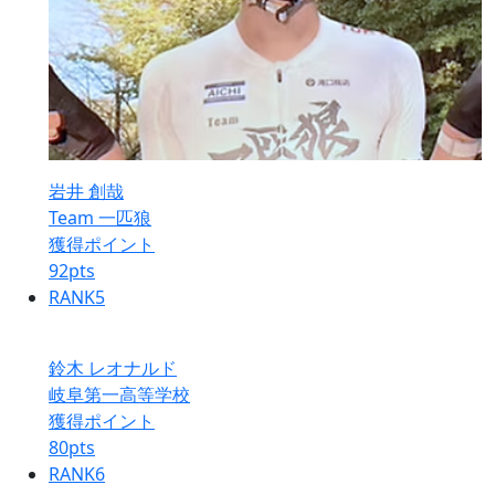
岩井 創哉
Team 一匹狼
獲得ポイント
92
pts
RANK
5
鈴木 レオナルド
岐阜第一高等学校
獲得ポイント
80
pts
RANK
6