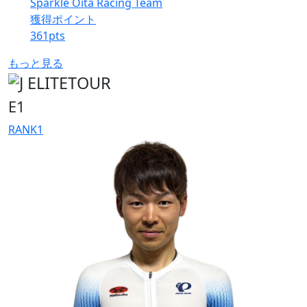
Sparkle Oita Racing Team
獲得ポイント
361
pts
もっと見る
E1
RANK
1