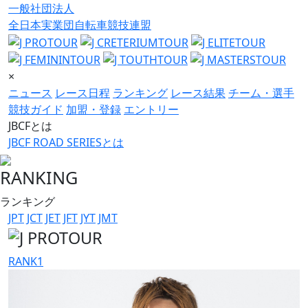
一般社団法人
全日本実業団自転車競技連盟
×
ニュース
レース日程
ランキング
レース結果
チーム・選手
競技ガイド
加盟・登録
エントリー
JBCFとは
JBCF ROAD SERIESとは
RANKING
ランキング
JPT
JCT
JET
JFT
JYT
JMT
RANK
1