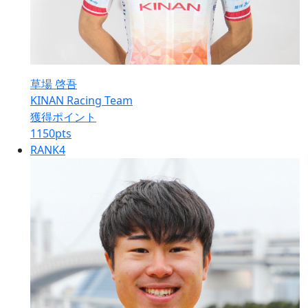
草場 啓吾
KINAN Racing Team
獲得ポイント
1150
pts
RANK
4