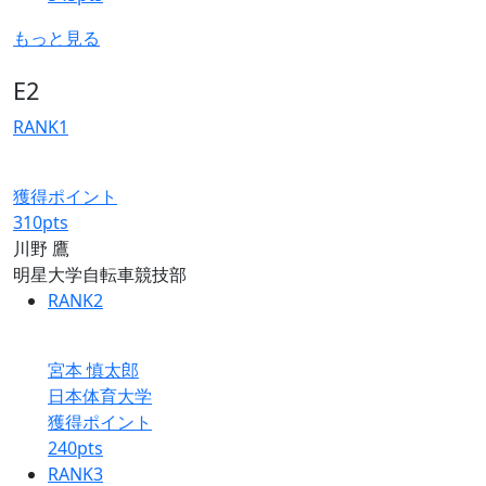
もっと見る
E2
RANK
1
獲得ポイント
310
pts
川野 鷹
明星大学自転車競技部
RANK
2
宮本 慎太郎
日本体育大学
獲得ポイント
240
pts
RANK
3