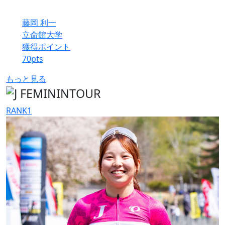
藤岡 利一
立命館大学
獲得ポイント
70
pts
もっと見る
RANK
1