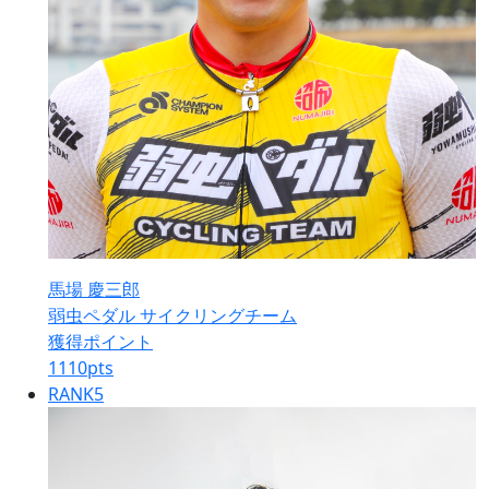
馬場 慶三郎
弱虫ペダル サイクリングチーム
獲得ポイント
1110
pts
RANK
5