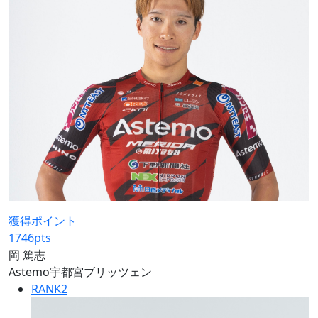
獲得ポイント
1746
pts
岡 篤志
Astemo宇都宮ブリッツェン
RANK
2