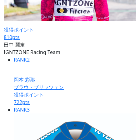
獲得ポイント
810
pts
田中 麗奈
IGNTZONE Racing Team
RANK
2
岡本 彩那
ブラウ・ブリッツェン
獲得ポイント
722
pts
RANK
3