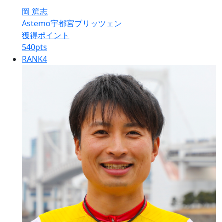
岡 篤志
Astemo宇都宮ブリッツェン
獲得ポイント
540
pts
RANK
4