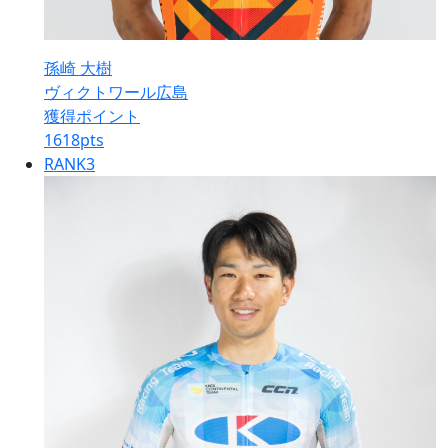
孫崎 大樹
ヴィクトワール広島
獲得ポイント
1618
pts
RANK
3