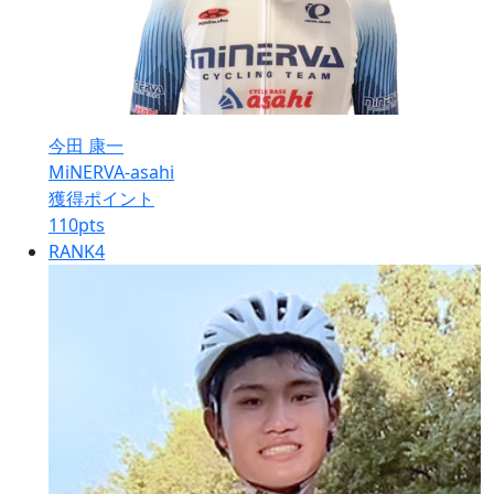
今田 康一
MiNERVA-asahi
獲得ポイント
110
pts
RANK
4