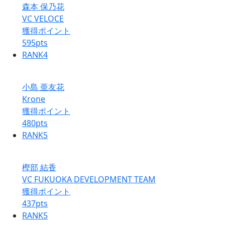
森本 保乃花
VC VELOCE
獲得ポイント
595
pts
RANK
4
小島 亜友花
Krone
獲得ポイント
480
pts
RANK
5
樫部 結香
VC FUKUOKA DEVELOPMENT TEAM
獲得ポイント
437
pts
RANK
5