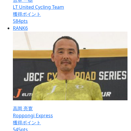
古本 一樹
LT United Cycling Team
獲得ポイント
584
pts
RANK
6
高岡 亮寛
Roppongi Express
獲得ポイント
545
pts