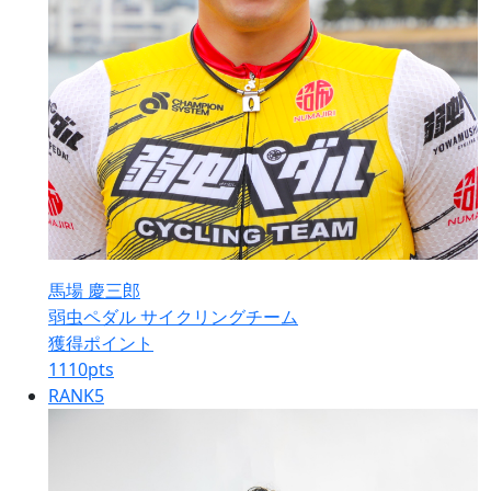
馬場 慶三郎
弱虫ペダル サイクリングチーム
獲得ポイント
1110
pts
RANK
5