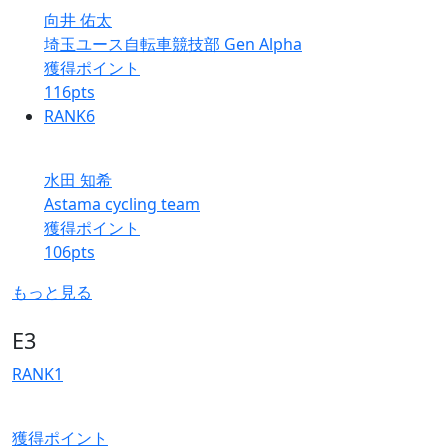
向井 佑太
埼玉ユース自転車競技部 Gen Alpha
獲得ポイント
116
pts
RANK
6
水田 知希
Astama cycling team
獲得ポイント
106
pts
もっと見る
E3
RANK
1
獲得ポイント