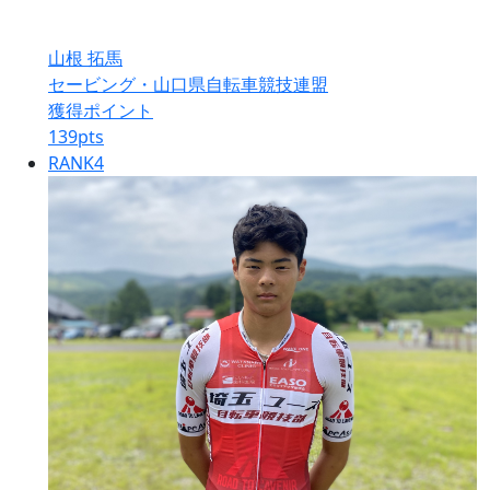
山根 拓馬
セービング・山口県自転車競技連盟
獲得ポイント
139
pts
RANK
4