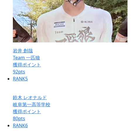
岩井 創哉
Team 一匹狼
獲得ポイント
92
pts
RANK
5
鈴木 レオナルド
岐阜第一高等学校
獲得ポイント
80
pts
RANK
6