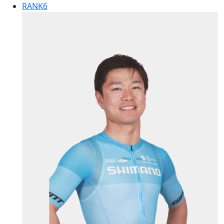
RANK
6