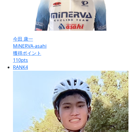
今田 康一
MiNERVA-asahi
獲得ポイント
110
pts
RANK
4