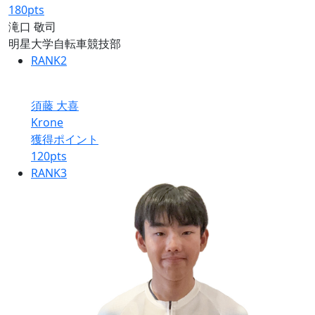
180
pts
滝口 敬司
明星大学自転車競技部
RANK
2
須藤 大喜
Krone
獲得ポイント
120
pts
RANK
3