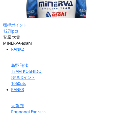
獲得ポイント
1270
pts
安原 大貴
MiNERVA-asahi
RANK
2
島野 翔汰
TEAM KOSHIDO
獲得ポイント
1060
pts
RANK
3
大前 翔
Roppongi Express