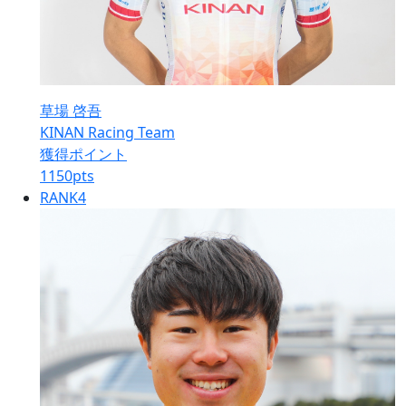
草場 啓吾
KINAN Racing Team
獲得ポイント
1150
pts
RANK
4