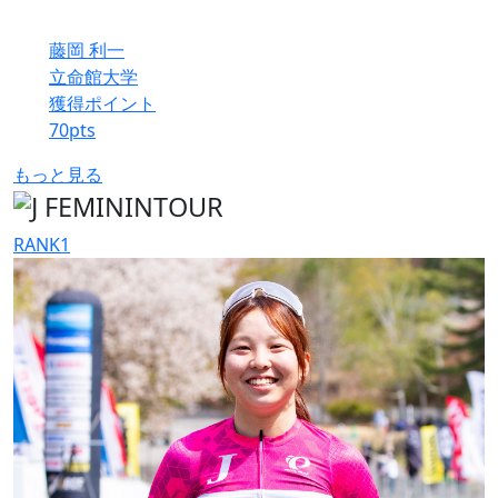
藤岡 利一
立命館大学
獲得ポイント
70
pts
もっと見る
RANK
1