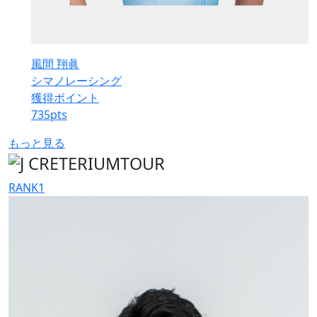
風間 翔眞
シマノレーシング
獲得ポイント
735
pts
もっと見る
RANK
1