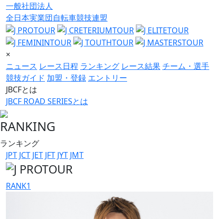
一般社団法人
全日本実業団自転車競技連盟
×
ニュース
レース日程
ランキング
レース結果
チーム・選手
競技ガイド
加盟・登録
エントリー
JBCFとは
JBCF ROAD SERIESとは
RANKING
ランキング
JPT
JCT
JET
JFT
JYT
JMT
RANK
1