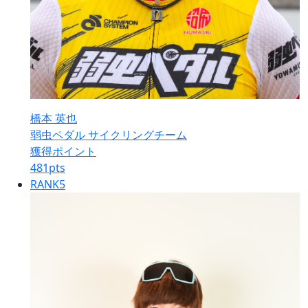
橋本 英也
弱虫ペダル サイクリングチーム
獲得ポイント
481
pts
RANK
5