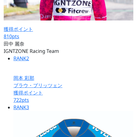
獲得ポイント
810
pts
田中 麗奈
IGNTZONE Racing Team
RANK
2
岡本 彩那
ブラウ・ブリッツェン
獲得ポイント
722
pts
RANK
3