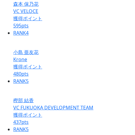
森本 保乃花
VC VELOCE
獲得ポイント
595
pts
RANK
4
小島 亜友花
Krone
獲得ポイント
480
pts
RANK
5
樫部 結香
VC FUKUOKA DEVELOPMENT TEAM
獲得ポイント
437
pts
RANK
5