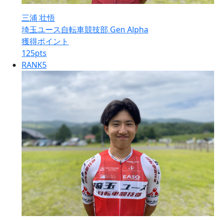
三浦 壮悟
埼玉ユース自転車競技部 Gen Alpha
獲得ポイント
125
pts
RANK
5