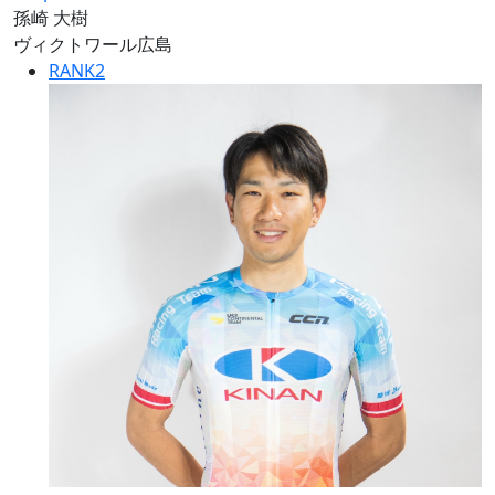
孫崎 大樹
ヴィクトワール広島
RANK
2