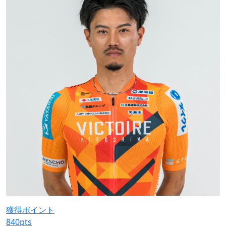
獲得ポイント
840
pts