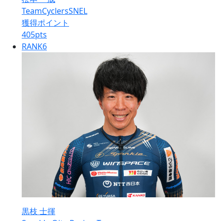
TeamCyclersSNEL
獲得ポイント
405
pts
RANK
6
黒枝 士揮