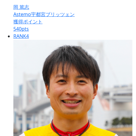
岡 篤志
Astemo宇都宮ブリッツェン
獲得ポイント
540
pts
RANK
4