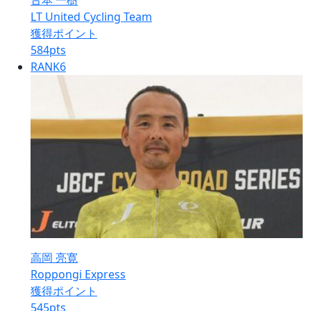
古本 一樹
LT United Cycling Team
獲得ポイント
584
pts
RANK
6
高岡 亮寛
Roppongi Express
獲得ポイント
545
pts