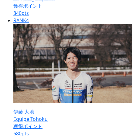
獲得ポイント
840
pts
RANK
4
伊藤 大地
Equipe Tohoku
獲得ポイント
680
pts