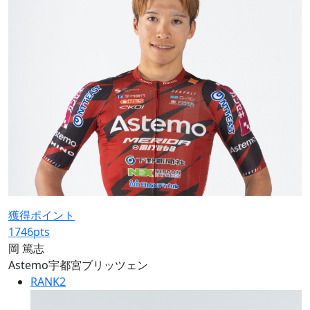
獲得ポイント
1746
pts
岡 篤志
Astemo宇都宮ブリッツェン
RANK
2