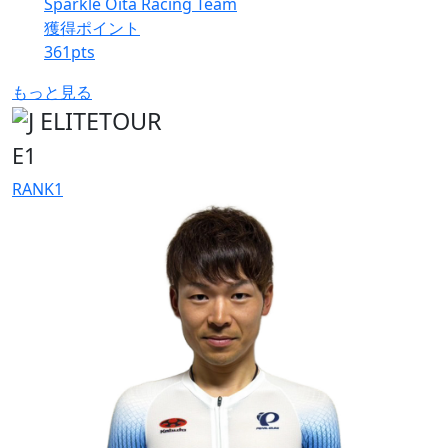
Sparkle Oita Racing Team
獲得ポイント
361
pts
もっと見る
E1
RANK
1