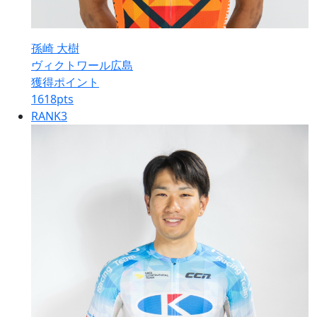
孫崎 大樹
ヴィクトワール広島
獲得ポイント
1618
pts
RANK
3