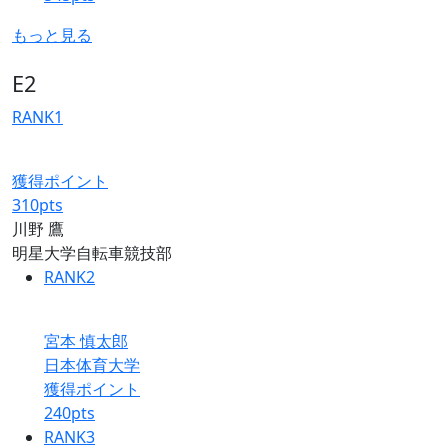
もっと見る
E2
RANK
1
獲得ポイント
310
pts
川野 鷹
明星大学自転車競技部
RANK
2
宮本 慎太郎
日本体育大学
獲得ポイント
240
pts
RANK
3