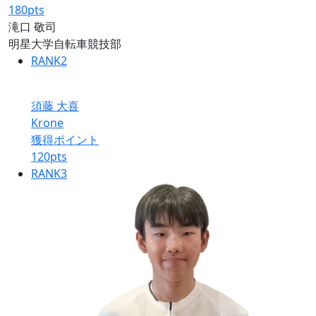
180
pts
滝口 敬司
明星大学自転車競技部
RANK
2
須藤 大喜
Krone
獲得ポイント
120
pts
RANK
3