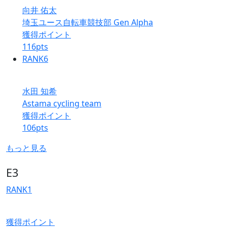
向井 佑太
埼玉ユース自転車競技部 Gen Alpha
獲得ポイント
116
pts
RANK
6
水田 知希
Astama cycling team
獲得ポイント
106
pts
もっと見る
E3
RANK
1
獲得ポイント