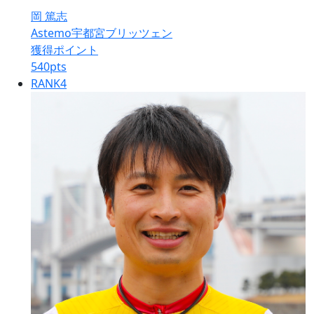
岡 篤志
Astemo宇都宮ブリッツェン
獲得ポイント
540
pts
RANK
4