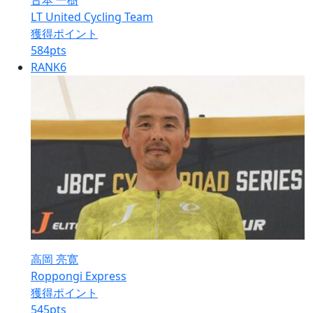
古本 一樹
LT United Cycling Team
獲得ポイント
584
pts
RANK
6
高岡 亮寛
Roppongi Express
獲得ポイント
545
pts