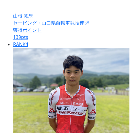
山根 拓馬
セービング・山口県自転車競技連盟
獲得ポイント
139
pts
RANK
4