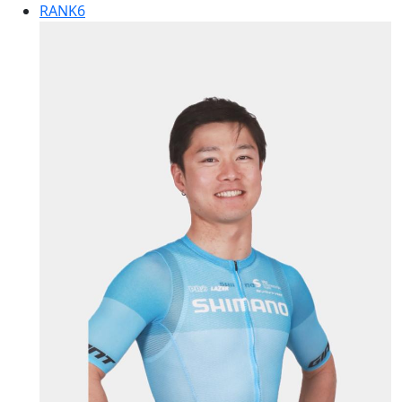
RANK
6