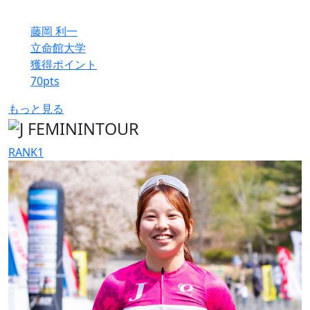
藤岡 利一
立命館大学
獲得ポイント
70
pts
もっと見る
RANK
1