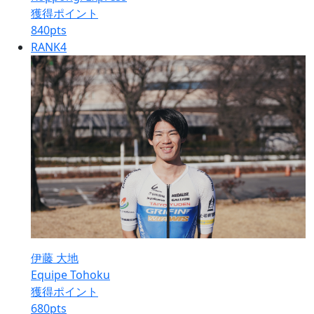
獲得ポイント
840
pts
RANK
4
伊藤 大地
Equipe Tohoku
獲得ポイント
680
pts