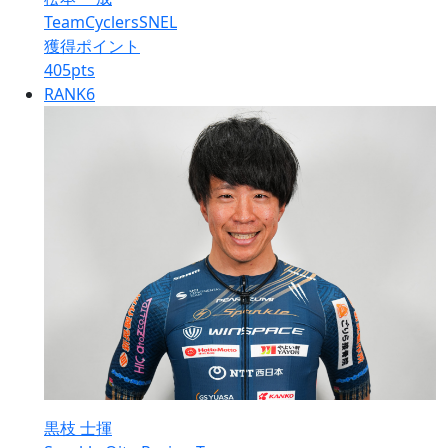
TeamCyclersSNEL
獲得ポイント
405
pts
RANK
6
黒枝 士揮