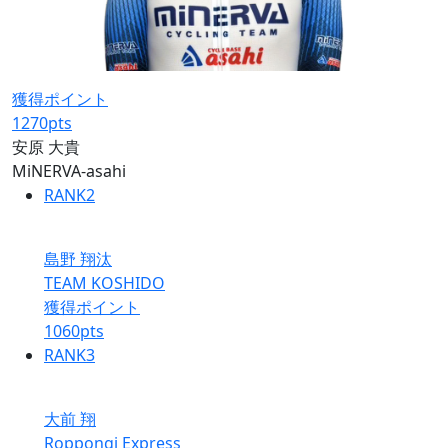
獲得ポイント
1270
pts
安原 大貴
MiNERVA-asahi
RANK
2
島野 翔汰
TEAM KOSHIDO
獲得ポイント
1060
pts
RANK
3
大前 翔
Roppongi Express