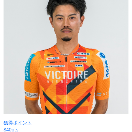
獲得ポイント
840
pts