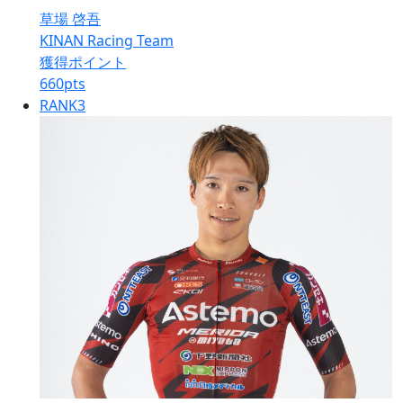
草場 啓吾
KINAN Racing Team
獲得ポイント
660
pts
RANK
3