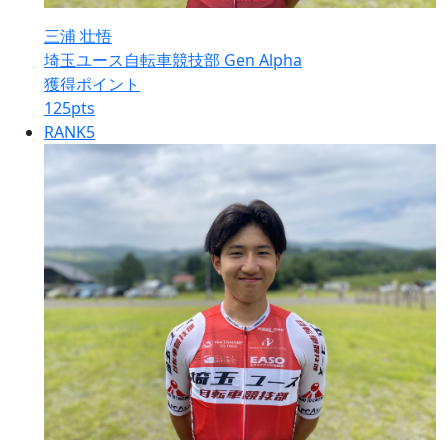
三浦 壮悟
埼玉ユース自転車競技部 Gen Alpha
獲得ポイント
125
pts
RANK
5