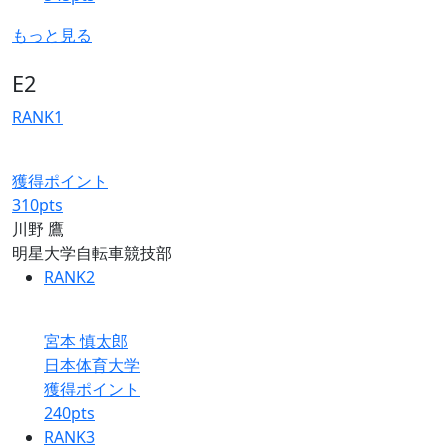
もっと見る
E2
RANK
1
獲得ポイント
310
pts
川野 鷹
明星大学自転車競技部
RANK
2
宮本 慎太郎
日本体育大学
獲得ポイント
240
pts
RANK
3