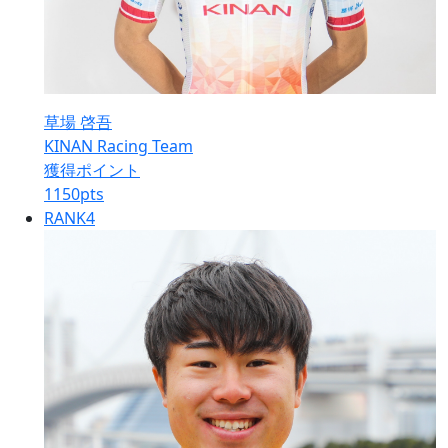
草場 啓吾
KINAN Racing Team
獲得ポイント
1150
pts
RANK
4