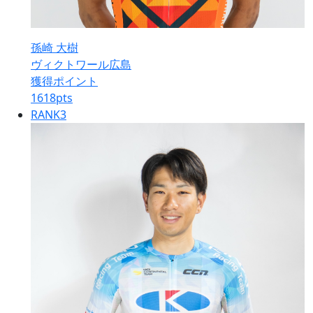
孫崎 大樹
ヴィクトワール広島
獲得ポイント
1618
pts
RANK
3