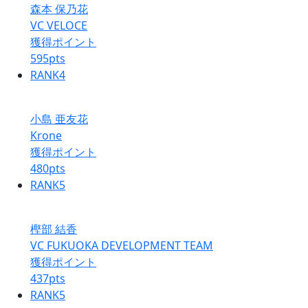
森本 保乃花
VC VELOCE
獲得ポイント
595
pts
RANK
4
小島 亜友花
Krone
獲得ポイント
480
pts
RANK
5
樫部 結香
VC FUKUOKA DEVELOPMENT TEAM
獲得ポイント
437
pts
RANK
5