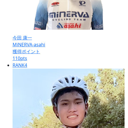
今田 康一
MiNERVA-asahi
獲得ポイント
110
pts
RANK
4