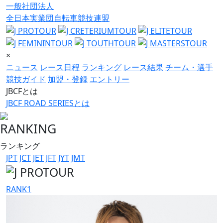
一般社団法人
全日本実業団自転車競技連盟
×
ニュース
レース日程
ランキング
レース結果
チーム・選手
競技ガイド
加盟・登録
エントリー
JBCFとは
JBCF ROAD SERIESとは
RANKING
ランキング
JPT
JCT
JET
JFT
JYT
JMT
RANK
1