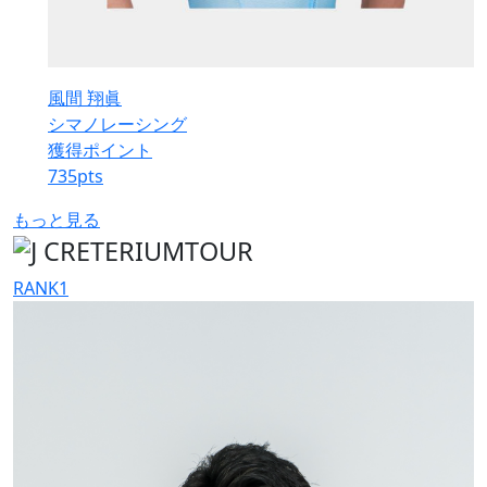
風間 翔眞
シマノレーシング
獲得ポイント
735
pts
もっと見る
RANK
1