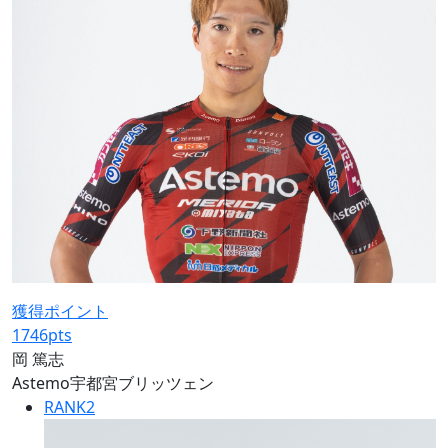
獲得ポイント
1746
pts
岡 篤志
Astemo宇都宮ブリッツェン
RANK
2