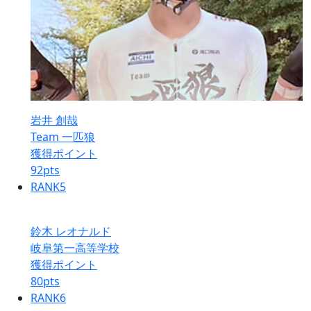
岩井 創哉
Team 一匹狼
獲得ポイント
92
pts
RANK
5
鈴木 レオナルド
岐阜第一高等学校
獲得ポイント
80
pts
RANK
6