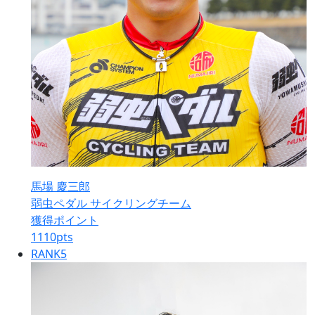
馬場 慶三郎
弱虫ペダル サイクリングチーム
獲得ポイント
1110
pts
RANK
5