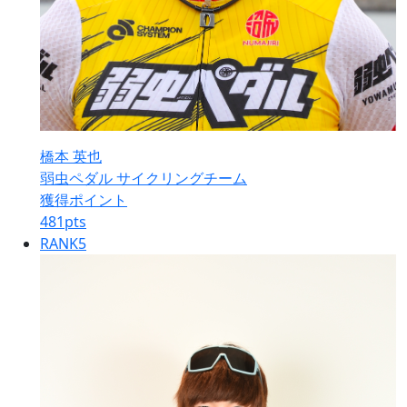
橋本 英也
弱虫ペダル サイクリングチーム
獲得ポイント
481
pts
RANK
5