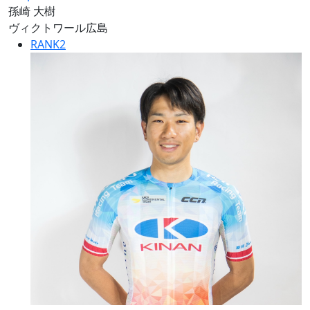
孫崎 大樹
ヴィクトワール広島
RANK
2