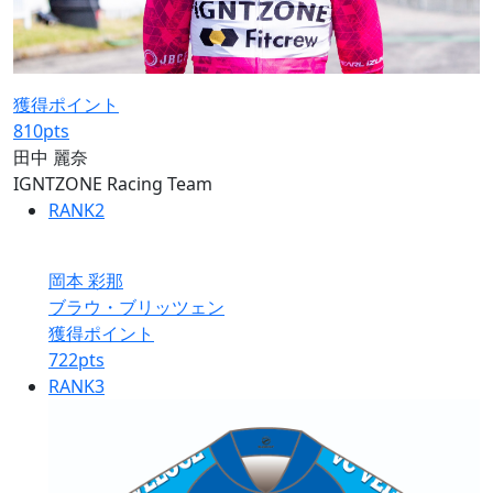
獲得ポイント
810
pts
田中 麗奈
IGNTZONE Racing Team
RANK
2
岡本 彩那
ブラウ・ブリッツェン
獲得ポイント
722
pts
RANK
3