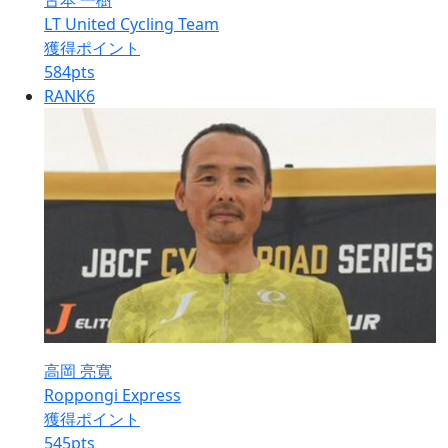
古本 一樹
LT United Cycling Team
獲得ポイント
584
pts
RANK
6
高岡 亮寛
Roppongi Express
獲得ポイント
545
pts