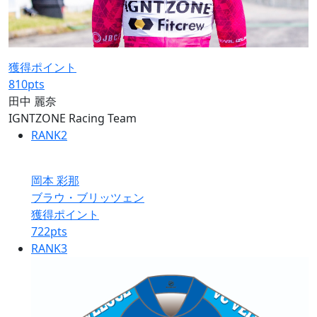
獲得ポイント
810
pts
田中 麗奈
IGNTZONE Racing Team
RANK
2
岡本 彩那
ブラウ・ブリッツェン
獲得ポイント
722
pts
RANK
3