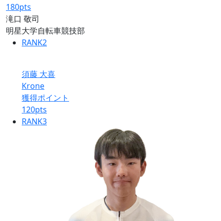
180
pts
滝口 敬司
明星大学自転車競技部
RANK
2
須藤 大喜
Krone
獲得ポイント
120
pts
RANK
3