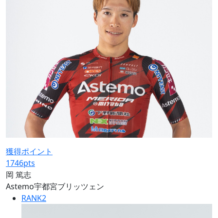
獲得ポイント
1746
pts
岡 篤志
Astemo宇都宮ブリッツェン
RANK
2