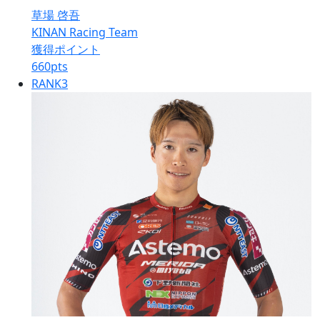
草場 啓吾
KINAN Racing Team
獲得ポイント
660
pts
RANK
3