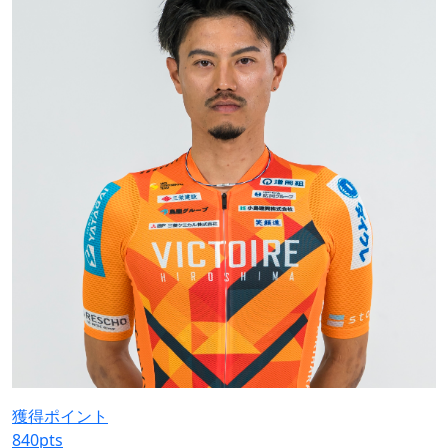
獲得ポイント
840
pts