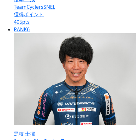
TeamCyclersSNEL
獲得ポイント
405
pts
RANK
6
黒枝 士揮