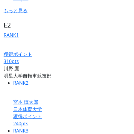
もっと見る
E2
RANK
1
獲得ポイント
310
pts
川野 鷹
明星大学自転車競技部
RANK
2
宮本 慎太郎
日本体育大学
獲得ポイント
240
pts
RANK
3