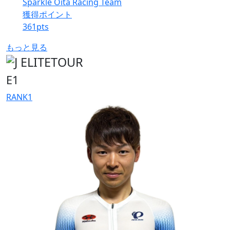
Sparkle Oita Racing Team
獲得ポイント
361
pts
もっと見る
E1
RANK
1