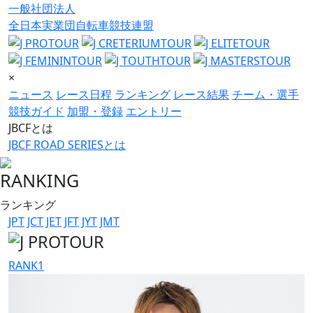
一般社団法人
全日本実業団自転車競技連盟
×
ニュース
レース日程
ランキング
レース結果
チーム・選手
競技ガイド
加盟・登録
エントリー
JBCFとは
JBCF ROAD SERIESとは
RANKING
ランキング
JPT
JCT
JET
JFT
JYT
JMT
RANK
1