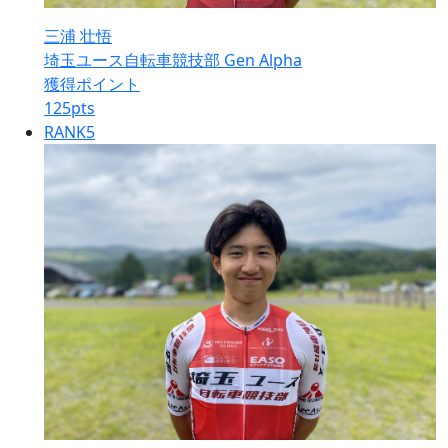
三浦 壮悟
埼玉ユース自転車競技部 Gen Alpha
獲得ポイント
125
pts
RANK
5