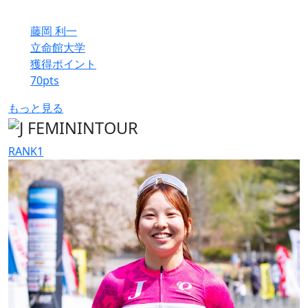
藤岡 利一
立命館大学
獲得ポイント
70
pts
もっと見る
RANK
1