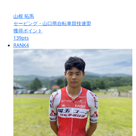
山根 拓馬
セービング・山口県自転車競技連盟
獲得ポイント
139
pts
RANK
4