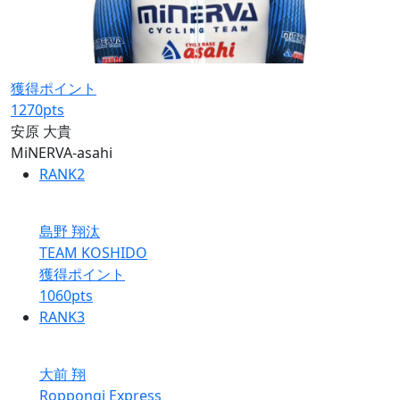
獲得ポイント
1270
pts
安原 大貴
MiNERVA-asahi
RANK
2
島野 翔汰
TEAM KOSHIDO
獲得ポイント
1060
pts
RANK
3
大前 翔
Roppongi Express