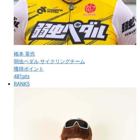
橋本 英也
弱虫ペダル サイクリングチーム
獲得ポイント
481
pts
RANK
5