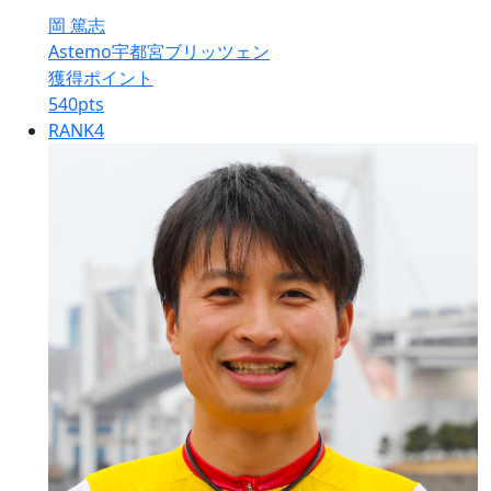
岡 篤志
Astemo宇都宮ブリッツェン
獲得ポイント
540
pts
RANK
4