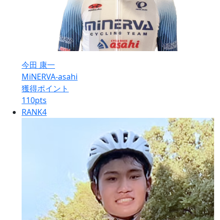
今田 康一
MiNERVA-asahi
獲得ポイント
110
pts
RANK
4