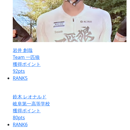
岩井 創哉
Team 一匹狼
獲得ポイント
92
pts
RANK
5
鈴木 レオナルド
岐阜第一高等学校
獲得ポイント
80
pts
RANK
6