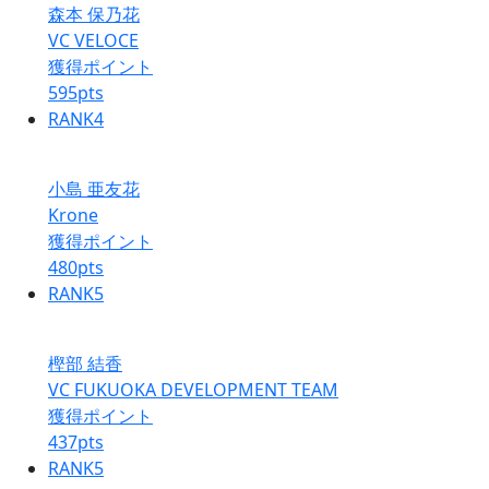
森本 保乃花
VC VELOCE
獲得ポイント
595
pts
RANK
4
小島 亜友花
Krone
獲得ポイント
480
pts
RANK
5
樫部 結香
VC FUKUOKA DEVELOPMENT TEAM
獲得ポイント
437
pts
RANK
5