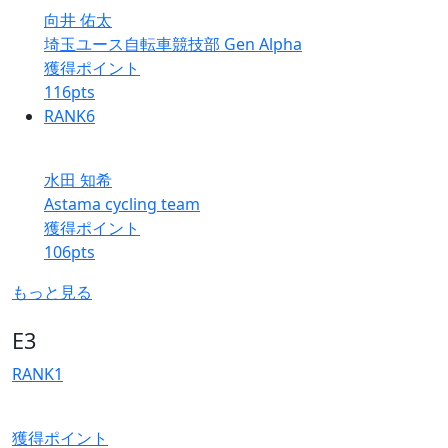
向井 佑太
埼玉ユース自転車競技部 Gen Alpha
獲得ポイント
116
pts
RANK
6
水田 知希
Astama cycling team
獲得ポイント
106
pts
もっと見る
E3
RANK
1
獲得ポイント