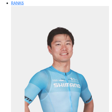
RANK
6