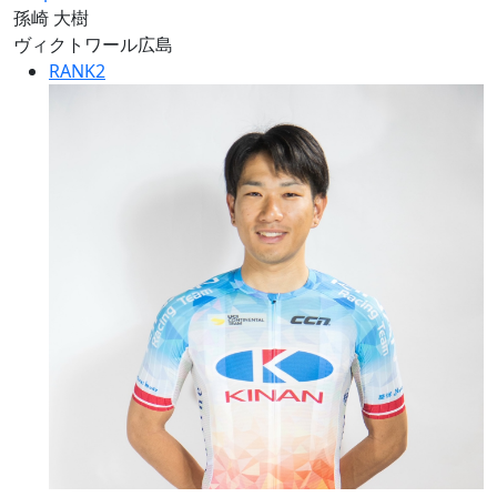
孫崎 大樹
ヴィクトワール広島
RANK
2