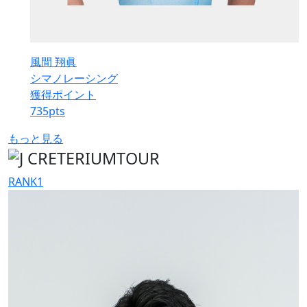
風間 翔眞
シマノレーシング
獲得ポイント
735
pts
もっと見る
RANK
1