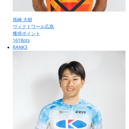
孫崎 大樹
ヴィクトワール広島
獲得ポイント
1618
pts
RANK
3