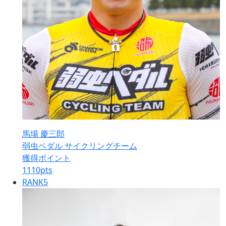
馬場 慶三郎
弱虫ペダル サイクリングチーム
獲得ポイント
1110
pts
RANK
5