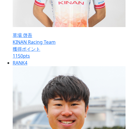
草場 啓吾
KINAN Racing Team
獲得ポイント
1150
pts
RANK
4