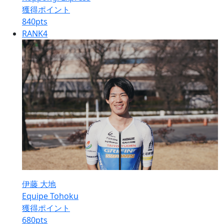
獲得ポイント
840
pts
RANK
4
伊藤 大地
Equipe Tohoku
獲得ポイント
680
pts