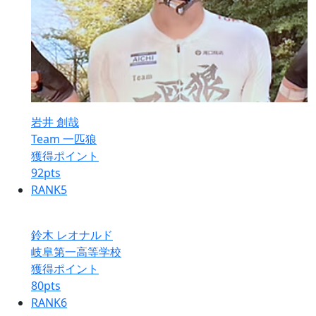
岩井 創哉
Team 一匹狼
獲得ポイント
92
pts
RANK
5
鈴木 レオナルド
岐阜第一高等学校
獲得ポイント
80
pts
RANK
6