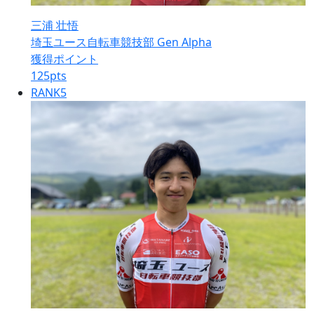
三浦 壮悟
埼玉ユース自転車競技部 Gen Alpha
獲得ポイント
125
pts
RANK
5