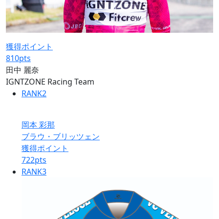
獲得ポイント
810
pts
田中 麗奈
IGNTZONE Racing Team
RANK
2
岡本 彩那
ブラウ・ブリッツェン
獲得ポイント
722
pts
RANK
3