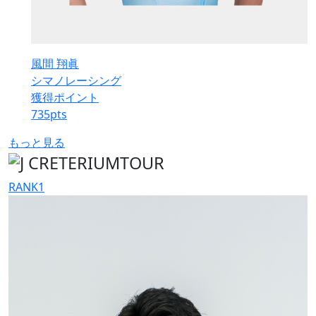
風間 翔眞
シマノレーシング
獲得ポイント
735
pts
もっと見る
RANK
1