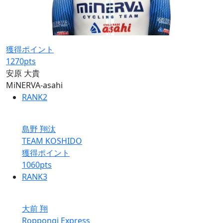
獲得ポイント
1270
pts
安原 大貴
MiNERVA-asahi
RANK
2
島野 翔汰
TEAM KOSHIDO
獲得ポイント
1060
pts
RANK
3
大前 翔
Roppongi Express