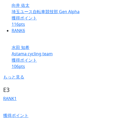
向井 佑太
埼玉ユース自転車競技部 Gen Alpha
獲得ポイント
116
pts
RANK
6
水田 知希
Astama cycling team
獲得ポイント
106
pts
もっと見る
E3
RANK
1
獲得ポイント