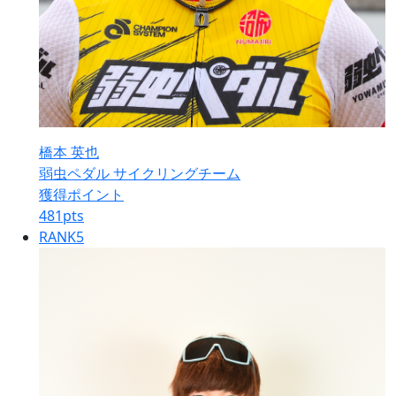
橋本 英也
弱虫ペダル サイクリングチーム
獲得ポイント
481
pts
RANK
5