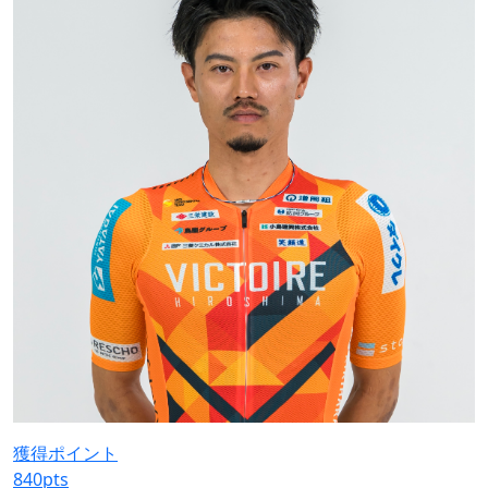
獲得ポイント
840
pts