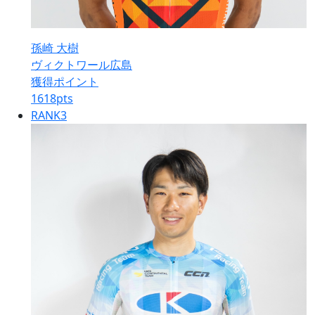
孫崎 大樹
ヴィクトワール広島
獲得ポイント
1618
pts
RANK
3