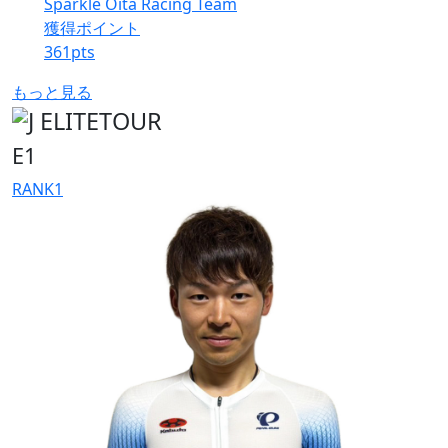
Sparkle Oita Racing Team
獲得ポイント
361
pts
もっと見る
E1
RANK
1