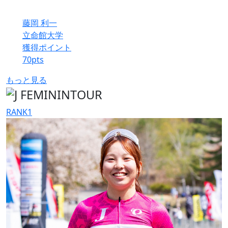
藤岡 利一
立命館大学
獲得ポイント
70
pts
もっと見る
RANK
1