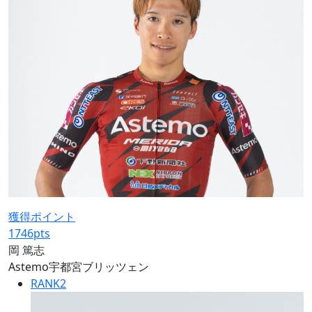
獲得ポイント
1746
pts
岡 篤志
Astemo宇都宮ブリッツェン
RANK
2