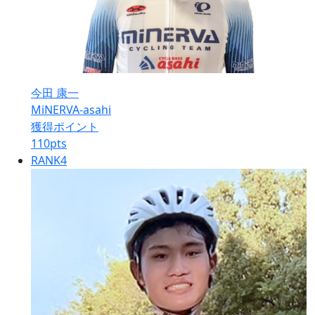
今田 康一
MiNERVA-asahi
獲得ポイント
110
pts
RANK
4