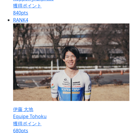
獲得ポイント
840
pts
RANK
4
伊藤 大地
Equipe Tohoku
獲得ポイント
680
pts