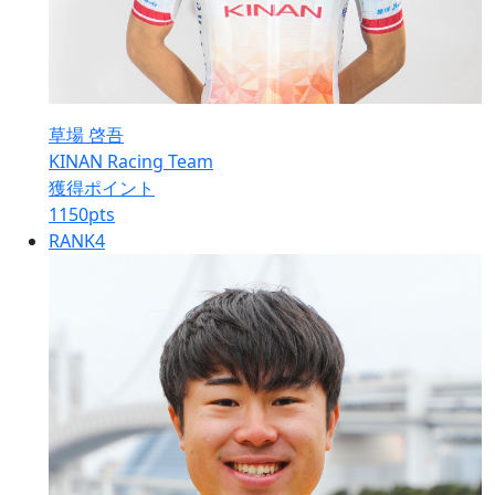
草場 啓吾
KINAN Racing Team
獲得ポイント
1150
pts
RANK
4