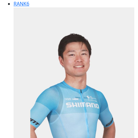
RANK
6