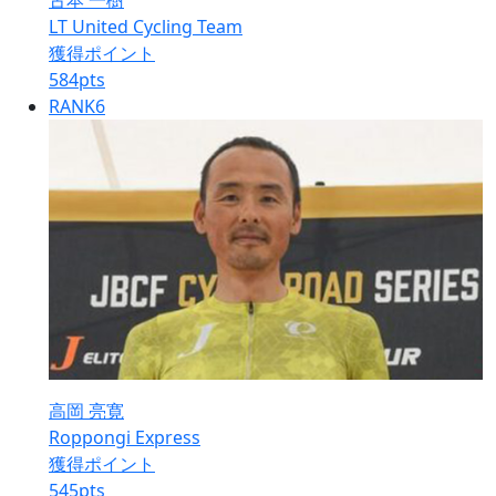
古本 一樹
LT United Cycling Team
獲得ポイント
584
pts
RANK
6
高岡 亮寛
Roppongi Express
獲得ポイント
545
pts