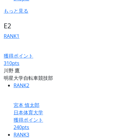
もっと見る
E2
RANK
1
獲得ポイント
310
pts
川野 鷹
明星大学自転車競技部
RANK
2
宮本 慎太郎
日本体育大学
獲得ポイント
240
pts
RANK
3