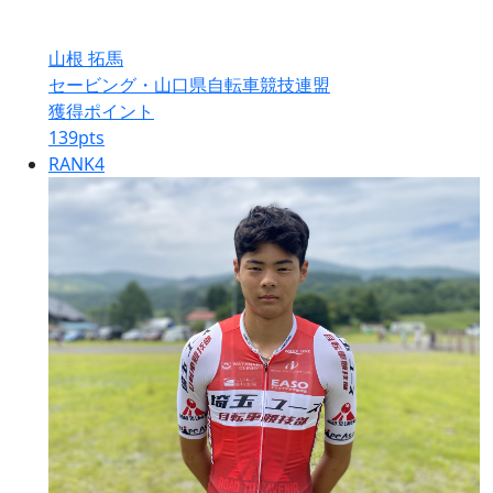
山根 拓馬
セービング・山口県自転車競技連盟
獲得ポイント
139
pts
RANK
4