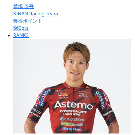
草場 啓吾
KINAN Racing Team
獲得ポイント
660
pts
RANK
3