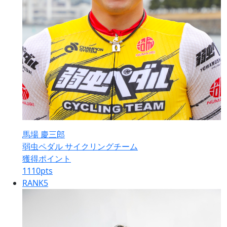
馬場 慶三郎
弱虫ペダル サイクリングチーム
獲得ポイント
1110
pts
RANK
5