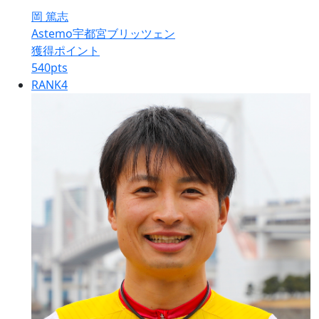
岡 篤志
Astemo宇都宮ブリッツェン
獲得ポイント
540
pts
RANK
4