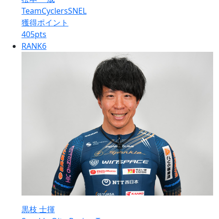
TeamCyclersSNEL
獲得ポイント
405
pts
RANK
6
黒枝 士揮