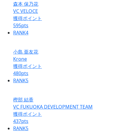
森本 保乃花
VC VELOCE
獲得ポイント
595
pts
RANK
4
小島 亜友花
Krone
獲得ポイント
480
pts
RANK
5
樫部 結香
VC FUKUOKA DEVELOPMENT TEAM
獲得ポイント
437
pts
RANK
5