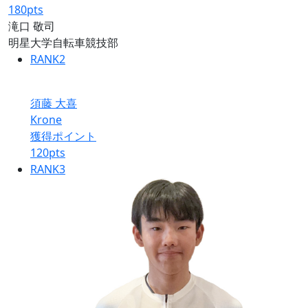
180
pts
滝口 敬司
明星大学自転車競技部
RANK
2
須藤 大喜
Krone
獲得ポイント
120
pts
RANK
3