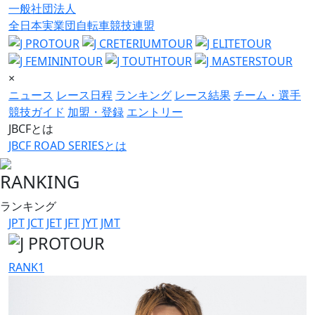
一般社団法人
全日本実業団自転車競技連盟
×
ニュース
レース日程
ランキング
レース結果
チーム・選手
競技ガイド
加盟・登録
エントリー
JBCFとは
JBCF ROAD SERIESとは
RANKING
ランキング
JPT
JCT
JET
JFT
JYT
JMT
RANK
1