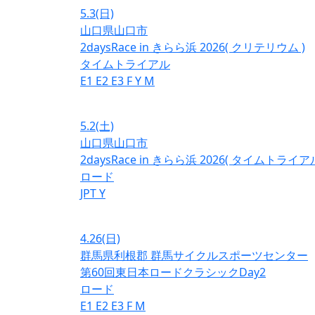
5.3
(日)
山口県山口市
2daysRace in きらら浜 2026( クリテリウム )
タイムトライアル
E1
E2
E3
F
Y
M
5.2
(土)
山口県山口市
2daysRace in きらら浜 2026( タイムトライアル
ロード
JPT
Y
4.26
(日)
群馬県利根郡 群馬サイクルスポーツセンター
第60回東日本ロードクラシックDay2
ロード
E1
E2
E3
F
M