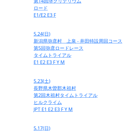
第14回堺クリテリウム
ロード
E1/E2
E3
F
5.24
(日)
新潟県弥彦村 上泉 - 井田特設周回コース
第5回弥彦ロードレース
タイムトライアル
E1
E2
E3
F
Y
M
5.23
(土)
長野県木曽郡木祖村
第2回木祖村タイムトライアル
ヒルクライム
JPT
E1
E2
E3
F
Y
M
5.17
(日)