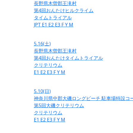
長野県木曽郡王滝村
第4回おんたけヒルクライム
タイムトライアル
JPT
E1
E2
E3
F
Y
M
5.16
(土)
長野県木曽郡王滝村
第4回おんたけタイムトライアル
クリテリウム
E1
E2
E3
F
Y
M
5.10
(日)
神奈川県中郡大磯ロングビーチ 駐車場特設コ
第5回大磯クリテリウム
クリテリウム
E1
E2
E3
F
Y
M