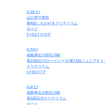
6.20
(土)
山口県下関市
第4回しものせきクリテリウム
ロード
E1/E2
F
U19
P
6.7
(日)
福島県石川郡石川町
第23回石川ロードレース(第15回ジュニアチ
クリテリウム
U19/U17
P
6.6
(土)
福島県石川郡石川町
第5回石川クリテリウム
ロード