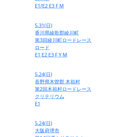
E1/E2
E3
F
M
5.31
(日)
香川県綾歌郡綾川町
第3回綾川町ロードレース
ロード
E1
E2
E3
F
Y
M
5.24
(日)
長野県木曽郡 木祖村
第2回木祖村ロードレース
クリテリウム
E1
5.24
(日)
大阪府堺市