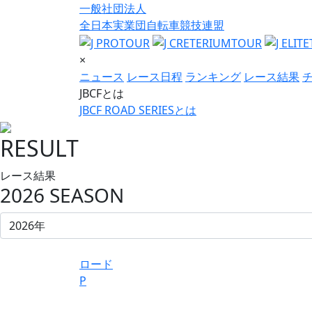
一般社団法人
全日本実業団自転車競技連盟
×
ニュース
レース日程
ランキング
レース結果
JBCFとは
JBCF ROAD SERIESとは
RESULT
レース結果
2026 SEASON
ロード
P