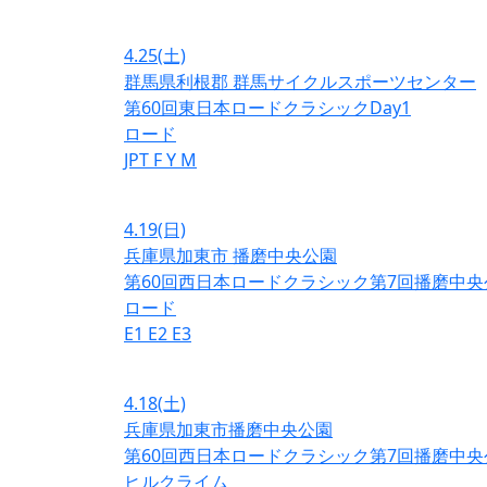
4.25
(土)
群馬県利根郡 群馬サイクルスポーツセンター
第60回東日本ロードクラシックDay1
ロード
JPT
F
Y
M
4.19
(日)
兵庫県加東市 播磨中央公園
第60回西日本ロードクラシック第7回播磨中央
ロード
E1
E2
E3
4.18
(土)
兵庫県加東市播磨中央公園
第60回西日本ロードクラシック第7回播磨中央
ヒルクライム