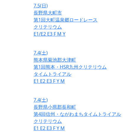
7.5
(日)
長野県大町市
第1回大町温泉郷ロードレース
クリテリウム
E1/E2
E3
F
M
Y
7.4
(土)
熊本県菊池郡大津町
第1回熊本・HSR九州クリテリウム
タイムトライアル
E1
E2
E3
F
Y
M
7.4
(土)
長野県小県郡長和町
第4回信州・ながわまちタイムトライアル
クリテリウム
E1
E2
E3
F
Y
M