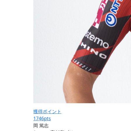
獲得ポイント
1746
pts
岡 篤志