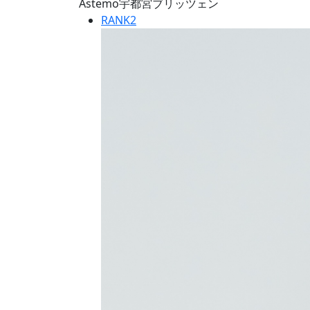
Astemo宇都宮ブリッツェン
RANK
2