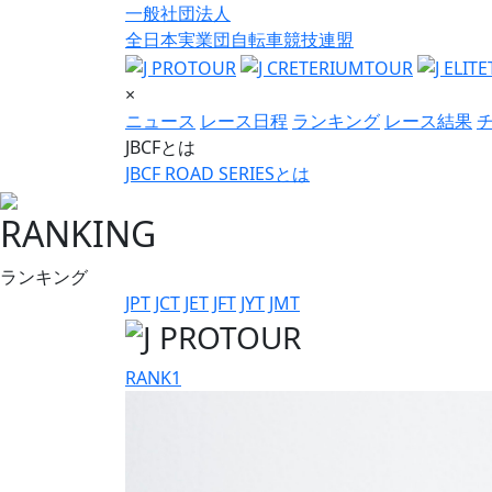
一般社団法人
全日本実業団自転車競技連盟
×
ニュース
レース日程
ランキング
レース結果
JBCFとは
JBCF ROAD SERIESとは
RANKING
ランキング
JPT
JCT
JET
JFT
JYT
JMT
RANK
1