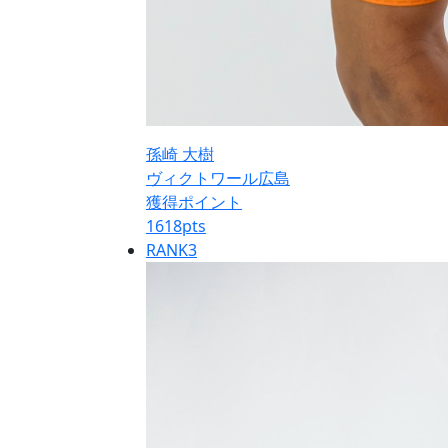
孫崎 大樹
ヴィクトワール広島
獲得ポイント
1618
pts
RANK
3