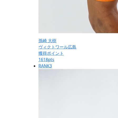
孫崎 大樹
ヴィクトワール広島
獲得ポイント
1618
pts
RANK
3