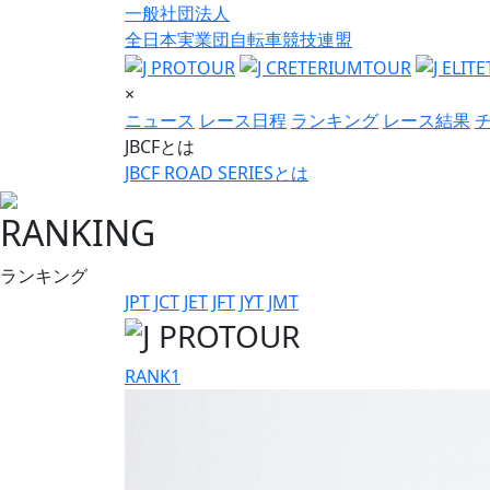
一般社団法人
全日本実業団自転車競技連盟
×
ニュース
レース日程
ランキング
レース結果
JBCFとは
JBCF ROAD SERIESとは
RANKING
ランキング
JPT
JCT
JET
JFT
JYT
JMT
RANK
1