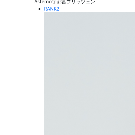
Astemo宇都宮ブリッツェン
RANK
2