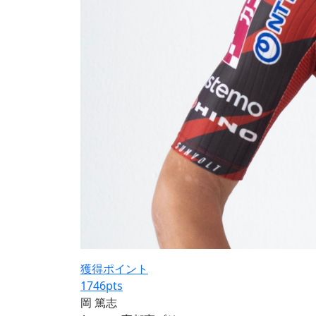
獲得ポイント
1746
pts
岡 篤志