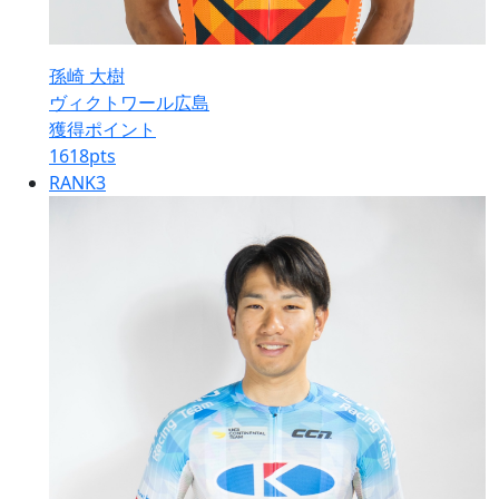
孫崎 大樹
ヴィクトワール広島
獲得ポイント
1618
pts
RANK
3