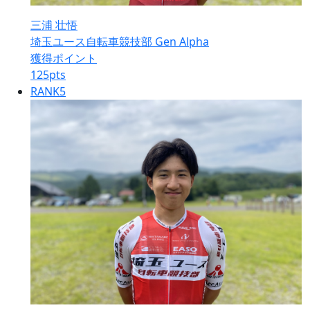
三浦 壮悟
埼玉ユース自転車競技部 Gen Alpha
獲得ポイント
125
pts
RANK
5