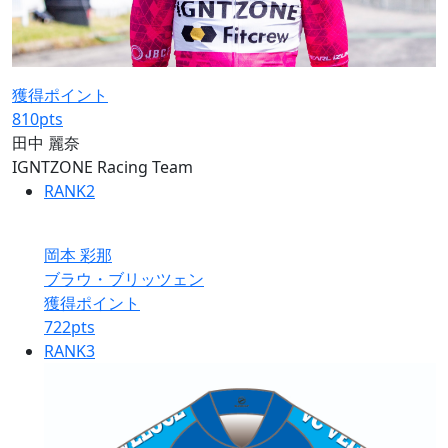
獲得ポイント
810
pts
田中 麗奈
IGNTZONE Racing Team
RANK
2
岡本 彩那
ブラウ・ブリッツェン
獲得ポイント
722
pts
RANK
3