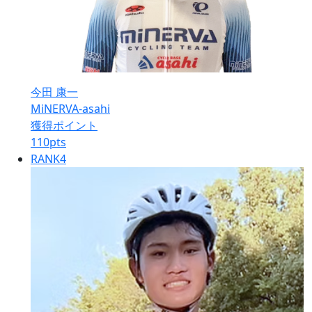
今田 康一
MiNERVA-asahi
獲得ポイント
110
pts
RANK
4