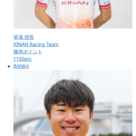
草場 啓吾
KINAN Racing Team
獲得ポイント
1150
pts
RANK
4