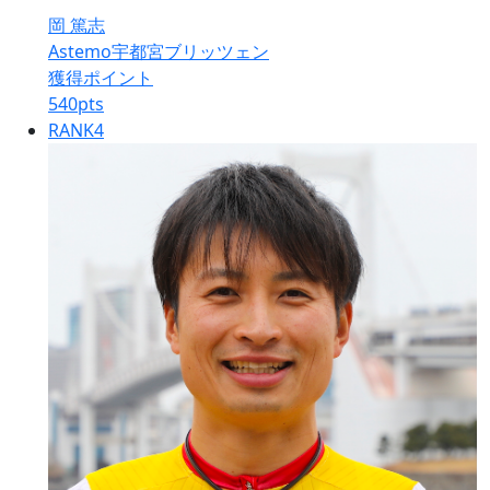
岡 篤志
Astemo宇都宮ブリッツェン
獲得ポイント
540
pts
RANK
4