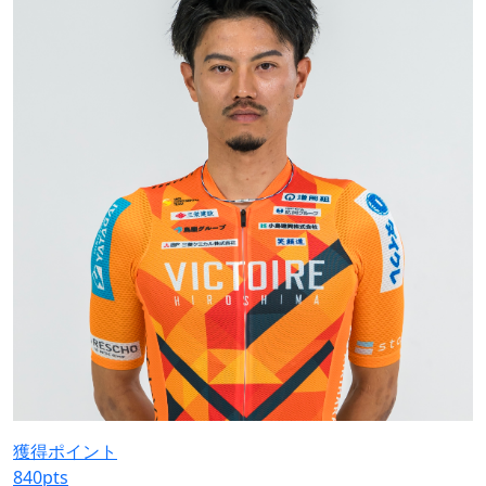
獲得ポイント
840
pts