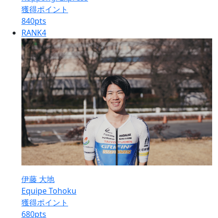
獲得ポイント
840
pts
RANK
4
伊藤 大地
Equipe Tohoku
獲得ポイント
680
pts