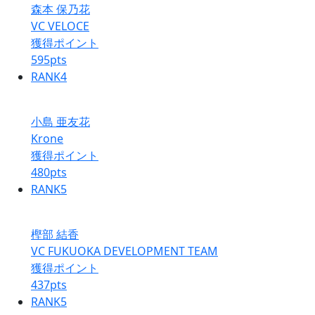
森本 保乃花
VC VELOCE
獲得ポイント
595
pts
RANK
4
小島 亜友花
Krone
獲得ポイント
480
pts
RANK
5
樫部 結香
VC FUKUOKA DEVELOPMENT TEAM
獲得ポイント
437
pts
RANK
5