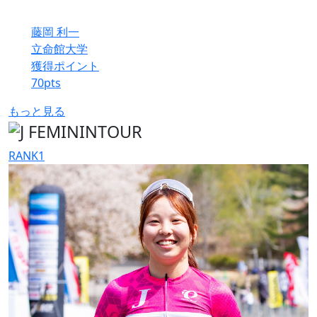
藤岡 利一
立命館大学
獲得ポイント
70
pts
もっと見る
RANK
1