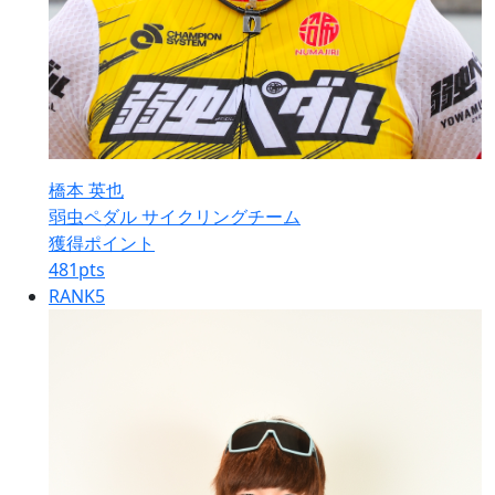
橋本 英也
弱虫ペダル サイクリングチーム
獲得ポイント
481
pts
RANK
5