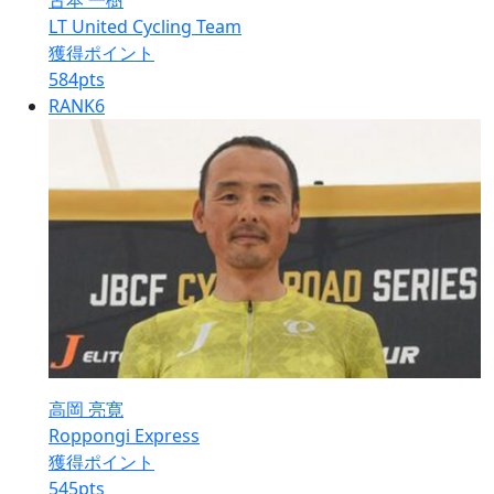
古本 一樹
LT United Cycling Team
獲得ポイント
584
pts
RANK
6
高岡 亮寛
Roppongi Express
獲得ポイント
545
pts