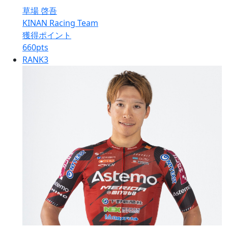
草場 啓吾
KINAN Racing Team
獲得ポイント
660
pts
RANK
3