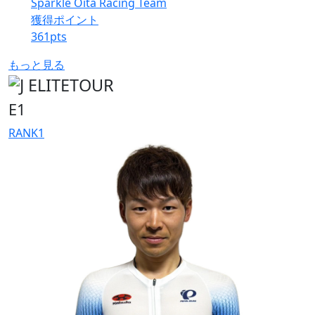
Sparkle Oita Racing Team
獲得ポイント
361
pts
もっと見る
E1
RANK
1