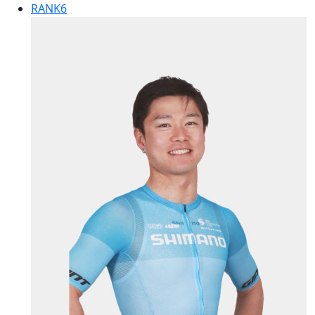
RANK
6