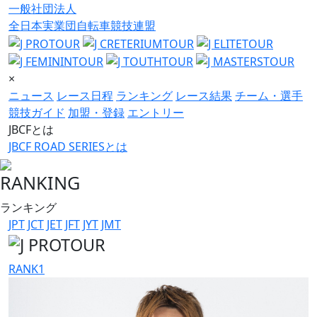
一般社団法人
全日本実業団自転車競技連盟
×
ニュース
レース日程
ランキング
レース結果
チーム・選手
競技ガイド
加盟・登録
エントリー
JBCFとは
JBCF ROAD SERIESとは
RANKING
ランキング
JPT
JCT
JET
JFT
JYT
JMT
RANK
1