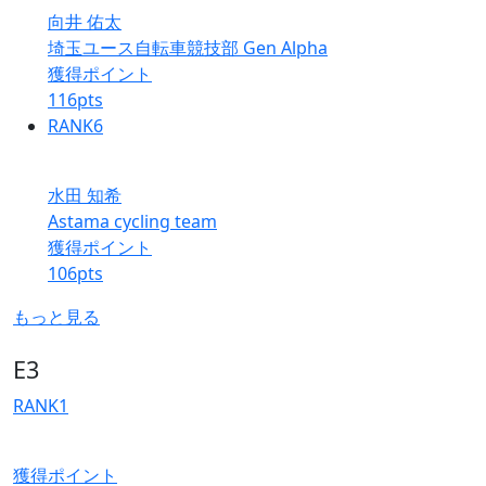
向井 佑太
埼玉ユース自転車競技部 Gen Alpha
獲得ポイント
116
pts
RANK
6
水田 知希
Astama cycling team
獲得ポイント
106
pts
もっと見る
E3
RANK
1
獲得ポイント