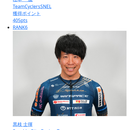
TeamCyclersSNEL
獲得ポイント
405
pts
RANK
6
黒枝 士揮