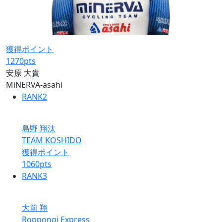
獲得ポイント
1270
pts
安原 大貴
MiNERVA-asahi
RANK
2
島野 翔汰
TEAM KOSHIDO
獲得ポイント
1060
pts
RANK
3
大前 翔
Roppongi Express