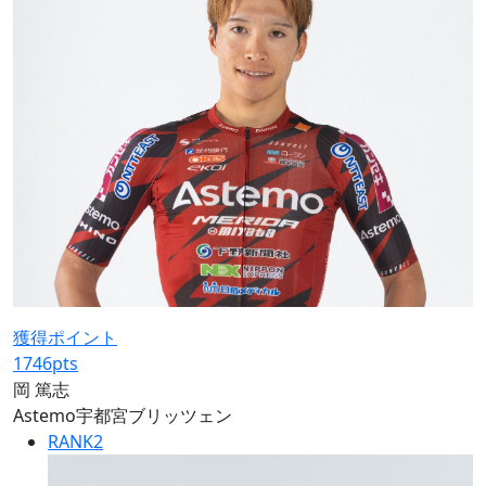
獲得ポイント
1746
pts
岡 篤志
Astemo宇都宮ブリッツェン
RANK
2