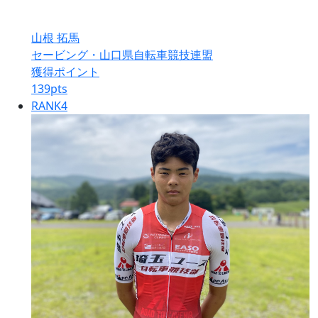
山根 拓馬
セービング・山口県自転車競技連盟
獲得ポイント
139
pts
RANK
4