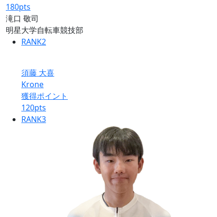
180
pts
滝口 敬司
明星大学自転車競技部
RANK
2
須藤 大喜
Krone
獲得ポイント
120
pts
RANK
3