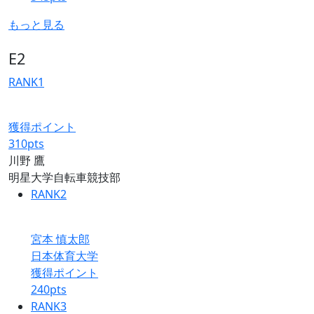
もっと見る
E2
RANK
1
獲得ポイント
310
pts
川野 鷹
明星大学自転車競技部
RANK
2
宮本 慎太郎
日本体育大学
獲得ポイント
240
pts
RANK
3