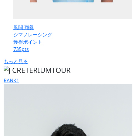
風間 翔眞
シマノレーシング
獲得ポイント
735
pts
もっと見る
RANK
1