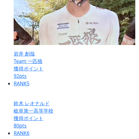
岩井 創哉
Team 一匹狼
獲得ポイント
92
pts
RANK
5
鈴木 レオナルド
岐阜第一高等学校
獲得ポイント
80
pts
RANK
6