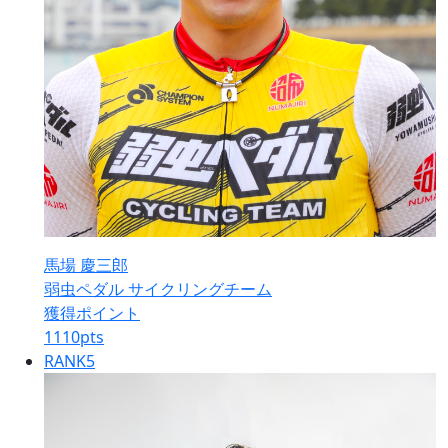
馬場 慶三郎
弱虫ペダル サイクリングチーム
獲得ポイント
1110
pts
RANK
5