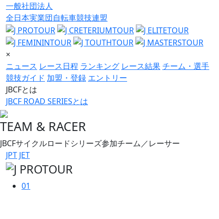
一般社団法人
全日本実業団自転車競技連盟
×
ニュース
レース日程
ランキング
レース結果
チーム・選手
競技ガイド
加盟・登録
エントリー
JBCFとは
JBCF ROAD SERIESとは
TEAM & RACER
JBCFサイクルロードシリーズ参加チーム／レーサー
JPT
JET
01