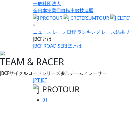
一般社団法人
全日本実業団自転車競技連盟
×
ニュース
レース日程
ランキング
レース結果
JBCFとは
JBCF ROAD SERIESとは
TEAM & RACER
JBCFサイクルロードシリーズ参加チーム／レーサー
JPT
JET
01