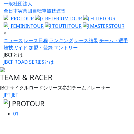
一般社団法人
全日本実業団自転車競技連盟
×
ニュース
レース日程
ランキング
レース結果
チーム・選手
競技ガイド
加盟・登録
エントリー
JBCFとは
JBCF ROAD SERIESとは
TEAM & RACER
JBCFサイクルロードシリーズ参加チーム／レーサー
JPT
JET
01