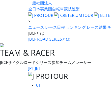
一般社団法人
全日本実業団自転車競技連盟
×
ニュース
レース日程
ランキング
レース結果
JBCFとは
JBCF ROAD SERIESとは
TEAM & RACER
JBCFサイクルロードシリーズ参加チーム／レーサー
JPT
JET
01