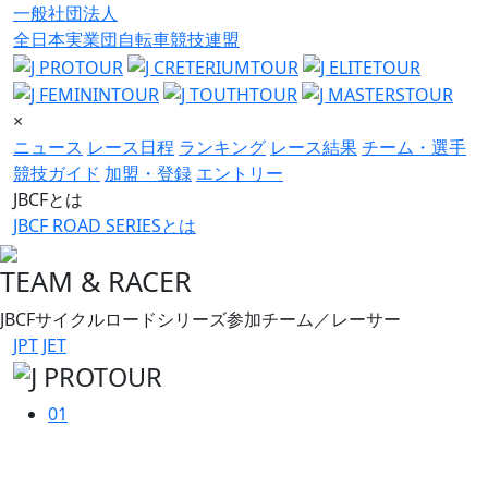
一般社団法人
全日本実業団自転車競技連盟
×
ニュース
レース日程
ランキング
レース結果
チーム・選手
競技ガイド
加盟・登録
エントリー
JBCFとは
JBCF ROAD SERIESとは
TEAM & RACER
JBCFサイクルロードシリーズ参加チーム／レーサー
JPT
JET
01