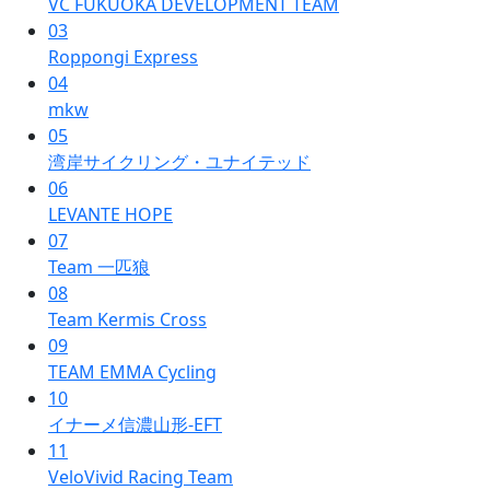
VC FUKUOKA DEVELOPMENT TEAM
03
Roppongi Express
04
mkw
05
湾岸サイクリング・ユナイテッド
06
LEVANTE HOPE
07
Team 一匹狼
08
Team Kermis Cross
09
TEAM EMMA Cycling
10
イナーメ信濃山形-EFT
11
VeloVivid Racing Team