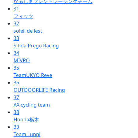
なるしまフレンドレーシングチーム
31
フィッツ
32
soleil de lest
33
S'fida Prego Racing
34
MIVRO
35
TeamUKYO Reve
36
OUTDOORLIFE Racing
37
AX cycling team
38
Honda栃木
39
Team Luppi