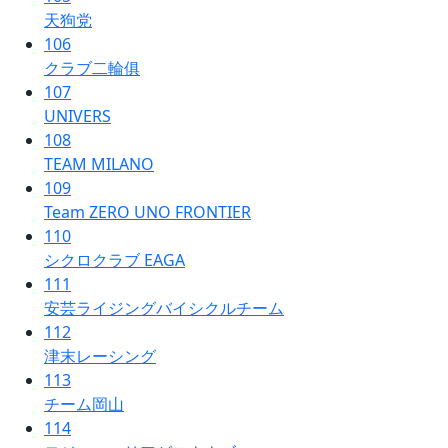
天狗党
106
クラブ二輪俱
107
UNIVERS
108
TEAM MILANO
109
Team ZERO UNO FRONTIER
110
シクロクラブ EAGA
111
安芸ライジングバイシクルチーム
112
津末レーシング
113
チーム岡山
114