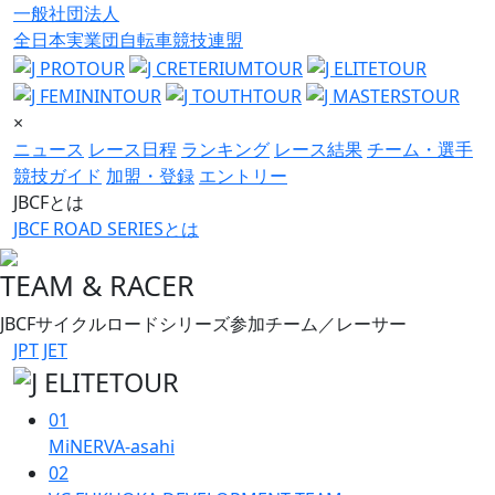
一般社団法人
全日本実業団自転車競技連盟
×
ニュース
レース日程
ランキング
レース結果
チーム・選手
競技ガイド
加盟・登録
エントリー
JBCFとは
JBCF ROAD SERIESとは
TEAM & RACER
JBCFサイクルロードシリーズ参加チーム／レーサー
JPT
JET
01
MiNERVA-asahi
02