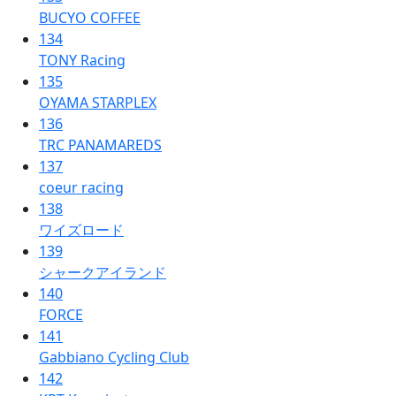
BUCYO COFFEE
134
TONY Racing
135
OYAMA STARPLEX
136
TRC PANAMAREDS
137
coeur racing
138
ワイズロード
139
シャークアイランド
140
FORCE
141
Gabbiano Cycling Club
142