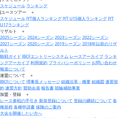
スケジュール
ランキング
Jユースツアー ＋
スケジュール
JYT個人ランキング
JYT U15個人ランキング
JYT
U17ランキング
リザルト ＋
2025シーズン
2024シーズン
2023シーズン
2022シーズン
2021シーズン
2020シーズン
2019シーズン
2018年以前のリザ
ルト
観戦ガイド
JBCFエントリーシステム
レースアーカイブ
ランキ
ングアーカイブ
利用規約
プライバシーポリシー
お問い合わせ
報道について
連盟について ＋
JBCFについて
理事長メッセージ
組織沿革・概要
組織図
連盟規
約
連盟方針
賛助会員
報告書
競輪補助事業
加盟・登録 ＋
レース参戦の手引き
新規登録について
登録の継続について
各
種規程
各種申請書
保険のご案内
大会を開催したい方へ