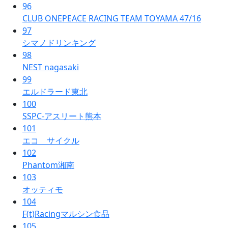
96
CLUB ONEPEACE RACING TEAM TOYAMA 47/16
97
シマノドリンキング
98
NEST nagasaki
99
エルドラード東北
100
SSPC-アスリート熊本
101
エコ サイクル
102
Phantom湘南
103
オッティモ
104
F(t)Racingマルシン食品
105