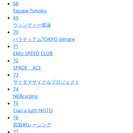
68
Equipe Tohoku
69
ウィンディー筑波
70
パラティアムTOKYO dimare
71
EMU SPEED CLUB
72
SPADE ACE
73
サイタマサイクルプロジェクト
74
NEBcycling
75
Ciao a tutti-NOTO
76
四賀村レーシング
77