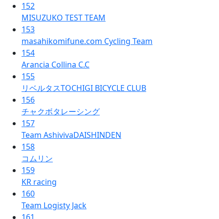
152
MISUZUKO TEST TEAM
153
masahikomifune.com Cycling Team
154
Arancia Collina C.C
155
リベルタスTOCHIGI BICYCLE CLUB
156
チャクボタレーシング
157
Team AshivivaDAISHINDEN
158
コムリン
159
KR racing
160
Team Logisty Jack
161