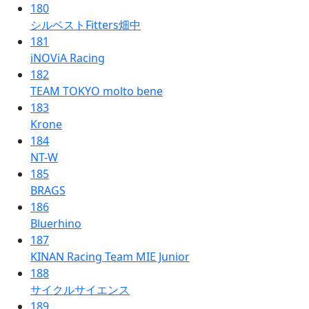
180
シルベストFitters畑中
181
iNOViA Racing
182
TEAM TOKYO molto bene
183
Krone
184
NT-W
185
BRAGS
186
Bluerhino
187
KINAN Racing Team MIE Junior
188
サイクルサイエンス
189