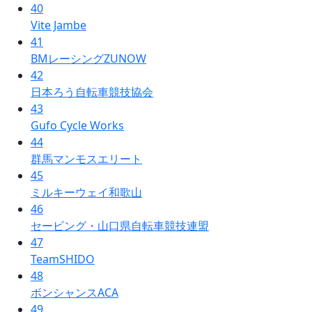
40
Vite Jambe
41
BMレーシングZUNOW
42
日本ろう自転車競技協会
43
Gufo Cycle Works
44
群馬マンモスエリート
45
ミルキーウェイ和歌山
46
セービング・山口県自転車競技連盟
47
TeamSHIDO
48
ボンシャンスACA
49