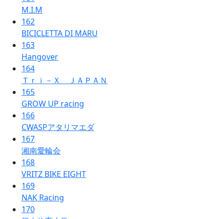
M.I.M
162
BICICLETTA DI MARU
163
Hangover
164
Ｔｒｉ－Ｘ ＪＡＰＡＮ
165
GROW UP racing
166
CWASPアタリマエダ
167
湘南愛輪会
168
VRITZ BIKE EIGHT
169
NAK Racing
170