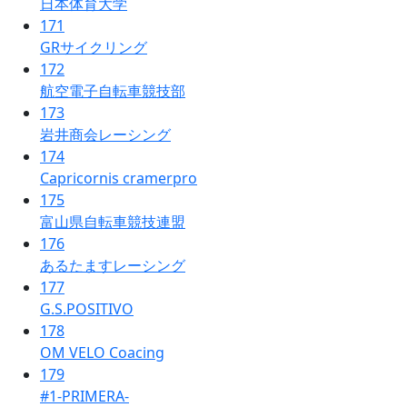
日本体育大学
171
GRサイクリング
172
航空電子自転車競技部
173
岩井商会レーシング
174
Capricornis cramerpro
175
富山県自転車競技連盟
176
あるたますレーシング
177
G.S.POSITIVO
178
OM VELO Coacing
179
#1-PRIMERA-