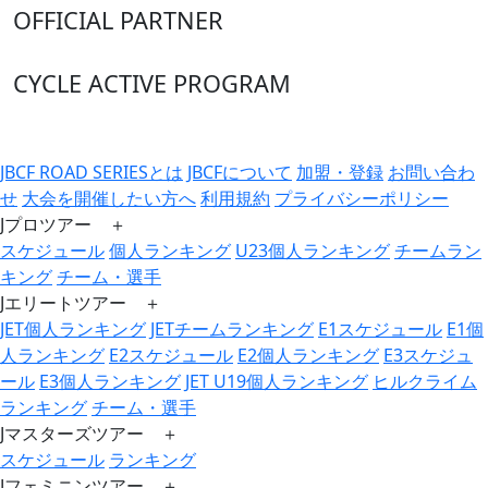
OFFICIAL PARTNER
CYCLE ACTIVE PROGRAM
JBCF ROAD SERIESとは
JBCFについて
加盟・登録
お問い合わ
せ
大会を開催したい方へ
利用規約
プライバシーポリシー
Jプロツアー ＋
スケジュール
個人ランキング
U23個人ランキング
チームラン
キング
チーム・選手
Jエリートツアー ＋
JET個人ランキング
JETチームランキング
E1スケジュール
E1個
人ランキング
E2スケジュール
E2個人ランキング
E3スケジュ
ール
E3個人ランキング
JET U19個人ランキング
ヒルクライム
ランキング
チーム・選手
Jマスターズツアー ＋
スケジュール
ランキング
Jフェミニンツアー ＋