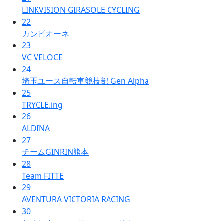
LINKVISION GIRASOLE CYCLING
22
カンピオーネ
23
VC VELOCE
24
埼玉ユース自転車競技部 Gen Alpha
25
TRYCLE.ing
26
ALDINA
27
チームGINRIN熊本
28
Team FITTE
29
AVENTURA VICTORIA RACING
30