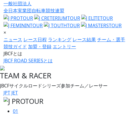
一般社団法人
全日本実業団自転車競技連盟
×
ニュース
レース日程
ランキング
レース結果
チーム・選手
競技ガイド
加盟・登録
エントリー
JBCFとは
JBCF ROAD SERIESとは
TEAM & RACER
JBCFサイクルロードシリーズ参加チーム／レーサー
JPT
JET
01